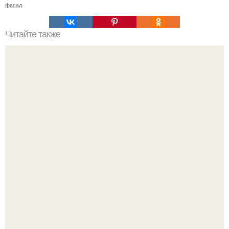
фасад
Читайте также
Пошаговая инструкция кладки барбекю из кирпича.
Зумеры окончательно доставку в отдельный вид