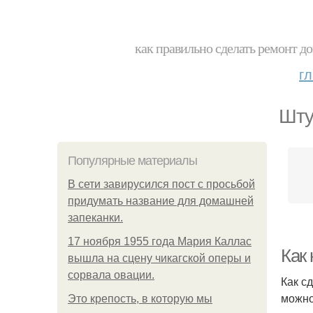
как правильно сделать ремонт до
г
Шту
Популярные материалы
В сети завирусился пост с просьбой
придумать название для домашней
запеканки.
17 ноября 1955 года Мария Каллас
Как
вышла на сцену чикагской оперы и
сорвала овации.
Как с
можно
Это крепость, в которую мы