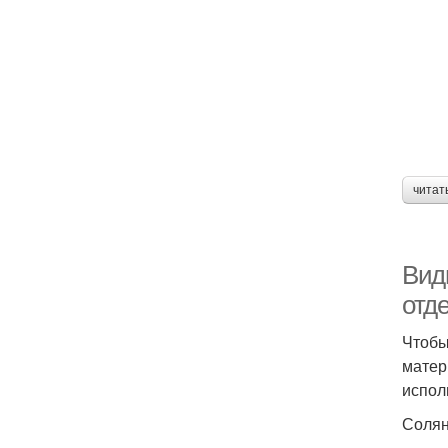
читат
Виды
отде
Чтобы
матер
испол
Солян