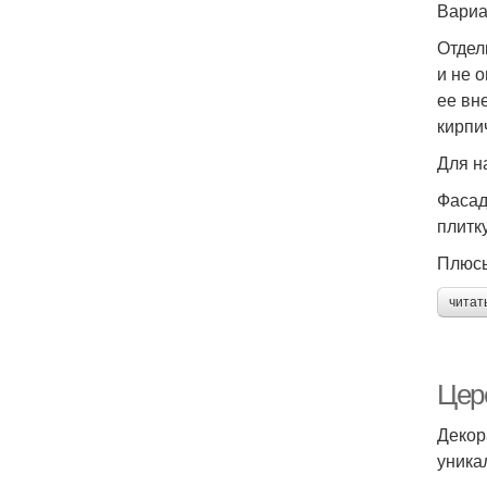
Вариа
Отдел
и не 
ее вн
кирпи
Для н
Фасад
плитк
Плюс
читат
Цере
Декор
уника