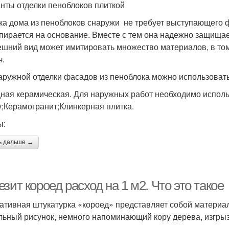
нты отделки пеноблоков плиткой
ка дома из пеноблоков снаружи не требует выступающего фу
опирается на основание. Вместе с тем она надежно защища
ешний вид может имитировать множество материалов, в то
ч.
аружной отделки фасадов из пеноблока можно использоват
ная керамическая. Для наружных работ необходимо испол
у;Керамогранит;Клинкерная плитка.
ы:
ь дальше →
зит короед расход на 1 м2. Что это такое
ативная штукатурка «короед» представляет собой материал
льный рисунок, немного напоминающий кору дерева, изгр