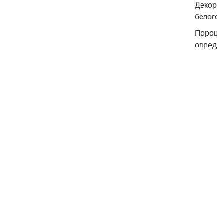
Декор
белог
Порош
опред