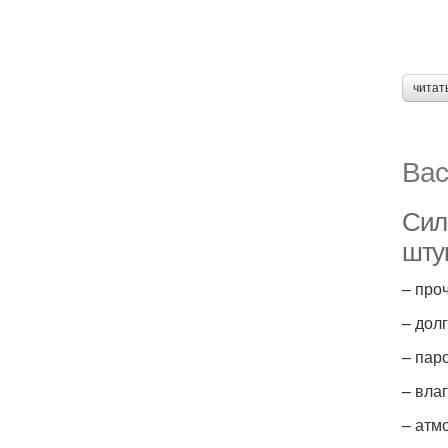
читат
Вас
Сил
шту
– про
– дол
– пар
– вла
– атм