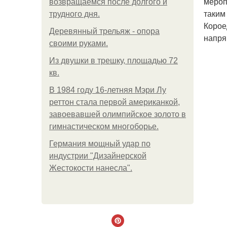
мероп
возвращаемся после долгого и
таким
трудного дня.
Корое
Деревянный трельяж - опора
напря
своими руками.
Из двушки в трешку, площадью 72
кв.
В 1984 году 16-летняя Мэри Лу
реттон стала первой американкой,
завоевавшей олимпийское золото в
гимнастическом многоборье.
Германия мощный удар по
индустрии "Дизайнерской
Жестокости нанесла".