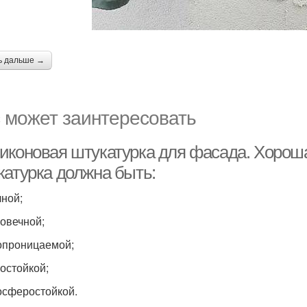
ь дальше →
 может заинтересовать
иконовая штукатурка для фасада. Хоро
катурка должна быть:
чной;
говечной;
опроницаемой;
гостойкой;
осферостойкой.