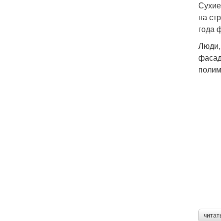
Сухие
на ст
года 
Люди,
фасад
полим
читат