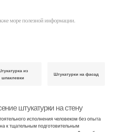
 также море полезной информации.
тукатурка из
Штукатурки на фасад
шпаклевки
сение штукатурки на стену
тоятельного исполнения человеком без опыта
ьна к тщательным подготовительным