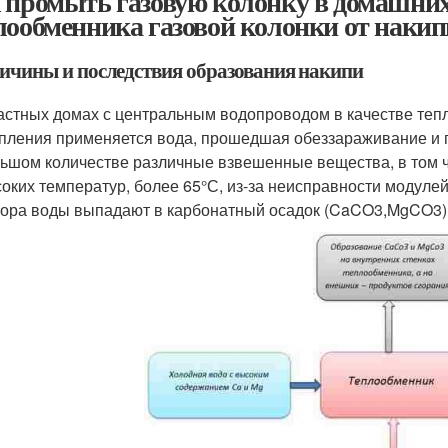
 промыть газовую колонку в домашних
лообменника газовой колонки от накип
ичины и последствия образования накипи
астных домах с центральным водопроводом в качестве теп
пления применяется вода, прошедшая обеззараживание и г
ьшом количестве различные взвешенные вещества, в том ч
оких температур, более 65°С, из-за неисправности модулей
ора воды выпадают в карбонатный осадок (CaCO3,MgCO3).