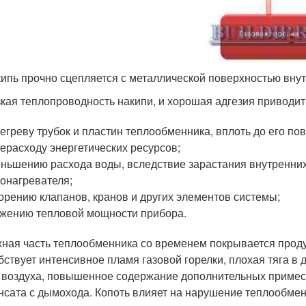
ипь прочно сцепляется с металлической поверхностью внутр
кая теплопроводность накипи, и хорошая адгезия приводит 
егреву трубок и пластин теплообменника, вплоть до его по
ерасходу энергетических ресурсов;
ньшению расхода воды, вследствие зарастания внутренних
онагревателя;
орению клапанов, кранов и других элементов системы;
жению тепловой мощности прибора.
ная часть теплообменника со временем покрывается проду
бствует интенсивное пламя газовой горелки, плохая тяга 
и воздуха, повышенное содержание дополнительных примесе
нсата с дымохода. Копоть влияет на нарушение теплообмен