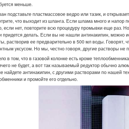
буется меньше.
ран подставьте пластмассовое ведро или тазик, и открывает
трите, что выходит из шланга. Если шлама много и напор п
о, если нет, повторите всю процедуру промывки еще раз. Н
и придется делать. Если вы не нашли антинакипин, можно 
ты, растворив ее предварительно в 500 мл воды. Говорят, 
нтным уксусом. Но мы, честно говоря, другие растворы не 
ело в том, что в газовой колонке есть кроме теплообменник
ичего не будет, а вот так называемый редуктор обычно алю
не найдете антинакипин, с другими растворами по нашей те
обменники и промойте его отдельно.