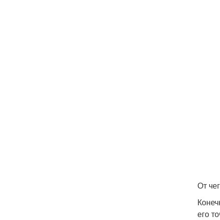
От че
Конеч
его т