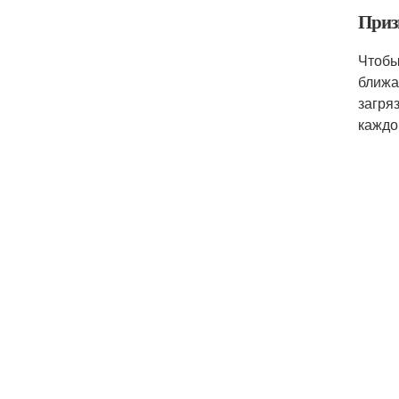
Приз
Чтобы
ближа
загря
каждо