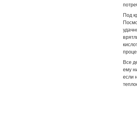
потре
Под к
Посмо
удачн
врятл
кисло
проце
Все д
ему н
если 
тепло