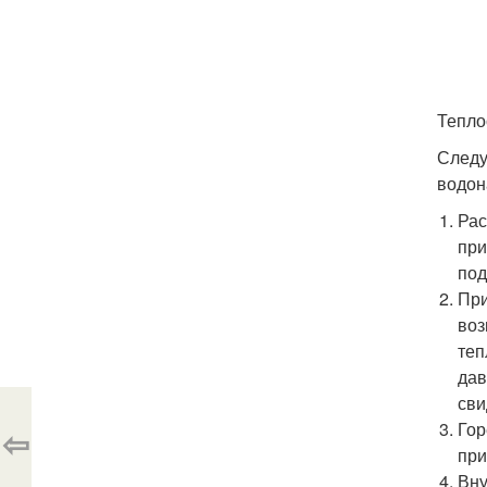
Тепло
Следу
водон
Рас
при
под
При
воз
теп
дав
сви
Гор
⇦
при
Вну