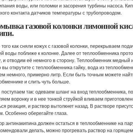
ипания воды, или поломки и засорения турбины насоса. Ки
хого контакта датчиков температуры с трубопроводом.
мывка газовой колонки лимонной кис
ипи.
 того как сняли кожух с газовой колонки, перекрываем под
ей воды поближе к колонке. Далее от теплообменника про
у, и отводим её немного в сторону. Теплообменник медный и 
о вы открутите с теплообменника гайку, вода из теплообмен
ем немного, примерно литр. Если быть точным можете найт
обменнике и слить чуть больше.
 поступаем так: одеваем шланг на вход теплообменника, п
ляем воронку и в нее тонкой струйкой вливаем приготовлен
ься реакция, и раствор вытолкнет назад. В растворе присут
м. Особенно оберегайте глаза.
ор антинакипина должен остаться в теплообменнике на пару
комендовали делать, можно прогревать раствор на горящем