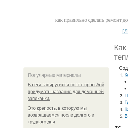
как правильно сделать ремонт до
г
Как
теп
Сод
К
Популярные материалы
В сети завирусился пост с просьбой
придумать название для домашней
П
запеканки.
Г
Это крепость, в которую мы
К
возвращаемся после долгого и
В
трудного дня.