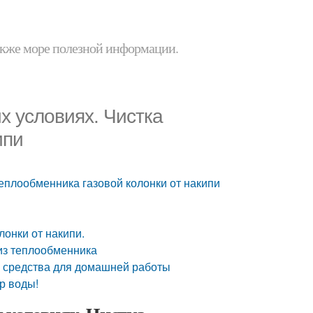
 также море полезной информации.
х условиях. Чистка
ипи
теплообменника газовой колонки от накипи
онки от накипи.
 из теплообменника
е средства для домашней работы
р воды!