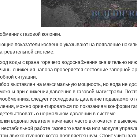
обменник газовой колонки.
ющие показатели косвенно указывают на появление накипи
агревательной системе:
ход воды с крана горячего водоснабжения значительно ниж
чины снижения напора проверяется состояние запорной арм
обной ситуации.
бор выставлен на максимальную мощность, но вода не дос
можны при снижении давления в газовой магистрали. Поэт
лообменника следует исследовать давление подаваемого га
ления, можно ориентироваться по показаниям конфорки га
детельствовать о нормальном давлении в системе.
елки водонагревателя начинают часто включатся и выключа
 нестабильной работе газового клапана или модуля управл
три двухконтурного котла появляется шум. Стоит учитывать