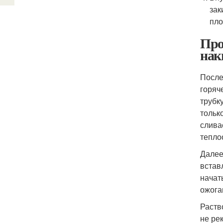
зак
пло
Про
нак
После
горяч
трубк
тольк
слива
тепло
Далее
встав
начат
ожога
Раств
не ре