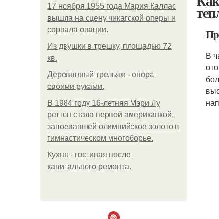
Как
17 ноября 1955 года Мария Каллас
теп
вышла на сцену чикагской оперы и
сорвала овации.
Пр
Из двушки в трешку, площадью 72
В ч
кв.
ото
Деревянный трельяж - опора
бол
своими руками.
выс
нап
В 1984 году 16-летняя Мэри Лу
реттон стала первой американкой,
завоевавшей олимпийское золото в
гимнастическом многоборье.
Кухня - гостиная после
капитального ремонта.