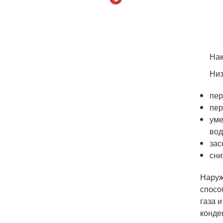
Нак
Низ
пер
пер
уме
вод
зас
сни
Наруж
спосо
газа 
конде