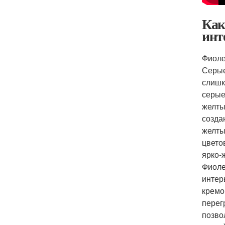
Как
инт
Фиоле
Серые
слишк
серые
желты
созда
желты
цвето
ярко-
Фиоле
интер
кремо
перег
позво