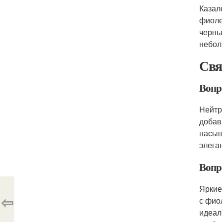
Казал
фиоле
черны
небол
Свя
Вопр
Нейтр
добав
насыщ
элега
Вопр
Яркие
⇦
с фио
идеал