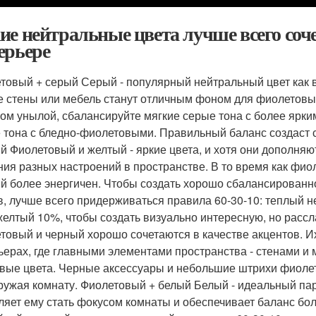
ие нейтральные цвета лучше всего соч
ерьере
товый + серый Серый - популярный нейтральный цвет как в
 стены или мебель станут отличным фоном для фиолетовых
ом унылой, сбалансируйте мягкие серые тона с более ярки
 тона с бледно-фиолетовыми. Правильный баланс создаст 
й Фиолетовый и желтый - яркие цвета, и хотя они дополняют
ния разных настроений в пространстве. В то время как фио
й более энергичен. Чтобы создать хорошо сбалансированно
в, лучше всего придерживаться правила 60-30-10: теплый 
желтый 10%, чтобы создать визуально интересную, но рас
товый и черный хорошо сочетаются в качестве акцентов. И
ьерах, где главными элементами пространства - стенами и
вые цвета. Черные аксессуары и небольшие штрихи фиолет
ружая комнату. Фиолетовый + белый Белый - идеальный пар
ляет ему стать фокусом комнаты и обеспечивает баланс б