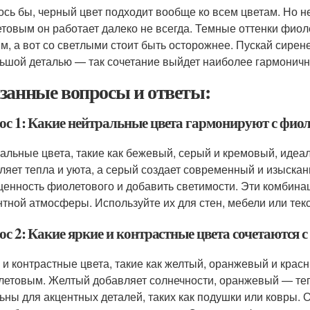
ось бы, черный цвет подходит вообще ко всем цветам. Но н
товым он работает далеко не всегда. Темные оттенки фиол
м, а вот со светлыми стоит быть осторожнее. Пускай сирен
ьшой деталью — так сочетание выйдет наиболее гармонич
занные вопросы и ответы:
ос 1: Какие нейтральные цвета гармонируют с фиол
альные цвета, такие как бежевый, серый и кремовый, иде
ляет тепла и уюта, а серый создает современный и изыскан
енность фиолетового и добавить светимости. Эти комбинац
нтной атмосферы. Используйте их для стен, мебели или тек
ос 2: Какие яркие и контрастные цвета сочетаются 
 и контрастные цвета, такие как желтый, оранжевый и крас
летовым. Желтый добавляет солнечности, оранжевый — теп
ьны для акцентных деталей, таких как подушки или ковры. 