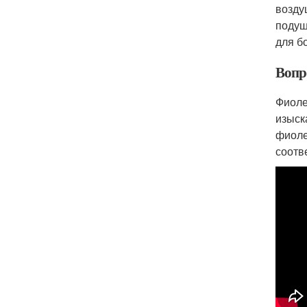
возду
подуш
для б
Вопр
Фиоле
изыск
фиоле
соотв