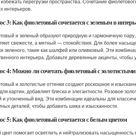
 избежать перегрузки пространства. Сочетание фиолетовог
х интерьеров.
с 3: Как фиолетовый сочетается с зеленым в интерь
товый и зеленый образуют природную и гармоничную пару
ляет свежести, а мятный — спокойствия. Для более насыщ
ки зеленого, такие как шалфей или оливковый. Эти комбина
твенного интерьера. Добавьте деревянные акценты, чтобы 
ос 4: Можно ли сочетать фиолетовый с золотистыми
товый и золотистые оттенки создают роскошное и изысканно
для картин, добавляет блеска и элегантности. Розовое зол
й и утонченный вид. Эти комбинации идеальны для классиче
тных деталей, чтобы добавить шика и изысканности.
ос 5: Как фиолетовый сочетается с белым цветом
 цвет помогает осветлить и нейтрализовать насыщенность ф