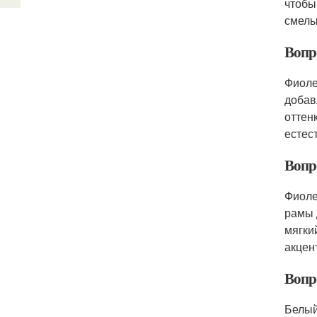
чтобы
смелы
Вопро
Фиоле
добав
оттен
естес
Вопр
Фиоле
рамы 
мягки
акцен
Вопр
Белый