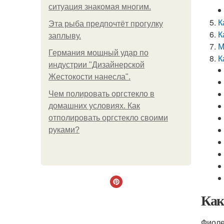
ситуация знакомая многим.
К
Эта рыба предпочтёт прогулку
К
заплыву.
М
Германия мощный удар по
К
индустрии "Дизайнерской
Жестокости нанесла".
Чем полировать оргстекло в
домашних условиях. Как
отполировать оргстекло своими
руками?
Как
Фиоле