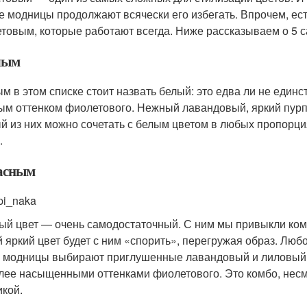
е модницы продолжают всячески его избегать. Впрочем, ес
товым, которые работают всегда. Ниже рассказываем о 5 
лым
м в этом списке стоит назвать белый: это едва ли не един
ым оттенком фиолетового. Нежный лавандовый, яркий пу
й из них можно сочетать с белым цветом в любых пропорци
.
асным
i_naka
ый цвет — очень самодостаточный. С ним мы привыкли ком
й яркий цвет будет с ним «спорить», перегружая образ. Люб
 модницы выбирают приглушенные лавандовый и лиловый, 
олее насыщенными оттенками фиолетового. Это комбо, несм
икой.