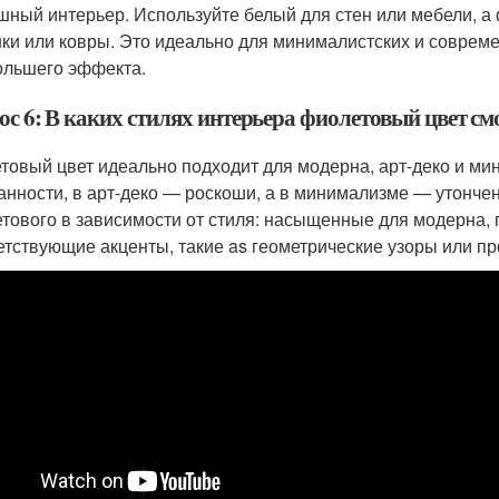
шный интерьер. Используйте белый для стен или мебели, а 
ки или ковры. Это идеально для минималистских и соврем
ольшего эффекта.
ос 6: В каких стилях интерьера фиолетовый цвет с
товый цвет идеально подходит для модерна, арт-деко и ми
анности, в арт-деко — роскоши, а в минимализме — утончен
тового в зависимости от стиля: насыщенные для модерна,
етствующие акценты, такие as геометрические узоры или пр