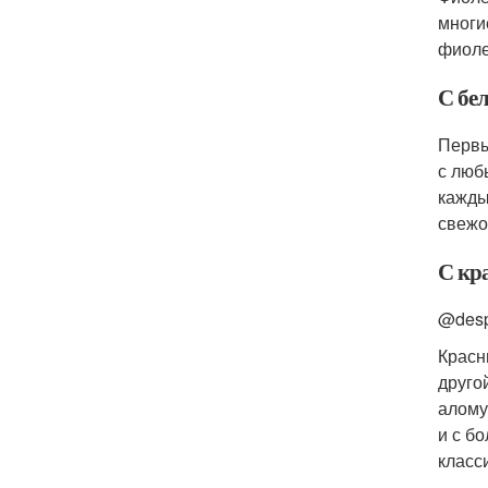
многи
фиоле
С бе
Первы
с люб
кажды
свежо
С кр
@desp
Красн
друго
алому
и с б
класс