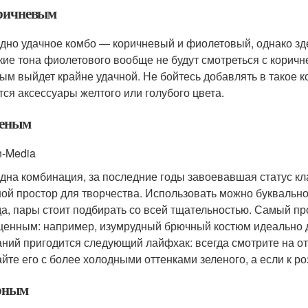
ричневым
дно удачное комбо — коричневый и фиолетовый, однако зде
кие тона фиолетового вообще не будут смотреться с корич
ым выйдет крайне удачной. Не бойтесь добавлять в такое к
тся аксессуары желтого или голубого цвета.
леным
n-Media
дна комбинация, за последние годы завоевавшая статус кла
ой простор для творчества. Использовать можно буквально
а, пары стоит подбирать со всей тщательностью. Самый про
енным: например, изумрудный брючный костюм идеально 
аний пригодится следующий лайфхак: всегда смотрите на от
айте его с более холодными оттенками зеленого, а если к р
рным