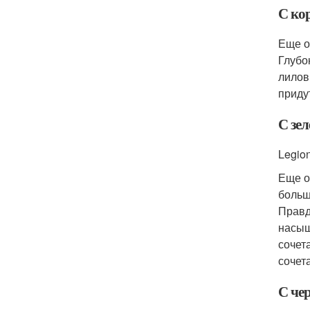
С ко
Еще о
Глубо
лилов
приду
С зе
Legio
Еще о
больш
Правд
насыщ
сочет
сочет
С че