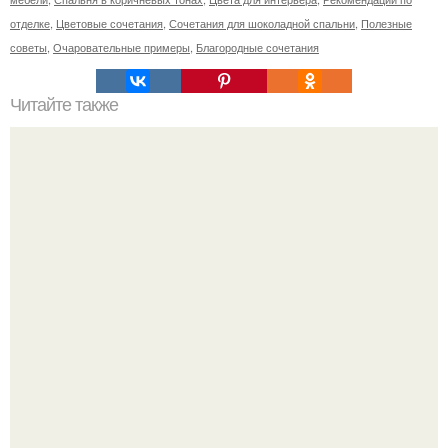
отделке
,
Цветовые сочетания
,
Сочетания для шоколадной спальни
,
Полезные
советы
,
Очаровательные примеры
,
Благородные сочетания
Читайте также
Как правильно повесить телевизор на стену высота.
Гостиная комната