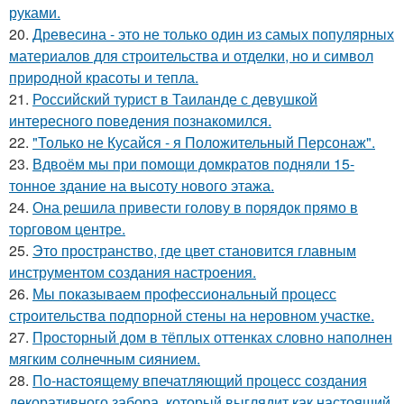
руками.
20.
Древесина - это не только один из самых популярных
материалов для строительства и отделки, но и символ
природной красоты и тепла.
21.
Российский турист в Таиланде с девушкой
интересного поведения познакомился.
22.
"Только не Кусайся - я Положительный Персонаж".
23.
Вдвоём мы при помощи домкратов подняли 15-
тонное здание на высоту нового этажа.
24.
Она решила привести голову в порядок прямо в
торговом центре.
25.
Это пространство, где цвет становится главным
инструментом создания настроения.
26.
Мы показываем профессиональный процесс
строительства подпорной стены на неровном участке.
27.
Просторный дом в тёплых оттенках словно наполнен
мягким солнечным сиянием.
28.
По-настоящему впечатляющий процесс создания
декоративного забора, который выглядит как настоящий