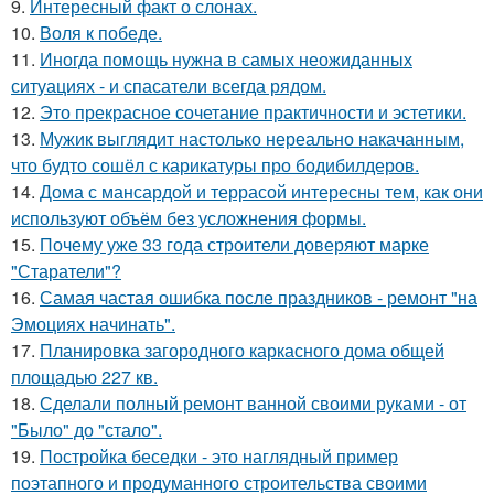
9.
Интересный факт о слонах.
10.
Воля к победе.
11.
Иногда помощь нужна в самых неожиданных
ситуациях - и спасатели всегда рядом.
12.
Это прекрасное сочетание практичности и эстетики.
13.
Мужик выглядит настолько нереально накачанным,
что будто сошёл с карикатуры про бодибилдеров.
14.
Дома с мансардой и террасой интересны тем, как они
используют объём без усложнения формы.
15.
Почему уже 33 года строители доверяют марке
"Старатели"?
16.
Самая частая ошибка после праздников - ремонт "на
Эмоциях начинать".
17.
Планировка загородного каркасного дома общей
площадью 227 кв.
18.
Сделали полный ремонт ванной своими руками - от
"Было" до "стало".
19.
Постройка беседки - это наглядный пример
поэтапного и продуманного строительства своими