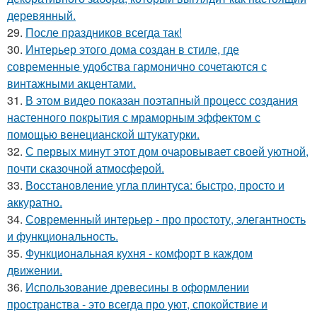
деревянный.
29.
После праздников всегда так!
30.
Интерьер этого дома создан в стиле, где
современные удобства гармонично сочетаются с
винтажными акцентами.
31.
В этом видео показан поэтапный процесс создания
настенного покрытия с мраморным эффектом с
помощью венецианской штукатурки.
32.
С первых минут этот дом очаровывает своей уютной,
почти сказочной атмосферой.
33.
Восстановление угла плинтуса: быстро, просто и
аккуратно.
34.
Современный интерьер - про простоту, элегантность
и функциональность.
35.
Функциональная кухня - комфорт в каждом
движении.
36.
Использование древесины в оформлении
пространства - это всегда про уют, спокойствие и