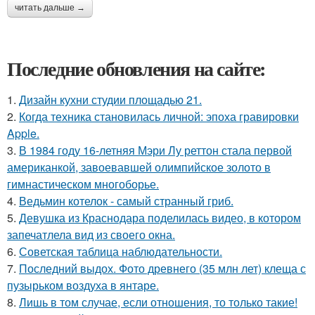
читать дальше →
Последние обновления на сайте:
1.
Дизайн кухни студии площадью 21.
2.
Когда техника становилась личной: эпоха гравировки
Apple.
3.
В 1984 году 16-летняя Мэри Лу реттон стала первой
американкой, завоевавшей олимпийское золото в
гимнастическом многоборье.
4.
Ведьмин котелок - самый странный гриб.
5.
Девушка из Краснодара поделилась видео, в котором
запечатлела вид из своего окна.
6.
Советская таблица наблюдательности.
7.
Последний выдох. Фото древнего (35 млн лет) клеща с
пузырьком воздуха в янтаре.
8.
Лишь в том случае, если отношения, то только такие!