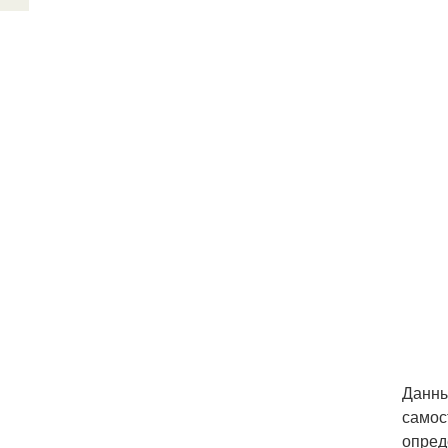
Данны
самос
опред