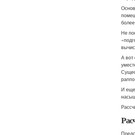
Основ
помещ
более
Не по
«подг
вычис
А вот
умест
Сущес
раппо
И еще
насыщ
Рассч
Рас
Предс