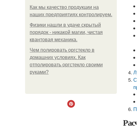
Как мы качество продукции на
наших предприятиях контролируем.
Физики нашли в удаче скрытый
порядок - никакой магии, чистая
квантовая механика.
Чем полировать оргстекло в
домашних условиях. Как
отполировать оргстекло своими
Л
руками?
С
п
П
Рас