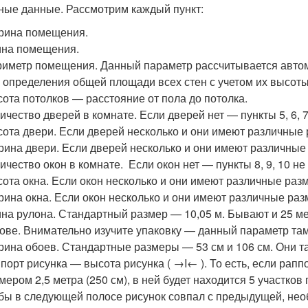
ные данные. Рассмотрим каждый пункт:
рина помещения.
на помещения.
иметр помещения. Данный параметр рассчитывается автом
 определения общей площади всех стен с учетом их высоты
ота потолков — расстояние от пола до потолка.
ичество дверей в комнате. Если дверей нет — пункты 5, 6, 7
ота двери. Если дверей несколько и они имеют различны
ина двери. Если дверей несколько и они имеют различны
ичество окон в комнате. Если окон нет — пункты 8, 9, 10 не
ота окна. Если окон несколько и они имеют различные ра
ина окна. Если окон несколько и они имеют различные р
на рулона. Стандартный размер — 10,05 м. Бывают и 25 
ове. Внимательно изучите упаковку — данный параметр там
ина обоев. Стандартные размеры — 53 см и 106 см. Они та
порт рисунка — высота рисунка ( →I← ). То есть, если раппо
мером 2,5 метра (250 см), в ней будет находится 5 участков
бы в следующей полосе рисунок совпал с предыдущей, необ