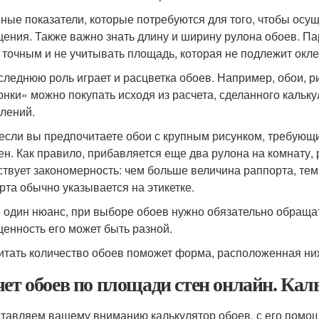
ные показатели, которые потребуются для того, чтобы осущ
ения. Также важно знать длину и ширину рулона обоев. Па
 точным и не учитывать площадь, которая не подлежит окле
следнюю роль играет и расцветка обоев. Например, обои, ри
онки» можно покупать исходя из расчета, сделанного кальк
лений.
 если вы предпочитаете обои с крупным рисунком, требующи
ен. Как правило, прибавляется еще два рулона на комнату,
твует закономерность: чем больше величина раппорта, тем
рта обычно указывается на этикетке.
 один нюанс, при выборе обоев нужно обязательно обращат
енность его может быть разной.
итать количество обоев поможет форма, расположенная ни
чет обоев по площади стен онлайн. Кал
тавляем вашему вниманию калькулятор обоев, с его помощ