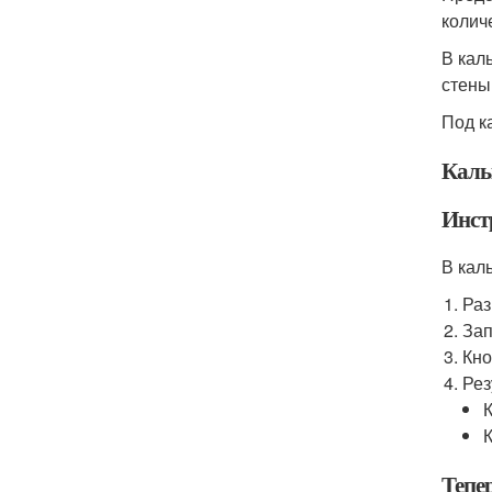
колич
В кал
стены
Под к
Каль
Инст
В кал
Ра
Зап
Кно
Рез
Тепе