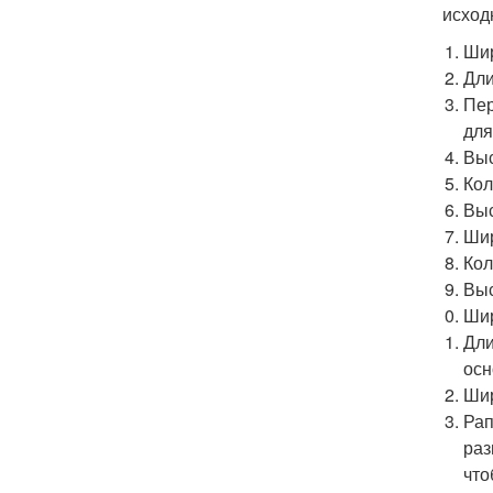
исход
Ши
Дли
Пер
для
Выс
Кол
Выс
Шир
Кол
Выс
Шир
Дли
осн
Шир
Рап
раз
что