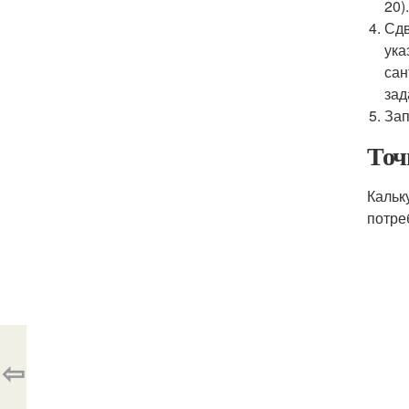
20)
Сдв
ука
сан
зад
Зап
Точ
Кальк
потре
⇦