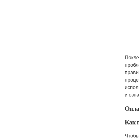
Покле
пробл
прави
проце
испол
и озн
Онла
Как 
Чтобы