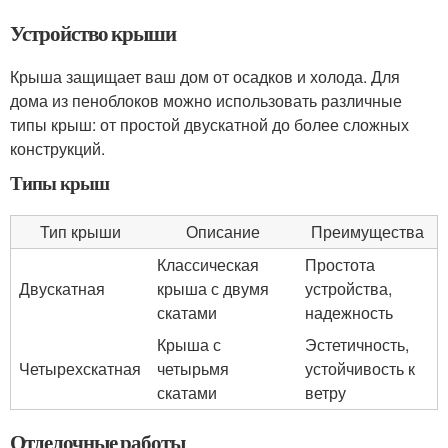
Устройство крыши
Крыша защищает ваш дом от осадков и холода. Для
дома из пеноблоков можно использовать различные
типы крыш: от простой двускатной до более сложных
конструкций.
Типы крыш
Тип крыши
Описание
Преимущества
Классическая
Простота
Двускатная
крыша с двумя
устройства,
скатами
надежность
Крыша с
Эстетичность,
Четырехскатная
четырьмя
устойчивость к
скатами
ветру
Отделочные работы