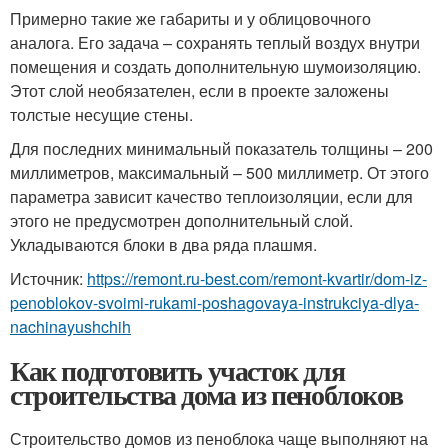
Примерно такие же габариты и у облицовочного
аналога. Его задача – сохранять теплый воздух внутри
помещения и создать дополнительную шумоизоляцию.
Этот слой необязателен, если в проекте заложены
толстые несущие стены.
Для последних минимальный показатель толщины – 200
миллиметров, максимальный – 500 миллиметр. От этого
параметра зависит качество теплоизоляции, если для
этого не предусмотрен дополнительный слой.
Укладываются блоки в два ряда плашмя.
Источник:
https://remont.ru-best.com/remont-kvartir/dom-iz-
penoblokov-svoimi-rukami-poshagovaya-instrukciya-dlya-
nachinayushchih
Как подготовить участок для
строительства дома из пеноблоков
Строительство домов из пеноблока чаще выполняют на