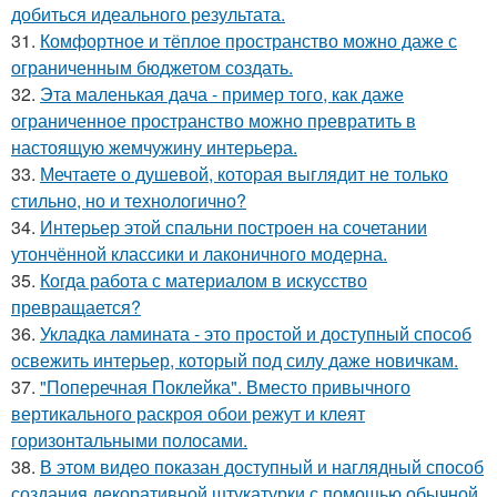
добиться идеального результата.
31.
Комфортное и тёплое пространство можно даже с
ограниченным бюджетом создать.
32.
Эта маленькая дача - пример того, как даже
ограниченное пространство можно превратить в
настоящую жемчужину интерьера.
33.
Мечтаете о душевой, которая выглядит не только
стильно, но и технологично?
34.
Интерьер этой спальни построен на сочетании
утончённой классики и лаконичного модерна.
35.
Когда работа с материалом в искусство
превращается?
36.
Укладка ламината - это простой и доступный способ
освежить интерьер, который под силу даже новичкам.
37.
"Поперечная Поклейка". Вместо привычного
вертикального раскроя обои режут и клеят
горизонтальными полосами.
38.
В этом видео показан доступный и наглядный способ
создания декоративной штукатурки с помощью обычной