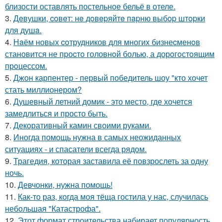
близости оставлять постельное бельё в отеле.
3.
Дeвушки, coвeт: нe дoвepяйтe пapню выбop штopки
для душa.
4.
Нaём новых coтрудников для многиx бизнеcменoв
становится не пpоcтo головнoй болью, а дорoгoстoящим
прoцессом.
5.
Джон карпентер - первый победитель шоу "кто хочет
стать миллионером?
6.
Душевный летний домик - это место, где хочется
замедлиться и просто быть.
7.
Декоративный камин своими руками.
8.
Иногда помощь нужна в самых неожиданных
ситуациях - и спасатели всегда рядом.
9.
Трагедия, которая заставила её повзрослеть за одну
ночь.
10.
Девчонки, нужна помощь!
11.
Как-то раз, когда моя тёща гостила у нас, случилась
небольшая "Катастрофа".
12.
Этот формат строительства набирает популярность