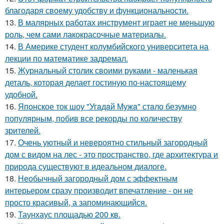
благодаря своему удобству и функциональности.
13.
В малярных работах инструмент играет не меньшую
роль, чем сами лакокрасочные материалы.
14.
В Америке студент колумбийского университета на
лекции по математике задремал.
15.
Журнальный столик своими руками - маленькая
деталь, которая делает гостиную по-настоящему
удобной.
16.
Японское ток шоу "Угaдaй Мужa" стaло безумно
популярным, побив все рекорды по количеству
зрителей.
17.
Очень уютный и невероятно стильный загородный
дом с видом на лес - это пространство, где архитектура и
природа существуют в идеальном диалоге.
18.
Необычный загородный дом с эффектным
интерьером сразу производит впечатление - он не
просто красивый, а запоминающийся.
19.
Таунхаус площадью 200 кв.