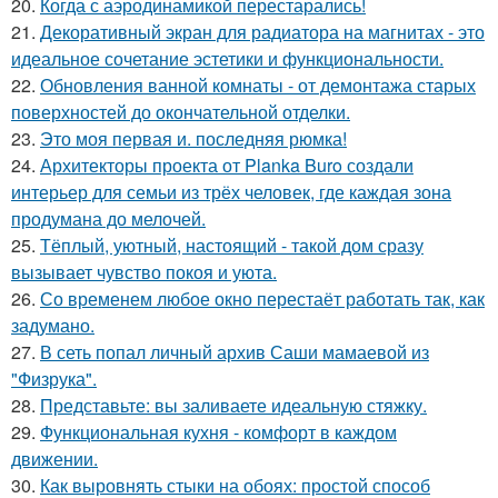
20.
Когда с аэродинамикой перестарались!
21.
Декоративный экран для радиатора на магнитах - это
идеальное сочетание эстетики и функциональности.
22.
Обновления ванной комнаты - от демонтажа старых
поверхностей до окончательной отделки.
23.
Это моя первая и. последняя рюмка!
24.
Архитекторы проекта от Planka Buro создали
интерьер для семьи из трёх человек, где каждая зона
продумана до мелочей.
25.
Тёплый, уютный, настоящий - такой дом сразу
вызывает чувство покоя и уюта.
26.
Со временем любое окно перестаёт работать так, как
задумано.
27.
В сеть попал личный архив Саши мамаевой из
"Физрука".
28.
Представьте: вы заливаете идеальную стяжку.
29.
Функциональная кухня - комфорт в каждом
движении.
30.
Как выровнять стыки на обоях: простой способ