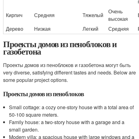
Очень
Кирпич
Средняя
Тяжелый
высокая
Дерево
Низкая
Легкий
Средняя
Проекты домов из пеноблоков и
газобетона
Проекты домов из пеноблоков и газобетона могут быть
very diverse, satisfying different tastes and needs. Below are
some popular project options.
Проекты домов из пеноблоков
Small cottage: a cozy one-story house with a total area of
50-100 square meters.
Family house: a two-story house with a garage and a
small garden.
Modern villa: a spacious house with large windows and a