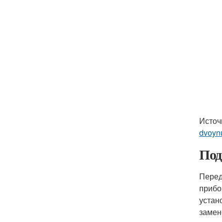
Источ
dvoyn
Под
Перед
прибо
устан
замен