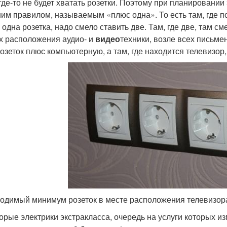
 где-то не будет хватать розетки. Поэтому при планировани
им правилом, называемым «плюс одна». То есть там, где 
одна розетка, надо смело ставить две. Там, где две, там см
х расположения аудио- и
видео
техники, возле всех письме
розеток плюс компьютерную, а там, где находится телевизор,
одимый минимум розеток в месте расположения телевизор
орые электрики экстракласса, очередь на услуги которых и