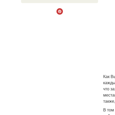
Как В
кажды
что з
места
также
В том