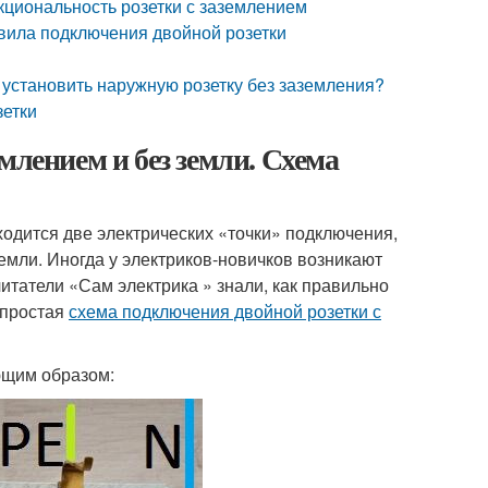
кциональность розетки с заземлением
авила подключения двойной розетки
к установить наружную розетку без заземления?
зетки
млением и без земли. Схема
ходится две электрических «точки» подключения,
емли. Иногда у электриков-новичков возникают
итатели «Сам электрика » знали, как правильно
 простая
схема подключения двойной розетки с
ющим образом: