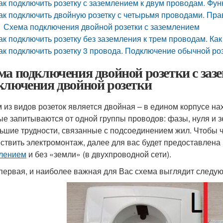
ак подключить розетку с заземлением к двум проводам. Фун
ак подключить двойную розетку с четырьмя проводами. Пр
Схема подключения двойной розетки с заземлением
ак подключить розетку без заземления к трем проводам. Ка
ак подключить розетку 3 провода. Подключение обычной ро
ма подключения двойной розетки с зазе
ключения двойной розетки
 из видов розеток является двойная – в едином корпусе на
ые запитываются от одной группы проводов: фазы, нуля и з
ьшие трудности, связанные с подсоединением жил. Чтобы ч
ствить электромонтаж, далее для вас будет предоставлена
лением
и без «земли» (в двухпроводной сети).
 первая, и наиболее важная для Вас схема выглядит следу