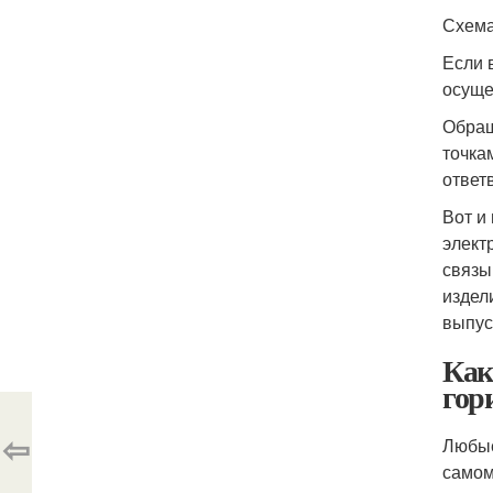
Схема
Если 
осуще
Обращ
точка
ответ
Вот и
элект
связы
издел
выпус
Как
гор
⇦
Любые
самом