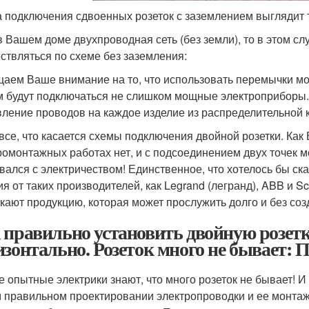
 подключения сдвоенных розеток с заземлением выглядит т
в Вашем доме двухпроводная сеть (без земли), то в этом с
ствляться по схеме без заземления:
аем Ваше внимание на то, что использовать перемычки мож
м будут подключаться не слишком мощные электроприборы.
вление проводов на каждое изделие из распределительной 
 все, что касается схемы подключения двойной розетки. Как
ромонтажных работах нет, и с подсоединением двух точек мо
вался с электричеством! Единственное, что хотелось бы с
ия от таких производителей, как Legrand (легранд), ABB и Sc
кают продукцию, которая может прослужить долго и без со
 правильно установить двойную розет
изонтально. Розеток много не бывает:
 опытные электрики знают, что много розеток не бывает! И
 правильном проектировании электропроводки и ее монтаж