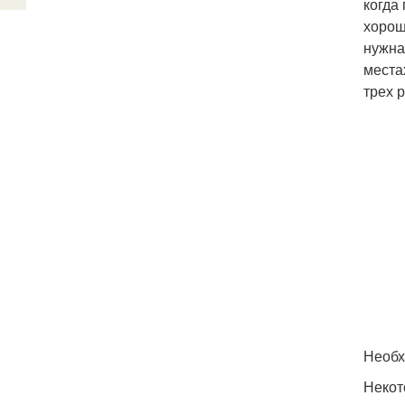
когда
хорош
нужна 
места
трех 
Необх
Некот