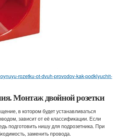
voynuyu-rozetku-ot-dvuh-provodov-kak-podklyuchit-
ния. Монтаж двойной розетки
щение, в котором будет устанавливаться
водом, зависит от её классификации. Если
редь подготовить нишу для подрозетника. При
бходимость, заменить провода.