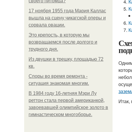
своего питомца?
К
К
17 ноября 1955 года Мария Каллас
вышла на сцену чикагской оперы и
К
сорвала овации.
К
Это крепость, в которую мы
Схе
возвращаемся после долгого и
под
трудного дня.
Из двушки в трешку, площадью 72
Одним
кв.
котор
Споры во время ремонта -
небол
ситуация знакомая многим.
осуще
зазем
В 1984 году 16-летняя Мэри Лу
реттон стала первой американкой,
Итак,
завоевавшей олимпийское золото в
гимнастическом многоборье.