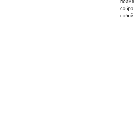
пойме
собра
собой