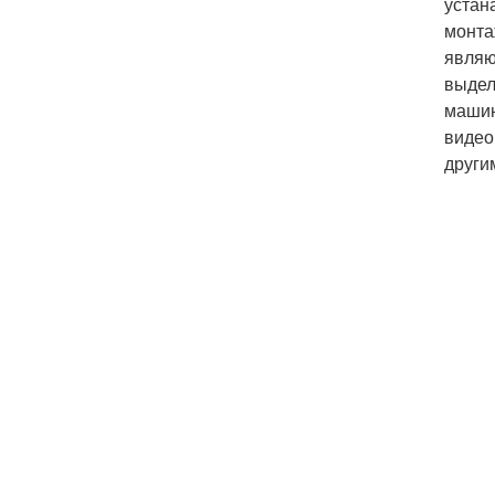
устан
монта
являю
выдел
машин
видео
други