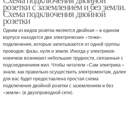
Розетки по цветам
Двойная розетка
розетки с заземлением и без земли.
Схема подключения двойной
розетки
Провода без
Одним из видов розеток является двойная – в едином
Место для розетки
заземления
корпусе находится две электрических «точки»
подключения, которые запитываются от одной группы
проводов: фазы, нуля и земли. Иногда у электриков-
новичков возникают небольшие трудности, связанные с
Внутренняя розетка
Розетка с заземлением
подсоединением жил. Чтобы читатели «Сам электрика »
знали, как правильно осуществить электромонтаж, далее
для вас будет предоставлена простая схема
подключения двойной розетки с заземлением и без
«земли» (в двухпроводной сети).
Двойные розетки
Накладная розетка
Розетки в квартире
Электрические розетки