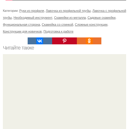
Категории:
Руки из профиля
,
Лавочка из профильной трубы
,
Лавочка с профильной
трубы
,
Необходимый инструмент
,
Скамейки из металла
,
Садовые скамейки
,
Функциональная сторона
,
Скамейка со спинкой
,
Сложные конструкции
,
Конструкции для новичков
,
Подготовка к работе
Читайте также
Как подобрать "Ключи" к клематису.