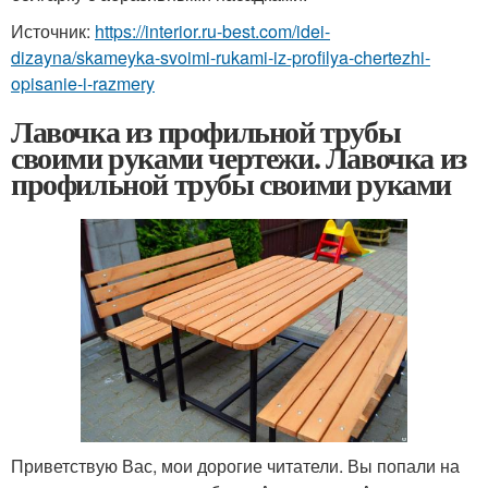
Источник:
https://interior.ru-best.com/idei-
dizayna/skameyka-svoimi-rukami-iz-profilya-chertezhi-
opisanie-i-razmery
Лавочка из профильной трубы
своими руками чертежи. Лавочка из
профильной трубы своими руками
Приветствую Вас, мои дорогие читатели. Вы попали на