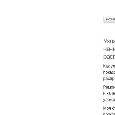
читат
Укла
нач
рас
Как у
показ
распр
Ремон
и кач
уложи
Моя с
профе