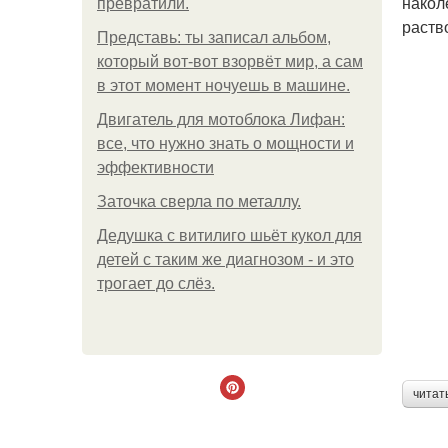
накол
превратили.
раств
Представь: ты записал альбом,
который вот-вот взорвёт мир, а сам
в этот момент ночуешь в машине.
Двигатель для мотоблока Лифан:
все, что нужно знать о мощности и
эффективности
Заточка сверла по металлу.
Дедушка с витилиго шьёт кукол для
детей с таким же диагнозом - и это
трогает до слёз.
читат