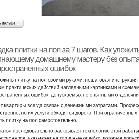
ь дальше →
дка плитки на пол за 7 шагов. Как уложи
инающему домашнему мастеру без опыта 
пространенных ошибок
ложить плитку на пол своими руками: пошаговая инструкция
ом практических действий наглядными картинками и схема
остраненных ошибок, допускаемых не опытными отделочни
т квартиры всегда связан с денежными затратами. Профес
ественно, но их услуги обходятся дорого. При ограниченны
ть плитку на пол самостоятельно.
татья последовательно раскрывает технологию этой работ
ссионалов, указывает на типичные ошибки, которые допуск