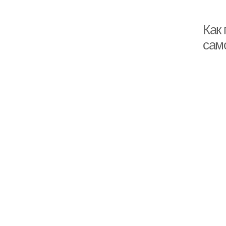
Как
сам