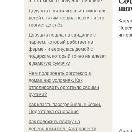
Соч
в этот момент ночуешь в машине.
инт
Дедушка с витилиго шьёт кукол для
детей с таким же диагнозом - и это
Как у
трогает до слёз.
Переи
интер
Девушка пошла на свидание с
парнем, который работает на
ферме - и вернулась домой с
подарком, который точно не влезет
в дамскую сумочку.
Чем полировать оргстекло в
домашних условиях. Как
отполировать оргстекло своими
руками?
Как класть пазогребневые блоки.
Подготовка основания
Как положить плитку на
деревянный пол. Как провести
Итак,