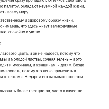
щущения сразу пропадают. Оттенков салатового
ую палитру, обладают неуемной жаждой жизни,
сть всему миру.
стественному и здоровому образу жизни.
понимаешь, что здесь живут великодушные,
ло, спокойно и уютно.
е
тового цвета, и он не надоест, потому что
авы и молодой листвы, сочная зелень – и это
одит и мужчинам, и женщинам, и детям. Везде
ользовать, потому что легко применить в
и оттенками. Недаром его называют «цветом
зовать более трех цветов, часто в качестве