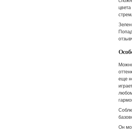
сложн
цвета
стрем
Зелен
Попад
отзыв
Особе
Можно
оттен
еще н
играе
любом
гармо
Соблю
базов
Он мо