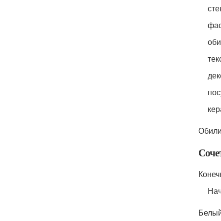
сте
фас
оби
тек
дек
пос
кер
Обили
Сочет
Конеч
Нач
Белый