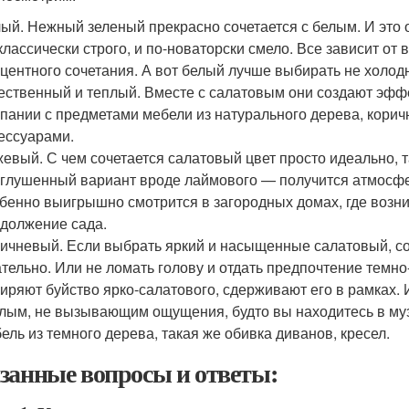
ый. Нежный зеленый прекрасно сочетается с белым. И это 
классически строго, и по-новаторски смело. Все зависит от 
центного сочетания. А вот белый лучше выбирать не холо
ественный и теплый. Вместе с салатовым они создают эффе
пании с предметами мебели из натурального дерева, кори
ессуарами.
евый. С чем сочетается салатовый цвет просто идеально, 
глушенный вариант вроде лаймового — получится атмосфе
бенно выигрышно смотрится в загородных домах, где возни
должение сада.
ичневый. Если выбрать яркий и насыщенные салатовый, с
тельно. Или не ломать голову и отдать предпочтение темно
иряют буйство ярко-салатового, сдерживают его в рамках.
лым, не вызывающим ощущения, будто вы находитесь в музе
ель из темного дерева, такая же обивка диванов, кресел.
занные вопросы и ответы: