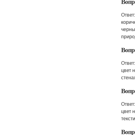
Вопро
Ответ
корич
черны
приро
Вопро
Ответ
цвет 
стена
Вопро
Ответ
цвет 
текст
Вопро