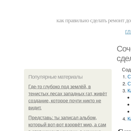
как правильно сделать ремонт до
г
Соч
сде
Сод
С
Популярные материалы
С
Где-то глубоко под землёй, в
К
тенистых лесах западных гат, живёт
создание, которое почти никто не
видит.
Представь: ты записал альбом,
К
который вот-вот взорвёт мир, а сам