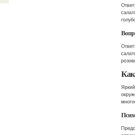
Ответ
салат
голуб
Вопро
Ответ
салат
розов
Как
Яркий
окруж
много
Псих
Предс