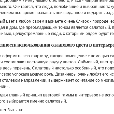
о. Добавим к нему немного зеленого, и все - неприятные о
 много. Считается, что люди, полюбившие и выбравшие так
лением все время познавать неизведанное и подарить радо
ый цвет в любом своем варианте очень близок к природе, е
ая в дом, где преобладающим тоном является салатовый, 
чивые, целеустремленные люди, с которыми рядом будет теп
нности использования салатового цвета в интерьер
 оформить всю квартиру, каждое помещение с помощью сала
ки составляют настоящую радугу цветов. Лаймовый, цвет тр
е весь перечень. Салатовый настолько особенный, что подх
т свою успокаивающую роль. Дизайнеры очень любят его исп
 стилевом направлении, выдерживает сочетание со многим
нии».
дая главный принцип цветовой гаммы в интерьере не исполь
ого выбирается именно салатовый.
жет быть на: