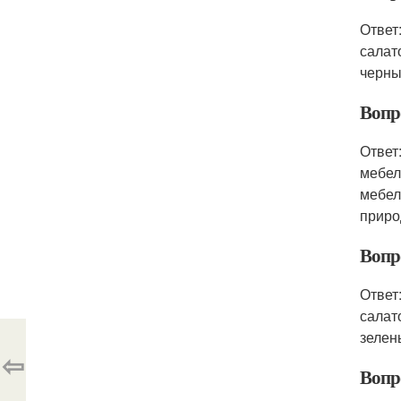
Ответ
салат
черны
Вопро
Ответ
мебел
мебел
приро
Вопро
Ответ
салат
зелен
⇦
Вопро