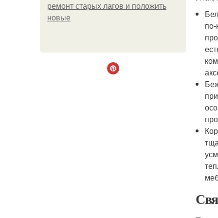
ремонт старых лагов и положить
Бел
новые
по-
про
ест
ком
акс
Беж
при
осо
про
Кор
тща
усм
теп
меб
Свя