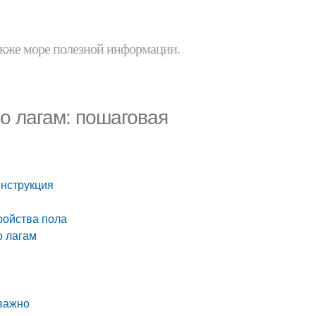
 также море полезной информации.
о лагам: пошаговая
инструкция
тройства пола
о лагам
 важно