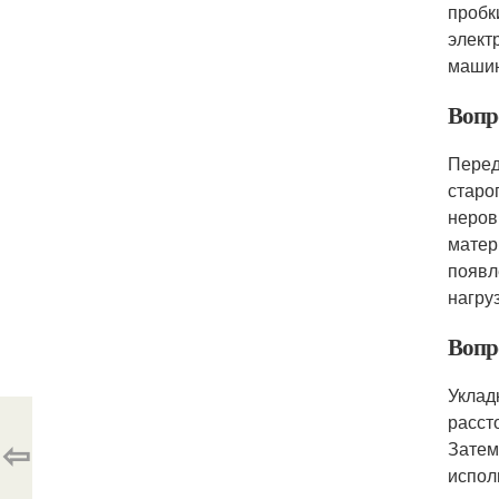
пробк
элект
машин
Вопро
Перед
старо
неров
матер
появл
нагру
Вопр
Уклад
расст
⇦
Затем
испол