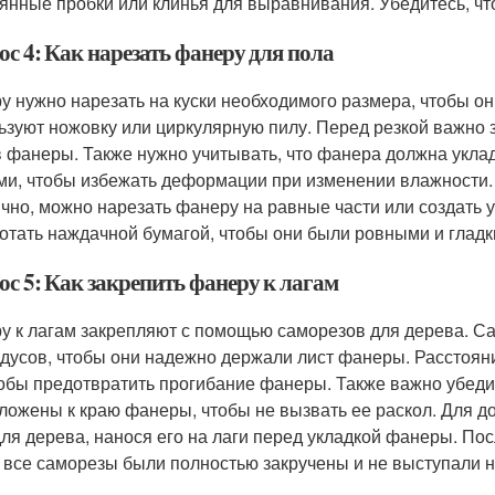
янные пробки или клинья для выравнивания. Убедитесь, чт
с 4: Как нарезать фанеру для пола
у нужно нарезать на куски необходимого размера, чтобы он
ьзуют ножовку или циркулярную пилу. Перед резкой важно 
в фанеры. Также нужно учитывать, что фанера должна укла
ми, чтобы избежать деформации при изменении влажности. 
ично, можно нарезать фанеру на равные части или создать 
отать наждачной бумагой, чтобы они были ровными и гладк
ос 5: Как закрепить фанеру к лагам
у к лагам закрепляют с помощью саморезов для дерева. С
адусов, чтобы они надежно держали лист фанеры. Расстоян
тобы предотвратить прогибание фанеры. Также важно убеди
ложены к краю фанеры, чтобы не вызвать ее раскол. Для 
для дерева, нанося его на лаги перед укладкой фанеры. По
 все саморезы были полностью закручены и не выступали 