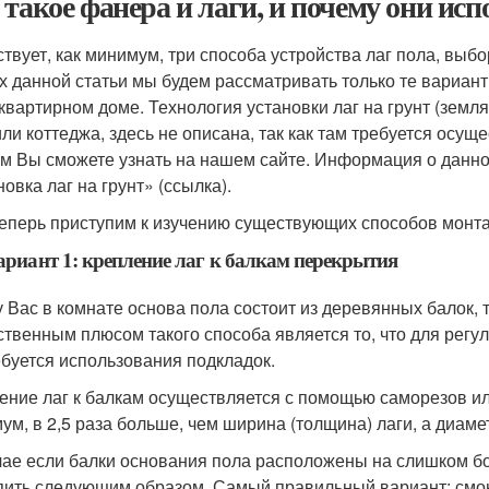
 такое фанера и лаги, и почему они исп
твует, как минимум, три способа устройства лаг пола, выбо
х данной статьи мы будем рассматривать только те вариан
квартирном доме. Технология установки лаг на грунт (земл
или коттеджа, здесь не описана, так как там требуется осущ
ом Вы сможете узнать на нашем сайте. Информация о данно
овка лаг на грунт» (ссылка).
теперь приступим к изучению существующих способов монт
Вариант 1: крепление лаг к балкам перекрытия
у Вас в комнате основа пола состоит из деревянных балок, 
твенным плюсом такого способа является то, что для рег
ебуется использования подкладок.
ение лаг к балкам осуществляется с помощью саморезов ил
ум, в 2,5 раза больше, чем ширина (толщина) лаги, а диаме
чае если балки основания пола расположены на слишком бо
пить следующим образом. Самый правильный вариант: смон