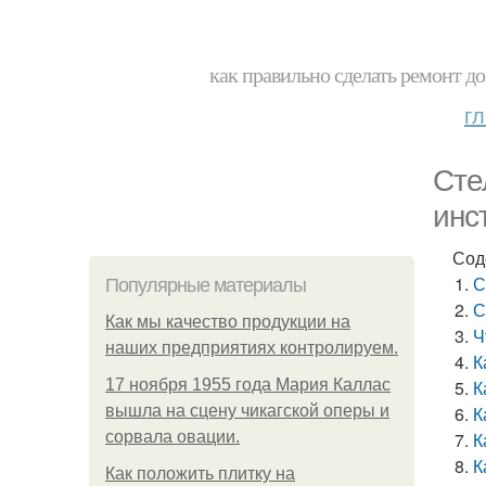
как правильно сделать ремонт до
г
Сте
инс
Сод
С
Популярные материалы
С
Как мы качество продукции на
Ч
наших предприятиях контролируем.
К
17 ноября 1955 года Мария Каллас
К
вышла на сцену чикагской оперы и
К
сорвала овации.
К
К
Как положить плитку на