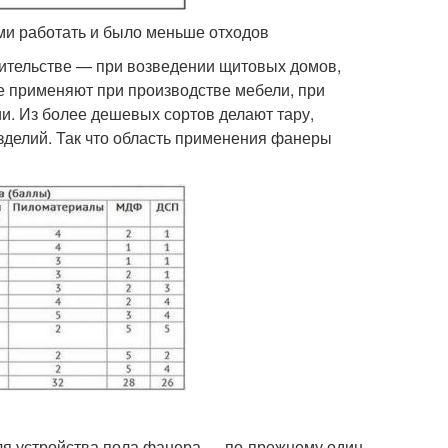
ми работать и было меньше отходов
ительстве — при возведении щитовых домов,
же применяют при производстве мебели, при
ии. Из более дешевых сортов делают тару,
зделий. Так что область применения фанеры
для устройства пола фанера — по-прежнему один