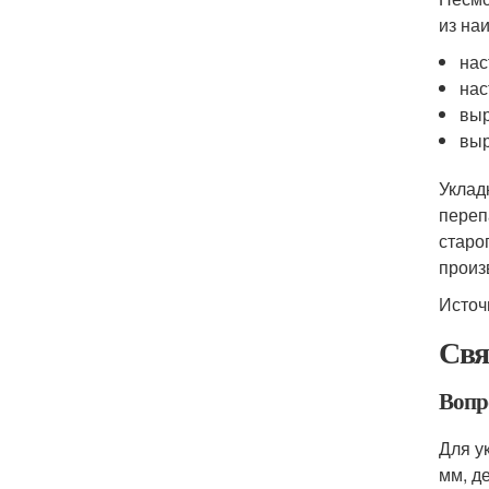
из на
нас
нас
выр
выр
Уклад
переп
старо
произ
Источ
Свя
Вопр
Для у
мм, д