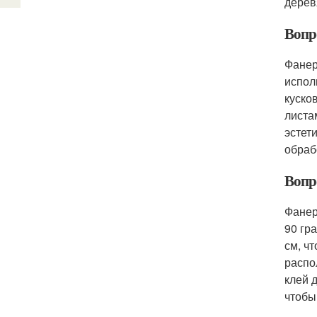
дерев
Вопро
Фанер
испол
куско
листа
эстет
обраб
Вопр
Фанер
90 гр
см, ч
распо
клей 
чтобы