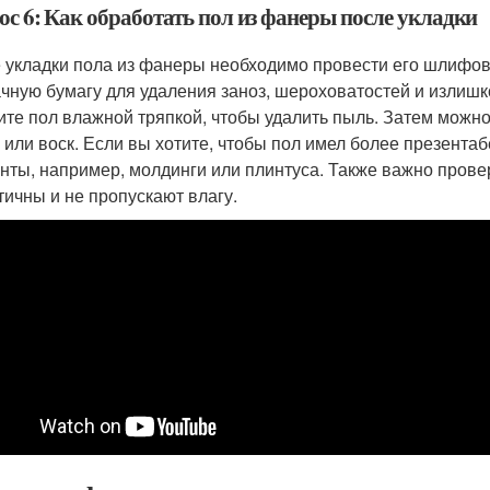
ос 6: Как обработать пол из фанеры после укладки
 укладки пола из фанеры необходимо провести его шлифо
чную бумагу для удаления заноз, шероховатостей и излишк
ите пол влажной тряпкой, чтобы удалить пыль. Затем можно 
 или воск. Если вы хотите, чтобы пол имел более презент
нты, например, молдинги или плинтуса. Также важно провер
тичны и не пропускают влагу.