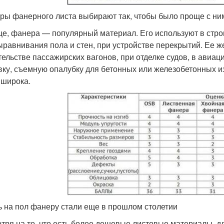
ры фанерного листа выбирают так, чтобы было проще с ни
е, фанера — популярный материал. Его используют в стро
ыравнивания пола и стен, при устройстве перекрытий. Ее 
тельстве пассажирских вагонов, при отделке судов, в авиац
вку, съемную опалубку для бетонных или железобетонных и
 широка.
ь на пол фанеру стали еще в прошлом столетии
тря на то, что есть более дешевые листовые материалы, 