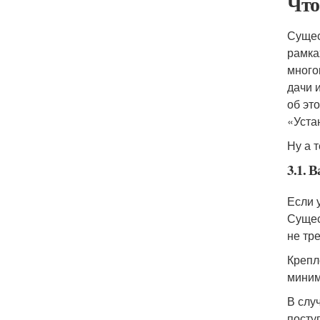
Что
Сущес
рамка
много
дачи 
об эт
«Устан
Ну а 
3.1. 
Если 
Сущес
не тр
Крепл
миним
В слу
посту