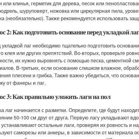
и или клинья, герметик для дерева, песок или пенопластов
родрель, шуруповерт, ножовка или циркулярная пила, урове
а (необязательно). Также рекомендуется использовать защи
с 2: Как подготовить основание перед укладкой ла
 укладкой лаг необходимо тщательно подготовить основание
го клея или других препятствий. Во-вторых, проверьте ров
ности, их нужно выровнять с помощью песка, цементной 
иалов. В-третьих, если основание слишком влажное, обрабо
ения плесени и грибка. Также важно убедиться, что основа
зку от фанеры и лаг.
ос 3: Как правильно уложить лаги на пол
ка лаг начинается с разметки. Определите, где будут наход
оянии 50-100 см друг от друга. Первую лагу укладывают вд
 устанавливают остальные лаги, проверяя их ровность и на
ьзуют саморезы или анкеры, в зависимости от материала 