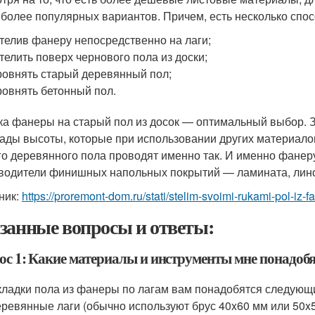
иболее популярных вариантов. Причем, есть несколько спо
телив фанеру непосредственно на лаги;
телить поверх чернового пола из доски;
овнять старый деревянный пол;
овнять бетонный пол.
ка фанеры на старый пол из досок — оптимальный выбор. З
ады высоты, которые при использовании других материало
го деревянного пола проводят именно так. И именно фанеру
водители финишных напольных покрытий — ламината, линол
ник:
https://proremont-dom.ru/stati/stelim-svoimi-rukami-pol-i
занные вопросы и ответы:
ос 1: Какие материалы и инструменты мне понадобя
кладки пола из фанеры по лагам вам понадобятся следующ
еревянные лаги (обычно используют брус 40x60 мм или 50x