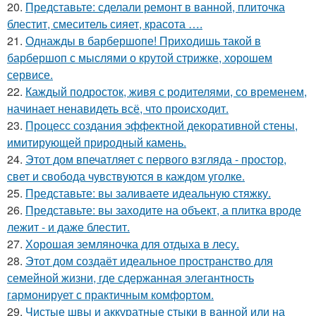
20.
Представьте: сделали ремонт в ванной, плиточка
блестит, смеситель сияет, красота ….
21.
Однажды в барбершопе! Приходишь такой в
барбершоп с мыслями о крутой стрижке, хорошем
сервисе.
22.
Каждый подросток, живя с родителями, со временем,
начинает ненавидеть всё, что происходит.
23.
Процесс создания эффектной декоративной стены,
имитирующей природный камень.
24.
Этот дом впечатляет с первого взгляда - простор,
свет и свобода чувствуются в каждом уголке.
25.
Представьте: вы заливаете идеальную стяжку.
26.
Представьте: вы заходите на объект, а плитка вроде
лежит - и даже блестит.
27.
Хорошая земляночка для отдыха в лесу.
28.
Этот дом создаёт идеальное пространство для
семейной жизни, где сдержанная элегантность
гармонирует с практичным комфортом.
29.
Чистые швы и аккуратные стыки в ванной или на