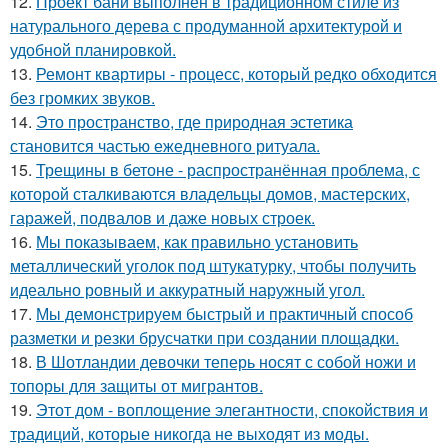
12.
Проект бани выполнен в традиционном стиле из
натурального дерева с продуманной архитектурой и
удобной планировкой.
13.
Ремонт квартиры - процесс, который редко обходится
без громких звуков.
14.
Это пространство, где природная эстетика
становится частью ежедневного ритуала.
15.
Трещины в бетоне - распространённая проблема, с
которой сталкиваются владельцы домов, мастерских,
гаражей, подвалов и даже новых строек.
16.
Мы показываем, как правильно установить
металлический уголок под штукатурку, чтобы получить
идеально ровный и аккуратный наружный угол.
17.
Мы демонстрируем быстрый и практичный способ
разметки и резки брусчатки при создании площадки.
18.
В Шотландии девочки теперь носят с собой ножи и
топоры для защиты от мигрантов.
19.
Этот дом - воплощение элегантности, спокойствия и
традиций, которые никогда не выходят из моды.