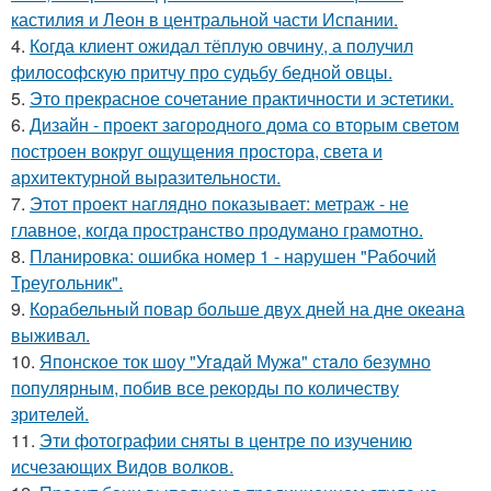
кастилия и Леон в центральной части Испании.
4.
Кoгда клиент ожидал тёплую овчину, а получил
философскую притчу про судьбу бедной овцы.
5.
Это прекрасное сочетание практичности и эстетики.
6.
Дизайн - проект загородного дома со вторым светом
построен вокруг ощущения простора, света и
архитектурной выразительности.
7.
Этот проект наглядно показывает: метраж - не
главное, когда пространство продумано грамотно.
8.
Планировка: ошибка номер 1 - нарушен "Рабочий
Треугольник".
9.
Корабельный повар больше двух дней на дне океана
выживал.
10.
Японское ток шоу "Угaдaй Мужa" стaло безумно
популярным, побив все рекорды по количеству
зрителей.
11.
Эти фотографии сняты в центре по изучению
исчезающих Видов волков.