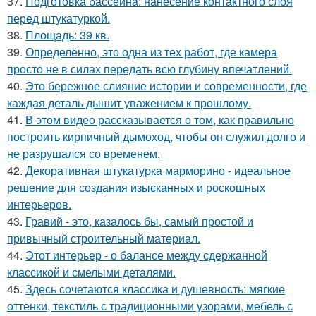
37.
Подготовка бассейна: нанесение контактного слоя
перед штукатуркой.
38.
Площадь: 39 кв.
39.
Определённо, это одна из тех работ, где камера
просто не в силах передать всю глубину впечатлений.
40.
Это бережное слияние истории и современности, где
каждая деталь дышит уважением к прошлому.
41.
В этом видео рассказывается о том, как правильно
построить кирпичный дымоход, чтобы он служил долго и
не разрушался со временем.
42.
Декоративная штукатурка марморино - идеальное
решение для создания изысканных и роскошных
интерьеров.
43.
Гравий - это, казалось бы, самый простой и
привычный строительный материал.
44.
Этот интерьер - о балансе между сдержанной
классикой и смелыми деталями.
45.
Здесь сочетаются классика и душевность: мягкие
оттенки, текстиль с традиционными узорами, мебель с