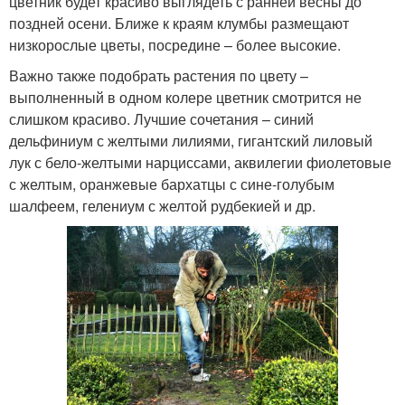
цветник будет красиво выглядеть с ранней весны до
поздней осени. Ближе к краям клумбы размещают
низкорослые цветы, посредине – более высокие.
Важно также подобрать растения по цвету –
выполненный в одном колере цветник смотрится не
слишком красиво. Лучшие сочетания – синий
дельфиниум с желтыми лилиями, гигантский лиловый
лук с бело-желтыми нарциссами, аквилегии фиолетовые
с желтым, оранжевые бархатцы с сине-голубым
шалфеем, гелениум с желтой рудбекией и др.