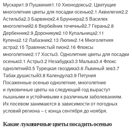
Мускари1.9 Пушкиния1.10 Хионодоксы2. Цветущие
многолетние цветы для посадки осенью2.1 Аквилегия2.2
Астильба2.3 Барвинок2.4 Бруннера2.5 Василек
многолетний2.6 Вербейник точечный2.7 Герань2.8
Дербенник2.9 Дороникум2.10 Купальница2.11
Купена2.12 Лабазник2.13 Люпин2.14 Многолетняя
астра2.15 Травянистый пион2.16 Флоксы
многолетние2.17 Хосты3. Однолетние цветы для посадки
осенью3.1 Астры3.2 Незабудка3.3 Мальва3.4 Флокс
однолетний3.5 Турецкая гвоздика3.6 Львиный зев3.7
Табак душистый3.8 Календула3.9 Петуния
Посаженные осенью однолетние, многолетние
и луковичные цветы на следующий год вырастут
пышными и устойчивыми к различным заболеваниям.
Их посевом занимаются в зависимости от погодных
условий региона – с конца сентября до ноября.
Какие луковичные цветы посадить осенью