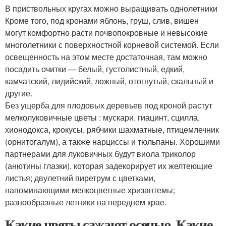
В приствольных кругах можно выращивать однолетники
Кроме того, под кронами яблонь, груш, слив, вишен
могут комфортно расти почвопокровные и невысокие
многолетники с поверхностной корневой системой. Если
освещенность на этом месте достаточная, там можно
посадить очитки — белый, густолистный, едкий,
камчатский, лидийский, ложный, отогнутый, скальный и
другие.
Без ущерба для плодовых деревьев под кроной растут
мелколуковичные цветы : мускари, гиацинт, сцилла,
хионодокса, крокусы, рябчики шахматные, птицемлечник
(орнитогалум), а также нарциссы и тюльпаны. Хорошими
партнерами для луковичных будут виола триколор
(анютины глазки), которая задекорирует их желтеющие
листья; двулетний пиретрум с цветками,
напоминающими мелкоцветные хризантемы;
разнообразные летники на переднем крае.
Какие цветы сажают осенью. Какие