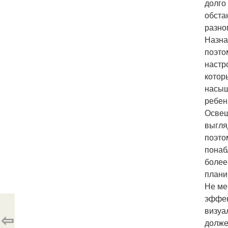
долго
обста
разно
Назна
поэто
настр
котор
насыщ
ребен
Освещ
выгля
поэто
понаб
более
плани
Не ме
эффек
визуа
⇦
долже