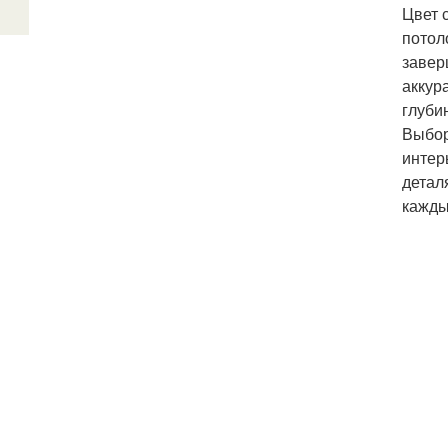
Цвет 
потол
завер
аккур
глуби
Выбор
интер
детал
кажды