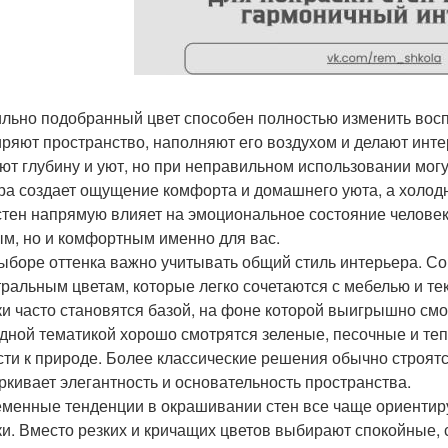
льно подобранный цвет способен полностью изменить восп
ряют пространство, наполняют его воздухом и делают инт
ют глубину и уют, но при неправильном использовании мог
ра создает ощущение комфорта и домашнего уюта, а холодн
стен напрямую влияет на эмоциональное состояние человека
м, но и комфортным именно для вас.
ыборе оттенка важно учитывать общий стиль интерьера. С
тральным цветам, которые легко сочетаются с мебелью и т
ки часто становятся базой, на фоне которой выигрышно смо
дной тематикой хорошо смотрятся зеленые, песочные и т
сти к природе. Более классические решения обычно строятс
ркивает элегантность и основательность пространства.
менные тенденции в окрашивании стен все чаще ориентир
ки. Вместо резких и кричащих цветов выбирают спокойные, 