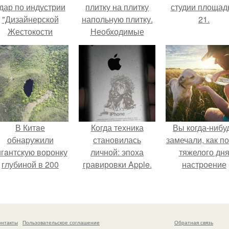
дар по индустрии
плитку на плитку
студии площад
"Дизайнерской
напольную плитку.
21.
Жестокости
Необходимые
нанесла".
материалы для
проведения работ
В Китaе
Когда техника
Вы когда-нибу
обнаружили
становилась
замечали, как п
игaнтскую воронку
личной: эпоха
тяжелого дн
глубиной в 200
гравировки Apple.
настроение
метров с
поднимается 
первобытным
одного взгляда
лесом внутри.
своего питомц
онтакты
Пользовательское соглашение
Обратная связь