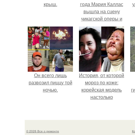
крыш.
года Мария Каллас
у
вышла на сцену
чикагской оперы и
сорвала овации.
Он всего лишь
История, от которой
развозил пиццу той
мороз по коже:
ночью.
корейская модель
г
настолько
увлеклась
пластикой, что
вколола себе в
лицо кулинарное
© 2026 Все о ремонте
К
масло.