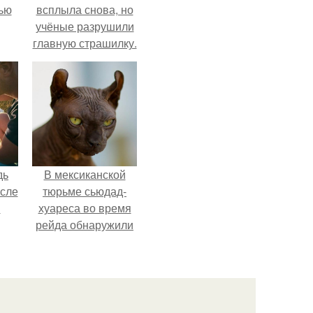
ью
всплыла снова, но
учёные разрушили
главную страшилку.
дь
В мексиканской
осле
тюрьме сьюдад-
я
хуареса во время
рейда обнаружили
от
необычного узника
 на
- лысого сфинкса с
а?
татуировками.