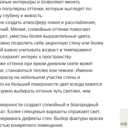
разные интерьеры и позволяют менять
 популярны оттенки, которые выглядят по-
 глубину и живость.
но создать атмосферу покоя и расслабления,
ений. Мягкие, спокойные оттенки помогают
орот, уместны более выразительные цвета,
жно позволить себе акцентную стену или более
ой важно учитывать возраст и темперамент
 сохранят интерес к пространству.
 же оттенок при ярком дневном свете может
ии, становиться теплее или темнее. Именно
краску на небольшом участке стены и
что на большой поверхности цвет всегда кажется
зумно выбирать оттенок чуть светлее, чем
оверхности создают спокойный и благородный
ат. Более глянцевые варианты отражают свет,
дчеркивать дефекты стен. Выбор фактуры краски
⇨
остью конкретного помещения.