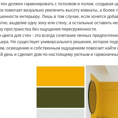
стен должен гармонировать с потолком и полом, создавая 
ок помогает визуально увеличить высоту комнаты, а более 
шенности интерьеру. Лишь в том случае, если хочется доба
атно, выделив одну зону или стену, а остальные оставить н
ну пространства без ощущения перегруженности.
 цвета для стен - это всегда сочетание личных предпочте
ьера. Не существует универсального решения, которое под
ям, освещению и собственным ощущениям помогает найти им
й день и сделает дом по-настоящему уютным и гармоничны