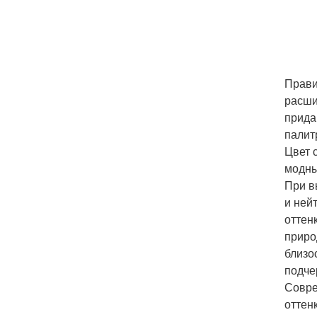
Прави
расши
прида
палит
Цвет 
модны
При в
и ней
оттен
приро
близо
подче
Совре
оттен