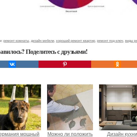
и:
ремонт комнаты
,
дизайн мебели
,
хороший ремонт квартир
,
ремонт под ключ
,
виды р
авилось? Поделитесь с друзьями!
ермания мощный
Можно ли положить
Дизайн кухн