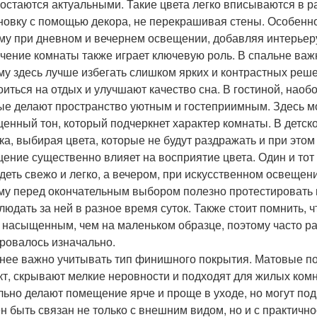
 остаются актуальными. Такие цвета легко вписываются в 
новку с помощью декора, не перекрашивая стены. Особенно
му при дневном и вечернем освещении, добавляя интерьеру
чение комнаты также играет ключевую роль. В спальне важ
му здесь лучше избегать слишком ярких и контрастных реш
оиться на отдых и улучшают качество сна. В гостиной, наоб
ые делают пространство уютным и гостеприимным. Здесь мо
енный тон, который подчеркнет характер комнаты. В детск
ка, выбирая цвета, которые не будут раздражать и при этом
ение существенно влияет на восприятие цвета. Один и тот
деть свежо и легко, а вечером, при искусственном освещен
му перед окончательным выбором полезно протестировать 
людать за ней в разное время суток. Также стоит помнить, 
 насыщенным, чем на маленьком образце, поэтому часто ра
ровалось изначально.
нее важно учитывать тип финишного покрытия. Матовые п
т, скрывают мелкие неровности и подходят для жилых комн
льно делают помещение ярче и проще в уходе, но могут по
н быть связан не только с внешним видом, но и с практичн