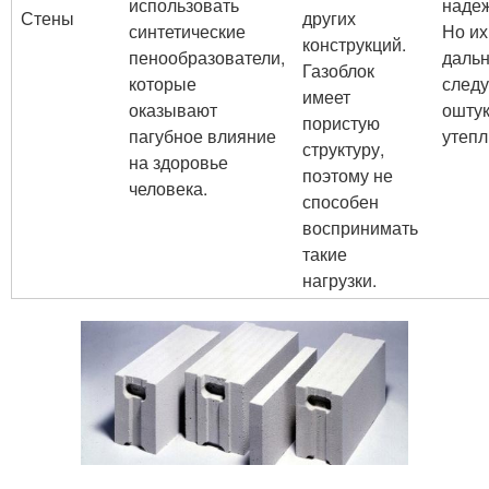
использовать
наде
Стены
других
синтетические
Но их
конструкций.
пенообразователи,
даль
Газоблок
которые
следу
имеет
оказывают
оштук
пористую
пагубное влияние
утепл
структуру,
на здоровье
поэтому не
человека.
способен
воспринимать
такие
нагрузки.