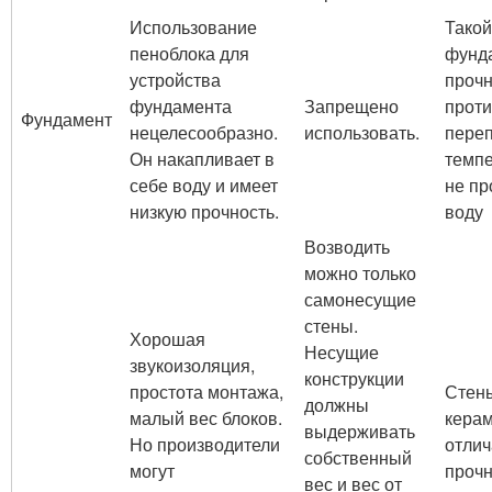
Использование
Такой
пеноблока для
фунд
устройства
проч
фундамента
Запрещено
проти
Фундамент
нецелесообразно.
использовать.
пере
Он накапливает в
темп
себе воду и имеет
не пр
низкую прочность.
воду
Возводить
можно только
самонесущие
стены.
Хорошая
Несущие
звукоизоляция,
конструкции
простота монтажа,
Стен
должны
малый вес блоков.
керам
выдерживать
Но производители
отли
собственный
могут
прочн
вес и вес от