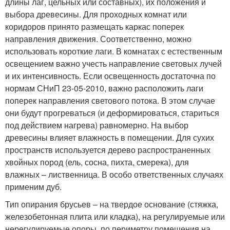
длины лаг, цельных или составных), их положения и
выбора древесины. Для проходных комнат или
коридоров принято размещать каркас поперек
направления движения. Соответственно, можно
использовать короткие лаги. В комнатах с естественным
освещением важно учесть направление световых лучей
и их интенсивность. Если освещенность достаточна по
нормам СНиП 23-05-2010, важно расположить лаги
поперек направления светового потока. В этом случае
они будут прогреваться (и деформироваться, стариться
под действием нагрева) равномерно. На выбор
древесины влияет влажность в помещении. Для сухих
пространств используется дерево распространенных
хвойных пород (ель, сосна, пихта, смерека), для
влажных – лиственница. В особо ответственных случаях
применим дуб.
Тип опирания брусьев – на твердое основание (стяжка,
железобетонная плита или кладка), на регулируемые или
нерегулируемые опоры, по периметру помещения на