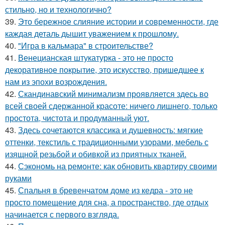
стильно, но и технологично?
39.
Это бережное слияние истории и современности, где
каждая деталь дышит уважением к прошлому.
40.
"Игра в кальмара" в строительстве?
41.
Венецианская штукатурка - это не просто
декоративное покрытие, это искусство, пришедшее к
нам из эпохи возрождения.
42.
Скандинавский минимализм проявляется здесь во
всей своей сдержанной красоте: ничего лишнего, только
простота, чистота и продуманный уют.
43.
Здесь сочетаются классика и душевность: мягкие
оттенки, текстиль с традиционными узорами, мебель с
изящной резьбой и обивкой из приятных тканей.
44.
Сэкономь на ремонте: как обновить квартиру своими
руками
45.
Спальня в бревенчатом доме из кедра - это не
просто помещение для сна, а пространство, где отдых
начинается с первого взгляда.