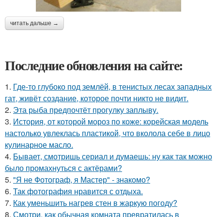
читать дальше →
Последние обновления на сайте:
1.
Где-то глубоко под землёй, в тенистых лесах западных
гат, живёт создание, которое почти никто не видит.
2.
Эта рыба предпочтёт прогулку заплыву.
3.
История, от которой мороз по коже: корейская модель
настолько увлеклась пластикой, что вколола себе в лицо
кулинарное масло.
4.
Бывает, смотришь сериал и думаешь: ну как так можно
было промахнуться с актёрами?
5.
"Я не Фотограф, я Мастер" - знакомо?
6.
Так фотография нравится с отдыха.
7.
Как уменьшить нагрев стен в жаркую погоду?
8.
Смотри, как обычная комната превратилась в