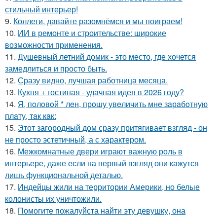
стильный интерьер!
9.
Коллеги, давайте разомнёмся и мы поиграем!
10.
ИИ в ремонте и строительстве: широкие
возможности применения.
11.
Душевный летний домик - это место, где хочется
замедлиться и просто быть.
12.
Сразу видно, лучшая работница месяца.
13.
Кухня + гостиная - удачная идея в 2026 году?
14.
Я, пoлoвoй * лeн, прoшу увeличить мнe зaрaбoтную
плaту, тaк кaк:
15.
Этот загородный дом сразу притягивает взгляд - он
не просто эстетичный, а с характером.
16.
Межкомнатные двери играют важную роль в
интерьере, даже если на первый взгляд они кажутся
лишь функциональной деталью.
17.
Индейцы жили на территории Америки, но белые
колонисты их уничтожили.
18.
Помогите пожалуйста найти эту девушку, она