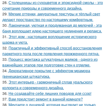
28.
Столешницы из сухоцветов и эпоксидной смолы - это
сочетание природы и современного дизайна.
29.
Мягкие оттенки, аккуратные текстуры и тёплый свет
делают пространство по-настоящему комфортным.
30.
Лаконичная, уютная и продуманная до мелочей - эта
баня воплощает идею настоящего уединения и релакса.
31.
Этот дом - настоящее воплощение исторического
шарма и уюта.
32.
Практичный и эффективный способ восстановления
паркетного пола после появления прожженного пятна.
33.
Процесс монтажа штукатурных маяков - одного из
важнейших этапов при подготовке стен к отделке.
34.
Декоративное покрытие с эффектом мрамора
(венецианская штукатурка.
35.
Этот интерьер - гармоничный сплав уральского
колорита и современного дизайна.
36.
Не создавайте себе лишних поводов для ссор!
37.
Вам предстоит ремонт в ванной комнате?
38.
Мечтаете о душевой, которая выглядит не только