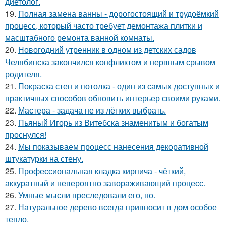
диетолог.
19.
Полная замена ванны - дорогостоящий и трудоёмкий
процесс, который часто требует демонтажа плитки и
масштабного ремонта ванной комнаты.
20.
Новогодний утренник в одном из детских садов
Челябинска закончился конфликтом и нервным срывом
родителя.
21.
Покраска стен и потолка - один из самых доступных и
практичных способов обновить интерьер своими руками.
22.
Мастера - задача не из лёгких выбрать.
23.
Пьяный Игорь из Витебска знаменитым и богатым
проснулся!
24.
Мы показываем процесс нанесения декоративной
штукатурки на стену.
25.
Профессиональная кладка кирпича - чёткий,
аккуратный и невероятно завораживающий процесс.
26.
Умные мысли преследовали его, но.
27.
Натуральное дерево всегда привносит в дом особое
тепло.