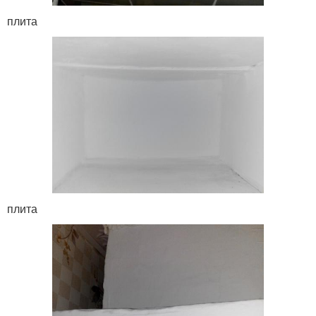
плита
плита