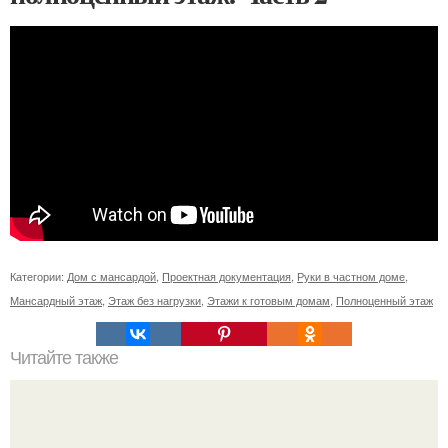
Категории:
Дом с мансардой
,
Проектная документация
,
Руки в частном доме
,
Мансардный этаж
,
Этаж без нагрузки
,
Этажи к готовым домам
,
Полноценный этаж
Читайте также