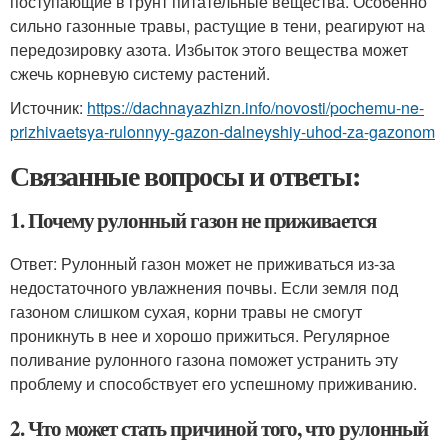
поступающие в грунт питательные вещества. Особенно
сильно газонные травы, растущие в тени, реагируют на
передозировку азота. Избыток этого вещества может
сжечь корневую систему растений.
Источник:
https://dachnayazhizn.info/novosti/pochemu-ne-
prizhivaetsya-rulonnyy-gazon-dalneyshiy-uhod-za-gazonom
Связанные вопросы и ответы:
1. Почему рулонный газон не приживается
Ответ: Рулонный газон может не приживаться из-за
недостаточного увлажнения почвы. Если земля под
газоном слишком сухая, корни травы не смогут
проникнуть в нее и хорошо прижиться. Регулярное
поливание рулонного газона поможет устранить эту
проблему и способствует его успешному приживанию.
2. Что может стать причиной того, что рулонный