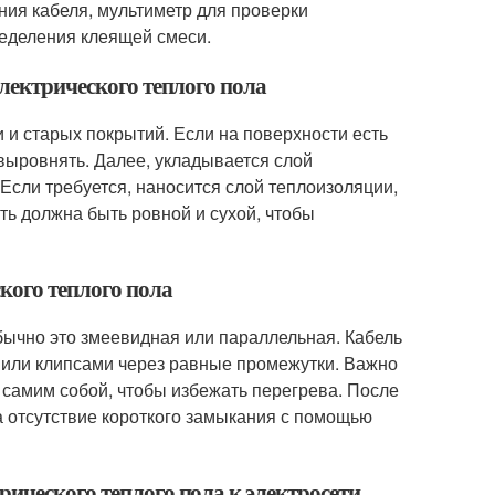
ения кабеля, мультиметр для проверки
ределения клеящей смеси.
электрического теплого пола
и и старых покрытий. Если на поверхности есть
выровнять. Далее, укладывается слой
 Если требуется, наносится слой теплоизоляции,
ть должна быть ровной и сухой, чтобы
кого теплого пола
бычно это змеевидная или параллельная. Кабель
 или клипсами через равные промежутки. Важно
с самим собой, чтобы избежать перегрева. После
а отсутствие короткого замыкания с помощью
ического теплого пола к электросети