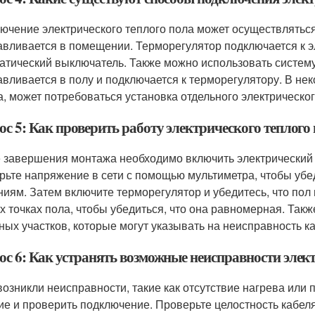
ючение электрического теплого пола может осуществляться
авливается в помещении. Терморегулятор подключается к э
атический выключатель. Также можно использовать систему
авливается в полу и подключается к терморегулятору. В не
а, может потребоваться установка отдельного электрическ
ос 5: Как проверить работу электрического теплого
 завершения монтажа необходимо включить электрический 
рьте напряжение в сети с помощью мультиметра, чтобы убе
ниям. Затем включите терморегулятор и убедитесь, что пол
х точках пола, чтобы убедиться, что она равномерная. Так
ных участков, которые могут указывать на неисправность к
ос 6: Как устранять возможные неисправности элек
возникли неисправности, такие как отсутствие нагрева или
ие и проверить подключение. Проверьте целостность кабел