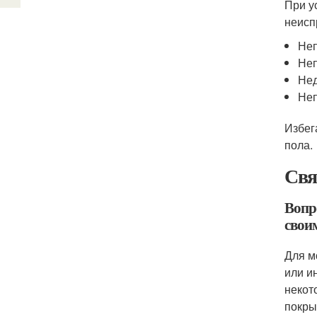
При у
неисп
Неп
Неп
Нед
Неп
Избег
пола.
Свя
Вопр
свои
Для м
или и
некот
покры