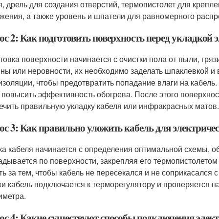
я, дрель для создания отверстий, термопистолет для крепл
жения, а также уровень и шпатели для равномерного расп
с 2: Как подготовить поверхность перед укладкой 
товка поверхности начинается с очистки пола от пыли, гряз
ны или неровности, их необходимо заделать шпаклевкой и 
изоляции, чтобы предотвратить попадание влаги на кабель.
 повысить эффективность обогрева. После этого поверхнос
ечить правильную укладку кабеля или инфракрасных матов.
ос 3: Как правильно уложить кабель для электричес
ка кабеля начинается с определения оптимальной схемы, о
адывается по поверхности, закрепляя его термопистолетом
ть за тем, чтобы кабель не пересекался и не соприкасался 
ки кабель подключается к терморегулятору и проверяется н
иметра.
ос 4: Какие существуют способы подключения электр