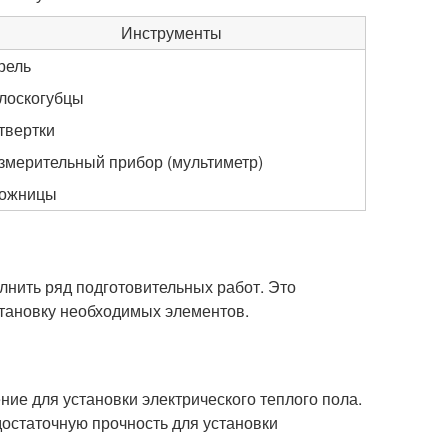
Инструменты
рель
лоскогубцы
твертки
змерительный прибор (мультиметр)
ожницы
лнить ряд подготовительных работ. Это
становку необходимых элементов.
е для установки электрического теплого пола.
 достаточную прочность для установки