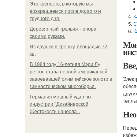
Это крепость, в которую мы
возвращаемся после долгого и
К
трудного дня.
С
Деревянный трельяж - опора
К
своими руками.
Мон
Из двушки в трешку, площадью 72
инс
кв.
Вве
В 1984 году 16-летняя Мэри Лу
реттон стала первой американкой,
Элект
завоевавшей олимпийское золото в
обесп
гимнастическом многоборье.
други
Германия мощный удар по
теплы
индустрии "Дизайнерской
Нео
Жестокости нанесла".
Перед
избеж