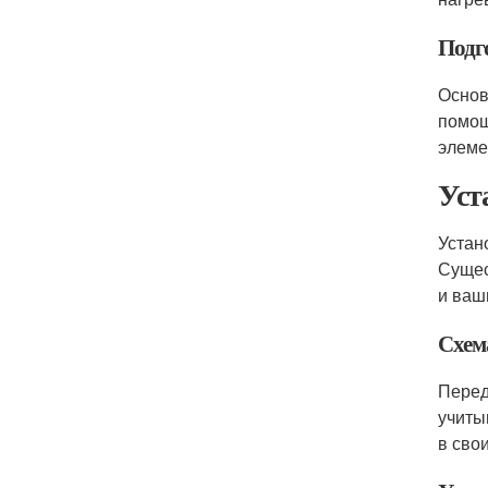
Подг
Основ
помощ
элеме
Уст
Устан
Сущес
и ваш
Схем
Перед
учиты
в сво