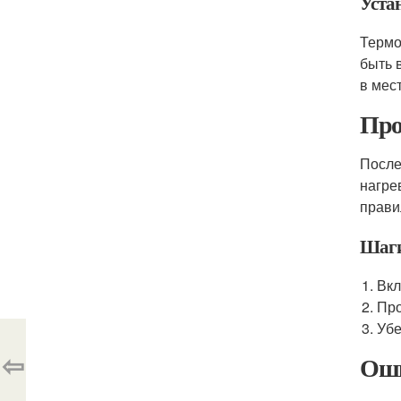
Уста
Термо
быть 
в мес
Про
После
нагре
прави
Шаги
Вкл
Про
Убе
⇦
Оши