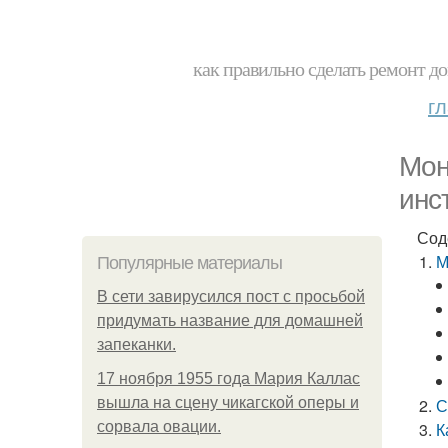
как правильно сделать ремонт до
г
Мон
инс
Сод
М
Популярные материалы
В сети завирусился пост с просьбой
придумать название для домашней
запеканки.
17 ноября 1955 года Мария Каллас
вышла на сцену чикагской оперы и
С
сорвала овации.
К