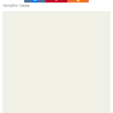
Читайте также
Сколько нужно рулонов обоев на комнату 20 кв м.
Рассчитаем рулоны обоев
В сети завирусился пост с просьбой придумать название
для домашней запеканки.