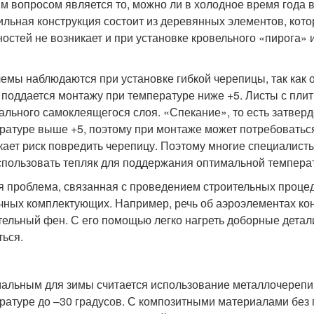
м вопросом является то, можно ли в холодное время года 
ильная конструкция состоит из деревянных элементов, кот
остей не возникает и при установке кровельного «пирога» 
емы наблюдаются при установке гибкой черепицы, так как 
 поддается монтажу при температуре ниже +5. Листы с пли
ального самоклеящегося слоя. «Спекание», то есть затверд
ратуре выше +5, поэтому при монтаже может потребоваться
кает риск повредить черепицу. Поэтому многие специалист
спользовать тепляк для поддержания оптимальной темпера
я проблема, связанная с проведением строительных процед
чных комплектующих. Например, речь об аэроэлементах кон
тельный фен. С его помощью легко нагреть доборные детал
ться.
альным для зимы считается использование металлочерепиц
ратуре до –30 градусов. С композитными материалами без 