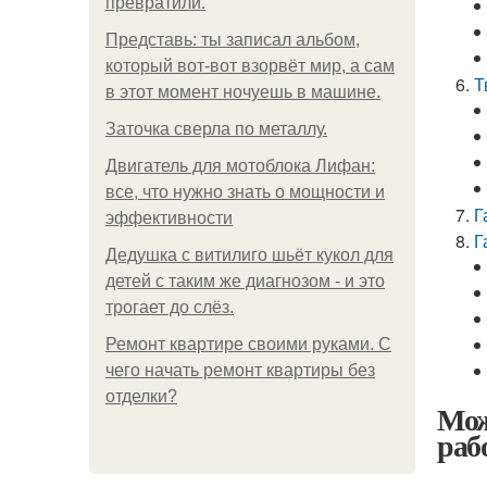
превратили.
Представь: ты записал альбом,
который вот-вот взорвёт мир, а сам
Т
в этот момент ночуешь в машине.
Заточка сверла по металлу.
Двигатель для мотоблока Лифан:
все, что нужно знать о мощности и
Г
эффективности
Г
Дедушка с витилиго шьёт кукол для
детей с таким же диагнозом - и это
трогает до слёз.
Ремонт квартире своими руками. С
чего начать ремонт квартиры без
отделки?
Мож
раб