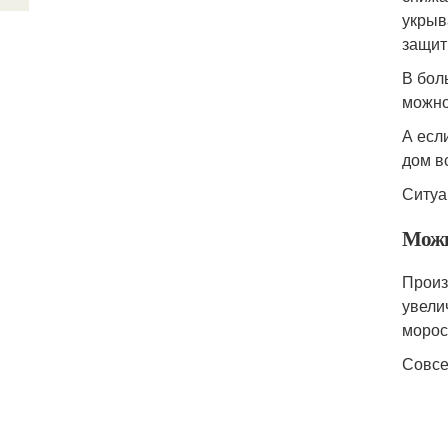
укрыв
защит
В бол
можно
А есл
дом в
Ситуа
Можн
Произ
увели
морос
Совсе