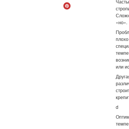
Часты
строп
Сложн
«но».
Пробл
плохо
специ
темпе
возни
или и
Друга
разли
строи
крепи
d
Оптим
темпе