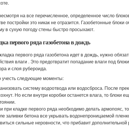
оте.
несмотря на все перечисленное, определенное число блоко
тве постройки это никак не отразится. Газобетонные блок
му в сухую погоду стены быстро просыхают.
дка первого ряда газобетона в дождь
 кладка первого ряда газобетона идет в дождь, нужно обяза
йствия влаги . Это предотвратит попадание влаги под блок
ора и слоя рубероида.
 учесть следующие моменты:
анизовать систему водоотвода или водосброса. После пре
охнут. Но если внутри коробки останется влага, то блоки 
тоянии.
и при кладке первого ряда необходимо делать армопояс, т
ле заливки бетона все укрывать водонепроницаемой пленко
виться сильные неровности, что прибавит дополнительной 