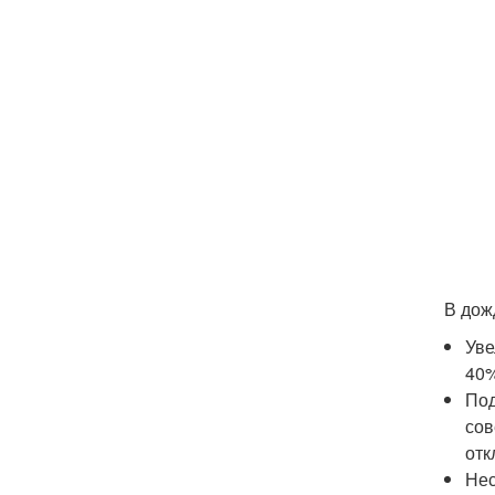
В дож
Уве
40%
Под
сов
отк
Нес