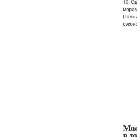
10. О
мороз
Помни
сэкон
Мож
в д