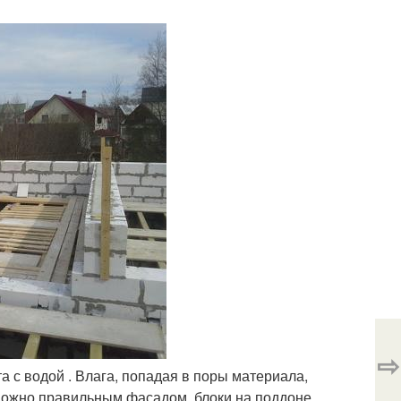
⇨
а с водой . Влага, попадая в поры материала,
 можно правильным фасадом, блоки на поддоне