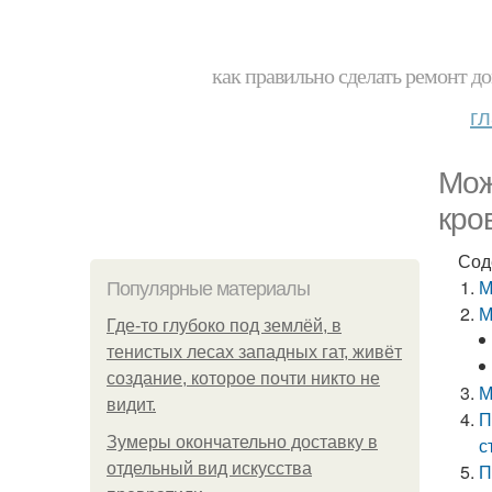
как правильно сделать ремонт до
г
Мож
кро
Сод
М
Популярные материалы
М
Где-то глубоко под землёй, в
тенистых лесах западных гат, живёт
создание, которое почти никто не
М
видит.
П
Зумеры окончательно доставку в
с
отдельный вид искусства
П