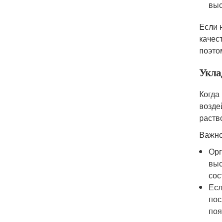
выс
Если 
качес
поэто
Укла
Когда
возде
раств
Важно
Орг
выс
сос
Есл
пос
поя