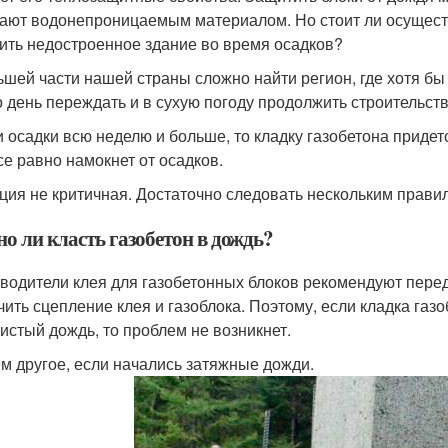
ают водонепроницаемым материалом. Но стоит ли осуществл
ить недостроенное здание во время осадков?
ьшей части нашей страны сложно найти регион, где хотя бы р
 день переждать и в сухую погоду продолжить строительств
и осадки всю неделю и больше, то кладку газобетона приде
се равно намокнет от осадков.
ция не критичная. Достаточно следовать нескольким прави
о ли класть газобетон в дождь?
водители клея для газобетонных блоков рекомендуют перед
чить сцепление клея и газоблока. Поэтому, если кладка га
истый дождь, то проблем не возникнет.
м другое, если начались затяжные дожди.