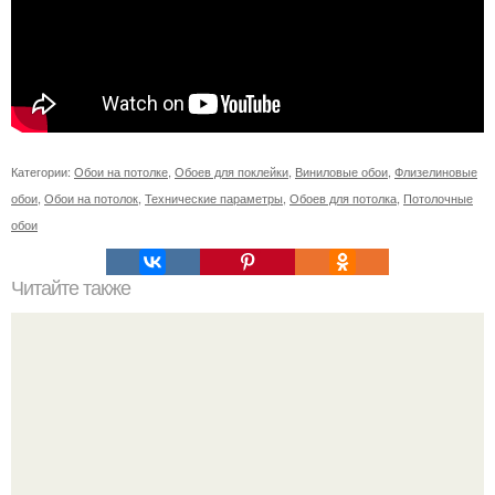
Категории:
Обои на потолке
,
Обоев для поклейки
,
Виниловые обои
,
Флизелиновые
обои
,
Обои на потолок
,
Технические параметры
,
Обоев для потолка
,
Потолочные
обои
Читайте также
Ремонт ванной комнаты, все своими руками, в т. ч. и