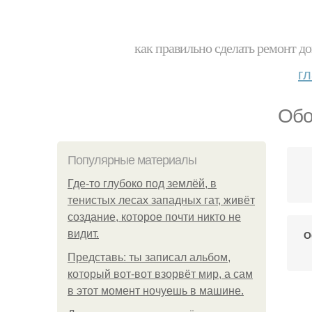
как правильно сделать ремонт до
г
Обо
Популярные материалы
Где-то глубоко под землёй, в
тенистых лесах западных гат, живёт
создание, которое почти никто не
видит.
О
Представь: ты записал альбом,
который вот-вот взорвёт мир, а сам
в этот момент ночуешь в машине.
П