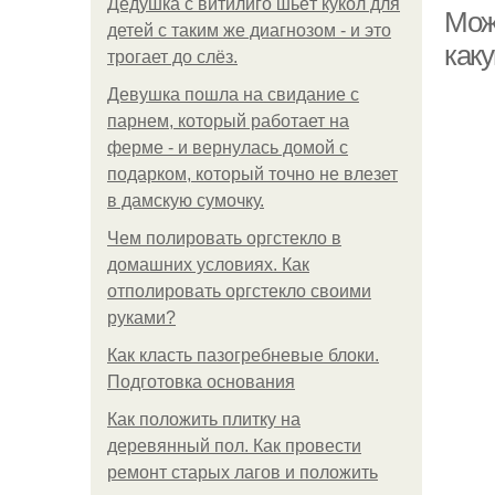
Дедушка с витилиго шьёт кукол для
Можн
детей с таким же диагнозом - и это
как
трогает до слёз.
Девушка пошла на свидание с
парнем, который работает на
ферме - и вернулась домой с
подарком, который точно не влезет
в дамскую сумочку.
Чем полировать оргстекло в
домашних условиях. Как
отполировать оргстекло своими
руками?
Как класть пазогребневые блоки.
Подготовка основания
Как положить плитку на
деревянный пол. Как провести
ремонт старых лагов и положить