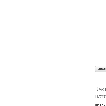
читат
Как 
нат
Краси