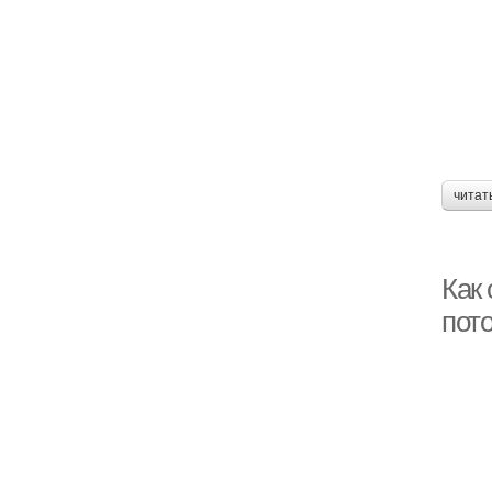
читат
Как
пот