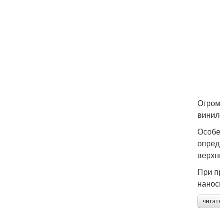
Огром
винил
Особе
опред
верхн
При п
нанос
читат