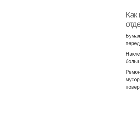
Как
отд
Бумаж
перед
Накле
больш
Ремон
мусор
повер