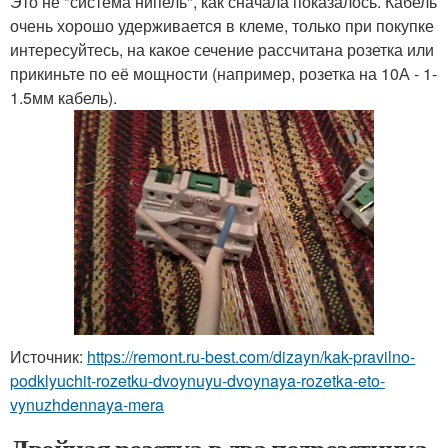
Это не "система нипель", как сначала показалось. Кабель
очень хорошо удерживается в клеме, только при покупке
интересуйтесь, на какое сечение рассчитана розетка или
прикиньте по её мощности (например, розетка на 10А - 1-
1.5мм кабель).
Источник:
https://remont.ru-best.com/dizayn/kak-pravilno-
podklyuchit-rozetku-dvoynuyu-dvoynaya-rozetka-eto-
vynuzhdennaya-mera