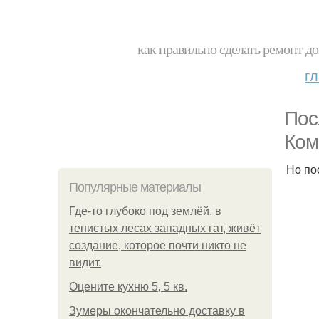
как правильно сделать ремонт до
г
Пос
Ком
Но по
Популярные материалы
Где-то глубоко под землёй, в
тенистых лесах западных гат, живёт
создание, которое почти никто не
видит.
Оцените кухню 5, 5 кв.
Зумеры окончательно доставку в