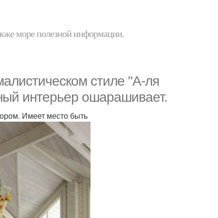
 также море полезной информации.
алистическом стиле "А-ля
нный интерьер ошарашивает.
бором. Имеет место быть