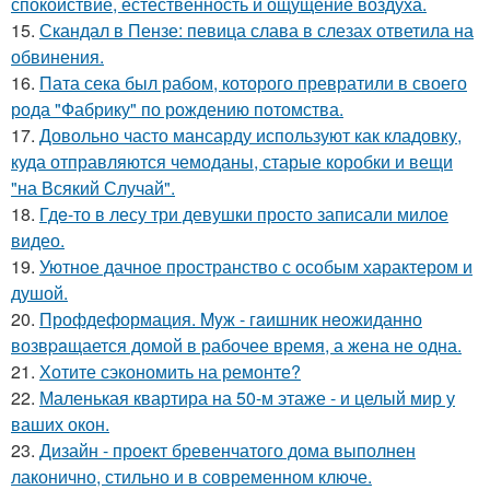
спокойствие, естественность и ощущение воздуха.
15.
Скандал в Пензе: певица слава в слезах ответила на
обвинения.
16.
Пата сека был рабом, которого превратили в своего
рода "Фабрику" по рождению потомства.
17.
Довольно часто мансарду используют как кладовку,
куда отправляются чемоданы, старые коробки и вещи
"на Всякий Случай".
18.
Гдe-то в лесу три девушки просто записали милое
видео.
19.
Уютное дачное пространство с особым характером и
душой.
20.
Профдеформация. Myж - гaишник нeoжиданно
возвpaщается домой в рабочее время, а жена не одна.
21.
Хотите сэкономить на ремонте?
22.
Маленькая квартира на 50-м этаже - и целый мир у
ваших окон.
23.
Дизайн - проект бревенчатого дома выполнен
лаконично, стильно и в современном ключе.