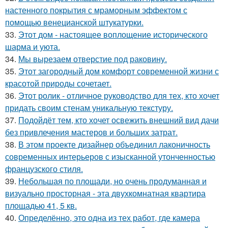
настенного покрытия с мраморным эффектом с
помощью венецианской штукатурки.
33.
Этот дом - настоящее воплощение исторического
шарма и уюта.
34.
Мы вырезаем отверстие под раковину.
35.
Этот загородный дом комфорт современной жизни с
красотой природы сочетает.
36.
Этот ролик - отличное руководство для тех, кто хочет
придать своим стенам уникальную текстуру.
37.
Подойдёт тем, кто хочет освежить внешний вид дачи
без привлечения мастеров и больших затрат.
38.
В этом проекте дизайнер объединил лаконичность
современных интерьеров с изысканной утонченностью
французского стиля.
39.
Небольшая по площади, но очень продуманная и
визуально просторная - эта двухкомнатная квартира
площадью 41, 5 кв.
40.
Определённо, это одна из тех работ, где камера