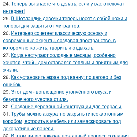
24.
Теперь вы знаете что делать, если у вас отключат
интернет!
25.
В Шотландии девочки теперь носят с собой ножи и
топоры для защиты от мигрантов.
26.
Интерьер сочетает классическую основу и
современные акценты, создавая пространство, в
котором легко жить, творить и отдыхать.
27.
Когда наступают холодные месяцы, особенно
хочется, чтобы дом оставался тёплым и приятным для
жизни.
28.
Как установить экран под ванну: пошагово и без
ошибок.
29.
Этот дом - воплощение утончённого вкуса и
безупречного чувства стиля.
30.
Создание деревянной конструкции для террасы.
31.
Трубы можно аккуратно закрыть гипсокартонным
коробом, встроить в мебель или замаскировать под
декоративные панели.
32.
В этом видео показан поэтапный процесс создания