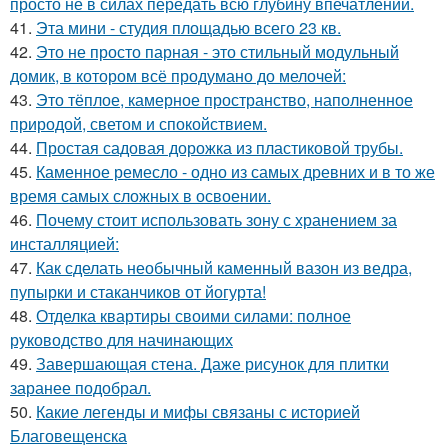
просто не в силах передать всю глубину впечатлений.
41.
Эта мини - студия площадью всего 23 кв.
42.
Это не просто парная - это стильный модульный
домик, в котором всё продумано до мелочей:
43.
Это тёплое, камерное пространство, наполненное
природой, светом и спокойствием.
44.
Простая садовая дорожка из пластиковой трубы.
45.
Каменное ремесло - одно из самых древних и в то же
время самых сложных в освоении.
46.
Почему стоит использовать зону с хранением за
инсталляцией:
47.
Как сделать необычный каменный вазон из ведра,
пупырки и стаканчиков от йогурта!
48.
Отделка квартиры своими силами: полное
руководство для начинающих
49.
Завершающая стена. Даже рисунок для плитки
заранее подобрал.
50.
Какие легенды и мифы связаны с историей
Благовещенска