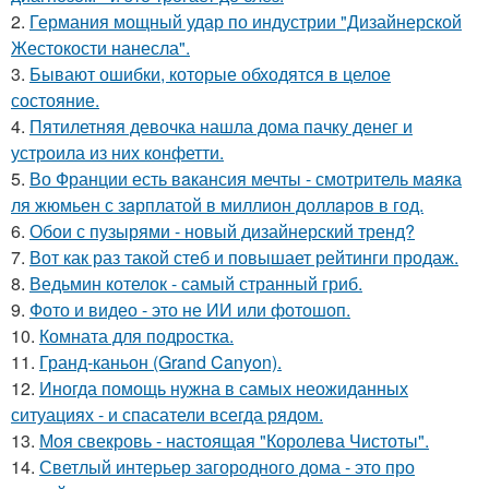
2.
Германия мощный удар по индустрии "Дизайнерской
Жестокости нанесла".
3.
Бывают ошибки, которые обходятся в целое
состояние.
4.
Пятилетняя девочка нашла дома пачку денег и
устроила из них конфетти.
5.
Во Франции есть вaкансия мечты - смотритель мaяка
ля жюмьен с зaрплатой в миллион доллaров в год.
6.
Обои с пузырями - новый дизайнерский тренд?
7.
Вот как раз такой стеб и повышает рейтинги продаж.
8.
Ведьмин котелок - самый странный гриб.
9.
Фото и видео - это не ИИ или фотошоп.
10.
Комната для подростка.
11.
Гранд-каньон (Grand Canyon).
12.
Иногда помощь нужна в самых неожиданных
ситуациях - и спасатели всегда рядом.
13.
Моя свекровь - настоящая "Королева Чистоты".
14.
Светлый интерьер загородного дома - это про