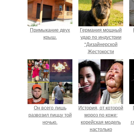
Примыкание двух
Германия мощный
крыш.
удар по индустрии
"Дизайнерской
Жестокости
нанесла".
г
В
Он всего лишь
История, от которой
развозил пиццу той
мороз по коже:
ночью.
корейская модель
г
настолько