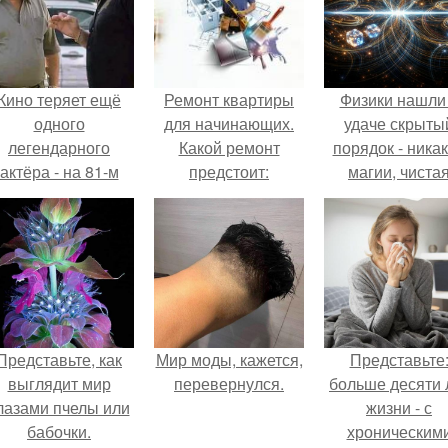
Кино теряет ещё
Ремонт квартиры
Физики нашли
одного
для начинающих.
удаче скрыты
легендарного
Какой ремонт
порядок - ника
актёра - на 81-м
предстоит:
магии, чиста
оду жизни не стало
косметический или
квантовая
инсента пасторе.
капитальный
механика.
Представьте, как
Мир моды, кажется,
Представьте
выглядит мир
перевернулся.
больше десяти 
лазами пчелы или
жизни - с
бабочки.
хроническим