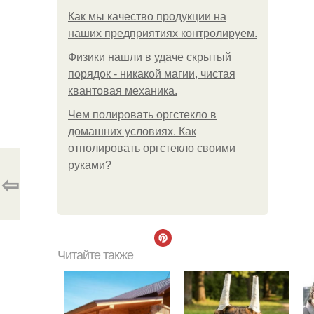
Как мы качество продукции на
наших предприятиях контролируем.
Физики нашли в удаче скрытый
порядок - никакой магии, чистая
квантовая механика.
Чем полировать оргстекло в
домашних условиях. Как
отполировать оргстекло своими
руками?
⇦
Читайте также