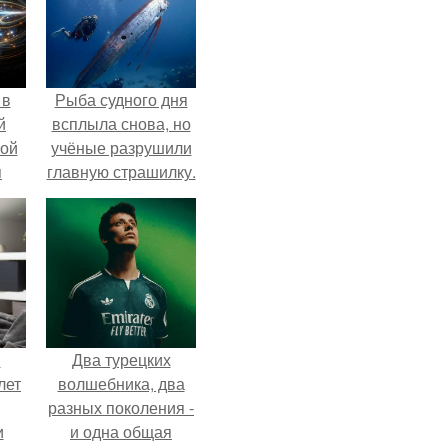
 в
Рыба судного дня
й
всплыла снова, но
кой
учёные разрушили
я
главную страшилку.
:
Два турецких
лет
волшебника, два
разных поколения -
и
и одна общая