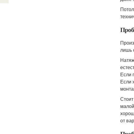
Потол
техни
Проб
Произ
лишь 
Натяж
естес
Если 
Если 
монта
Стоит
малой
хорош
от ва
Проб