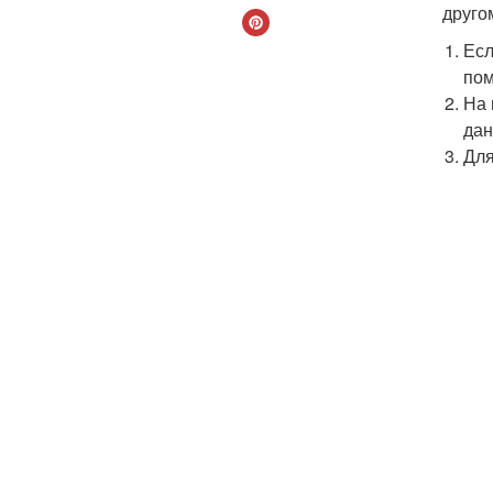
друго
Есл
пом
На 
дан
Для