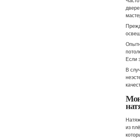
Часто
двере
масте
Прежд
освещ
Опытн
потол
Если 
В слу
неэст
качес
Мон
нат
Натяж
из пл
котор