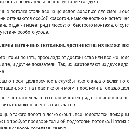
жность провисания и не пропускание воздуха.
ные потолки стали все чаще использоваться для смены обст
они отличаются особой красотой, изысканностью и эстетичн
 вид отделки имеет ряд плюсов: от быстрого монтажа, отсут
сутствия особого ухода.
емы натяжных потолков, достоинства их все же вес
ого чтобы понять, преобладают достоинства или все же нед
ь и те, и другие показатели. Так, их изготовляют из двух в
на.
сам относят долговечность службы такого вида отделки пот
уатации, хотя на практике они могут прослужить гораздо до
ные потолки делают из поливинилхлорида, что является б
овить их можно всего за пять часов.
ощью такого полотна легко скрыть все недостатки: пожарны
ж не требует предварительной подготовки потолка. Натяжн
заливку водой соседями сверху.