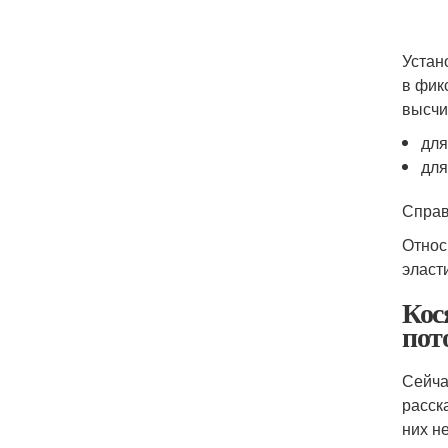
Устан
в фик
высчи
для
для
Справ
Относ
эласт
Кос
пот
Сейча
расск
них н