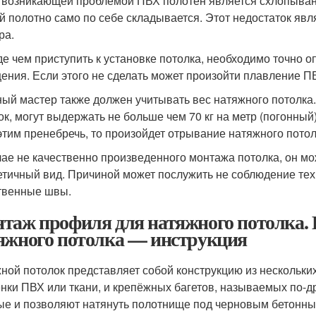
 возникающей проблемой ПВХ полотен является схлопывание
й полотно само по себе складывается. Этот недостаток явл
ра.
е чем приступить к установке потолка, необходимо точно о
ения. Если этого не сделать может произойти плавление П
ый мастер также должен учитывать вес натяжного потолка.
ок, могут выдержать не больше чем 70 кг на метр (погонный
этим пренебречь, то произойдет отрывание натяжного потол
чае не качественно произведенного монтажа потолка, он мо
етичный вид. Причиной может послужить не соблюдение тех
твенные швы.
таж профиля для натяжного потолка. 
яжного потолка — инструкция
ной потолок представляет собой конструкцию из нескольких
ёнки ПВХ или ткани, и крепёжных багетов, называемых по-
ые и позволяют натянуть полотнище под черновым бетонны