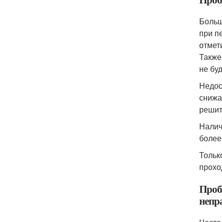
Больш
при п
отмет
Также
не буд
Недос
снижа
решит
Налич
более
Тольк
прохо
Проб
непр