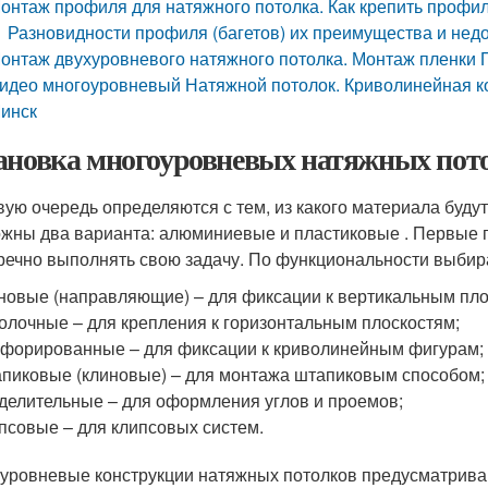
онтаж профиля для натяжного потолка. Как крепить профил
Разновидности профиля (багетов) их преимущества и нед
онтаж двухуровневого натяжного потолка. Монтаж пленки 
идео многоуровневый Натяжной потолок. Криволинейная ко
инск
ановка многоуровневых натяжных пот
вую очередь определяются с тем, из какого материала буду
жны два варианта: алюминиевые и пластиковые . Первые п
речно выполнять свою задачу. По функциональности выбир
новые (направляющие) – для фиксации к вертикальным пло
олочные – для крепления к горизонтальным плоскостям;
форированные – для фиксации к криволинейным фигурам;
пиковые (клиновые) – для монтажа штапиковым способом;
делительные – для оформления углов и проемов;
псовые – для клипсовых систем.
уровневые конструкции натяжных потолков предусматриваю