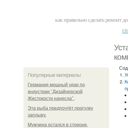
как правильно сделать ремонт до
г
Уст
ком
Сод
У
Популярные материалы
К
Германия мощный удар по
п
индустрии "Дизайнерской
Жестокости нанесла".
Эта рыба предпочтёт прогулку
заплыву.
Мужчина остался в стороне,