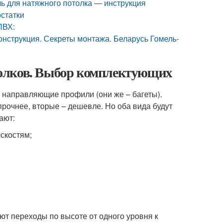
ь для натяжного потолка — инструкция
остатки
ПВХ:
нструкция. Секреты монтажа. Беларусь Гомель-
олков. Выбор комплектующих
т направляющие профили (они же – багеты).
рочнее, вторые – дешевле. Но оба вида будут
ают:
скостям;
т переходы по высоте от одного уровня к