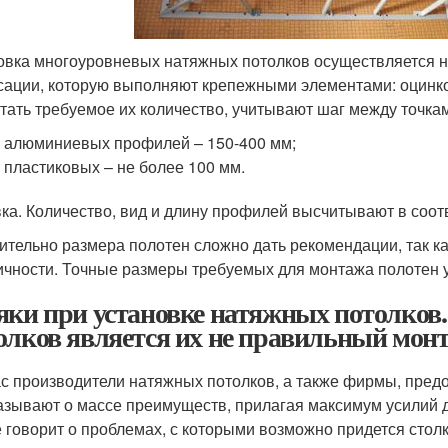
овка многоуровневых натяжных потолков осуществляется н
сации, которую выполняют крепежными элементами: оцинко
тать требуемое их количество, учитывают шаг между точка
 алюминиевых профилей – 150-400 мм;
 пластиковых – не более 100 мм.
ка. Количество, вид и длину профилей высчитывают в соот
ительно размера полотен сложно дать рекомендации, так к
ичности. Точные размеры требуемых для монтажа полотен ук
яки при установке натяжных потолков
олков является их не правильный мон
с производители натяжных потолков, а также фирмы, предо
азывают о массе преимуществ, прилагая максимум усилий д
е говорит о проблемах, с которыми возможно придется столкн