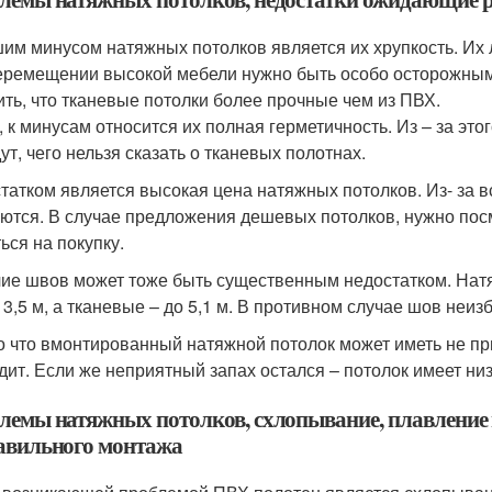
им минусом натяжных потолков является их хрупкость. Их 
еремещении высокой мебели нужно быть особо осторожным,
ить, что тканевые потолки более прочные чем из ПВХ.
, к минусам относится их полная герметичность. Из – за эт
ут, чего нельзя сказать о тканевых полотнах.
татком является высокая цена натяжных потолков. Из- за 
ются. В случае предложения дешевых потолков, нужно посм
ься на покупку.
ие швов может тоже быть существенным недостатком. Нат
 3,5 м, а тканевые – до 5,1 м. В противном случае шов неи
о что вмонтированный натяжной потолок может иметь не при
дит. Если же неприятный запах остался – потолок имеет низ
лемы натяжных потолков, схлопывание, плавление 
авильного монтажа