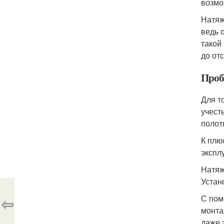
возмо
Натяж
ведь 
такой
до от
Пробл
Для т
учест
полот
К плю
экспл
Натяж
Устан
С пом
⇦
монта
даже 