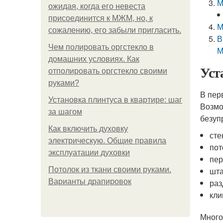
М
ожидая, когда его невеста
присоединится к МЖМ, но, к
М
сожалению, его забыли пригласить.
В
Чем полировать оргстекло в
М
домашних условиях. Как
Уст
отполировать оргстекло своими
руками?
В пер
Установка плинтуса в квартире: шаг
Возмо
за шагом
безуп
Как включить духовку
сте
электрическую. Общие правила
пот
эксплуатации духовки
пер
Потолок из ткани своими руками.
шта
Варианты драпировок
раз
кли
Много