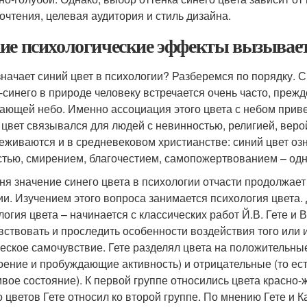
очтения, целевая аудитория и стиль дизайна.
ие психологические эффекты вызывает
значает синий цвет в психологии? Разберемся по порядку. Си
-синего в природе человеку встречается очень часто, прежде 
ающей небо. Именно ассоциация этого цвета с небом привел
 цвет связывался для людей с невинностью, религией, веро
еживаются и в средневековом христианстве: синий цвет озн
стью, смирением, благочестием, самопожертвованием – одн
ня значение синего цвета в психологии отчасти продолжает
ии. Изучением этого вопроса занимается психология цвета
логия цвета – начинается с классических работ Й.В. Гете и 
вствовать и проследить особенности воздействия того или и
еское самочувствие. Гете разделял цвета на положительны
оение и пробуждающие активность) и отрицательные (то ес
ивое состояние). К первой группе относились цвета красно-
о цветов Гете относил ко второй группе. По мнению Гете и 