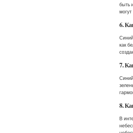
быть 
могут
6. Ка
Синий
как б
созда
7. Ка
Синий
зелен
гармо
8. Ка
В инт
небес
небес