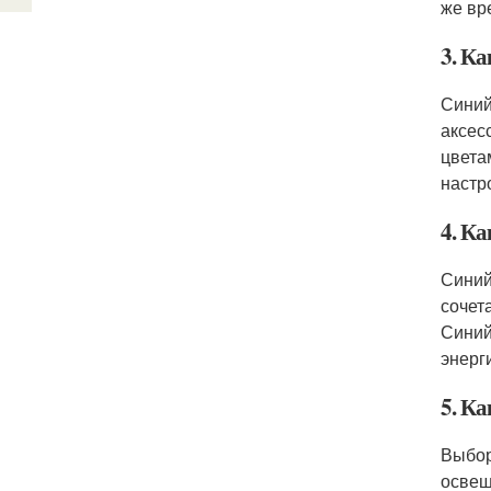
же вр
3. Ка
Синий
аксес
цвета
настр
4. Ка
Синий
сочет
Синий
энерг
5. К
Выбор
освещ