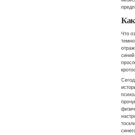
предп
Как
Что о
темно
отраж
синий
просл
крото
Сегод
истор
психо
прочу
физич
настр
тоскл
синег