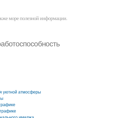
 также море полезной информации.
работоспособность
ния уютной атмосферы
ны
 графике
 графике
онального имиджа