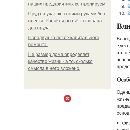
наших предприятиях контролируем.
К
К
Пруд на участке своими руками без
пленки. Расчёт и рытьё котлована
Вли
для пруда
Евродвушка после капитального
Благо
ремонта.
Здесь
что н
Не размер дома определяет
челов
качество жизни - а то, сколько
предс
смысла в него вложено.
Особ
Одним
жизне
преда
основ
фио
кра