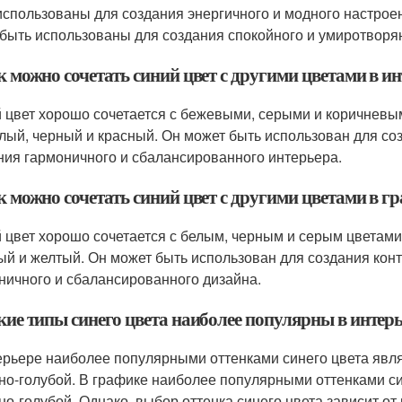
использованы для создания энергичного и модного настроени
 быть использованы для создания спокойного и умиротвор
к можно сочетать синий цвет с другими цветами в и
 цвет хорошо сочетается с бежевыми, серыми и коричневым
елый, черный и красный. Он может быть использован для соз
ния гармоничного и сбалансированного интерьера.
к можно сочетать синий цвет с другими цветами в г
 цвет хорошо сочетается с белым, черным и серым цветами, 
ый и желтый. Он может быть использован для создания конт
ничного и сбалансированного дизайна.
кие типы синего цвета наиболее популярны в интер
ерьере наиболее популярными оттенками синего цвета явля
но-голубой. В графике наиболее популярными оттенками си
но-голубой. Однако, выбор оттенка синего цвета зависит от