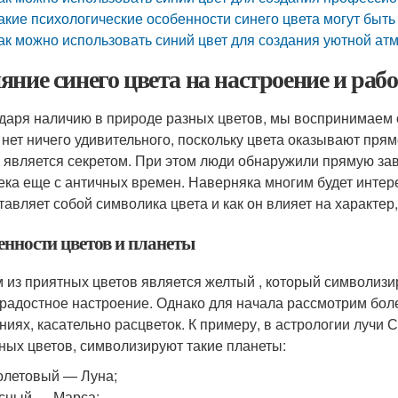
акие психологические особенности синего цвета могут быт
ак можно использовать синий цвет для создания уютной а
яние синего цвета на настроение и раб
даря наличию в природе разных цветов, мы воспринимаем
 нет ничего удивительного, поскольку цвета оказывают прям
е является секретом. При этом люди обнаружили прямую за
ека еще с античных времен. Наверняка многим будет интере
тавляет собой символика цвета и как он влияет на характер
енности цветов и планеты
 из приятных цветов является желтый , который символизи
радостное настроение. Однако для начала рассмотрим бол
ниях, касательно расцветок. К примеру, в астрологии лучи 
ных цветов, символизируют такие планеты:
летовый — Луна;
сный — Марса;