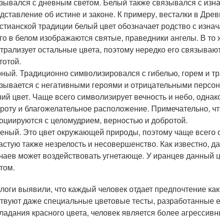
зывался с дневным светом. Белый также связывался с изн
дставление об истине и законе. К примеру, весталки в Дре
стианской традиции белый цвет обозначает родство с изн
го в белом изображаются святые, праведники ангелы. В то 
трализует остальные цвета, поэтому нередко его связываю
тотой.
ный. Традиционно символизировался с гибелью, горем и тра
зывается с негативными героями и отрицательными персо
ий цвет. Чаще всего символизирует вечность и небо, однако
роту и благожелательное расположение. Примечательно, что
оциируются с целомудрием, верностью и добротой.
еный. Это цвет окружающей природы, поэтому чаще всего о
астую также незрелость и несовершенство. Как известно, д
чаев может воздействовать угнетающе. У иранцев данный 
том.
логи выявили, что каждый человек отдает предпочтение како
твуют даже специальные цветовые тесты, разработанные еще
ладания красного цвета, человек является более агрессив