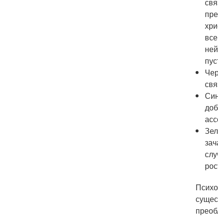
свя
пре
хри
все
ней
пус
Чер
свя
Син
доб
асс
Зел
зач
слу
рос
Психо
сущес
преоб