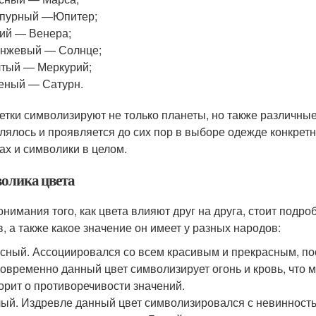
рпурный —Юпитер;
ий — Венера;
анжевый — Солнце;
тый — Меркурий;
еный — Сатурн.
етки символизируют не только планеты, но также различные
лялось и проявляется до сих пор в выборе одежде конкретн
ах и символики в целом.
олика цвета
онимания того, как цвета влияют друг на друга, стоит подро
в, а также какое значение он имеет у разных народов:
сный. Ассоциировался со всем красивым и прекрасным, пос
овременно данный цвет символизирует огонь и кровь, что мо
орит о противоречивости значений.
ый. Издревле данный цвет символизировался с невинностью