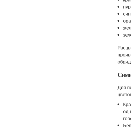
пу
син
ор
жел
зел
Расцв
прояв
обряд
Симв
Для п
цвето
Кра
одн
гов
Бел