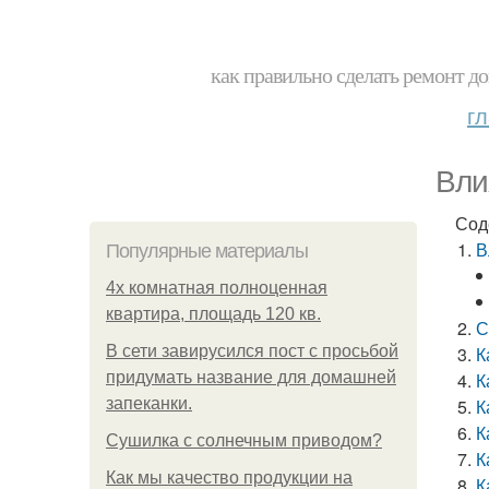
как правильно сделать ремонт до
г
Вли
Сод
В
Популярные материалы
4x комнатная полноценная
квартира, площадь 120 кв.
С
В сети завирусился пост с просьбой
К
придумать название для домашней
К
запеканки.
К
К
Сушилка с солнечным приводом?
К
Как мы качество продукции на
К