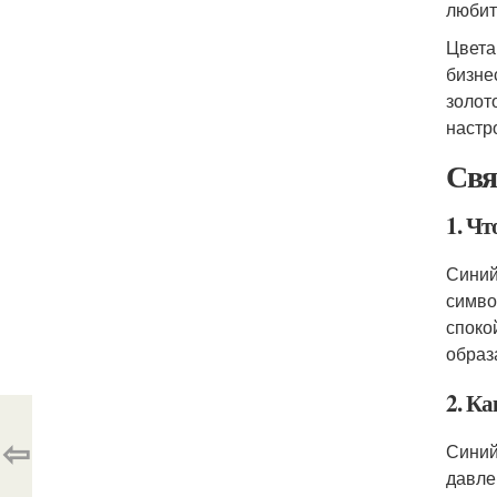
любит
Цвета
бизне
золот
настр
Свя
1. Чт
Синий
симво
споко
образ
2. Ка
⇦
Синий
давле