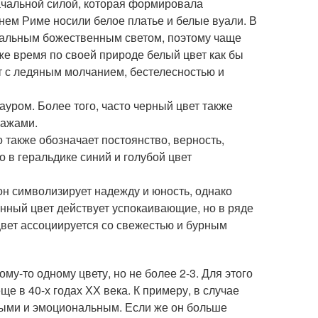
ачальной силой, которая формировала
внем Риме носили белое платье и белые вуали. В
ачальным божественным светом, поэтому чаще
же время по своей природе белый цвет как бы
т с ледяным молчанием, бестелесностью и
уром. Более того, часто черный цвет также
нажами.
 также обозначает постоянство, верность,
 в геральдике синий и голубой цвет
н символизирует надежду и юность, однако
анный цвет действует успокаивающие, но в ряде
цвет ассоциируется со свежестью и бурным
му-то одному цвету, но не более 2-3. Для этого
 в 40-х годах ХХ века. К примеру, в случае
ными и эмоциональным. Если же он больше