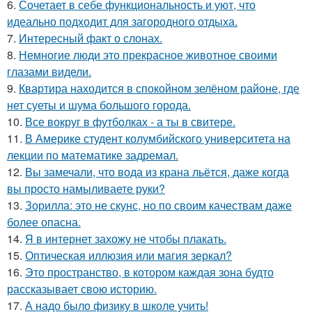
6.
Сочетает в себе функциональность и уют, что
идеально подходит для загородного отдыха.
7.
Интересный факт о слонах.
8.
Немногие люди это прекрасное животное своими
глазами видели.
9.
Квартира находится в спокойном зелёном районе, где
нет суеты и шума большого города.
10.
Все вокруг в футболках - а ты в свитере.
11.
В Америке студент колумбийского университета на
лекции по математике задремал.
12.
Вы замечали, что вода из крана льётся, даже когда
вы просто намыливаете руки?
13.
Зорилла: это не скунс, но по своим качествам даже
более опасна.
14.
Я в интернет захожу не чтобы плакать.
15.
Оптическая иллюзия или магия зеркал?
16.
Это пространство, в котором каждая зона будто
рассказывает свою историю.
17.
А надо было физику в школе учить!