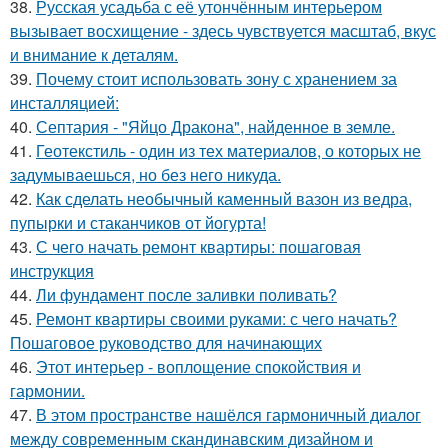
38.
Русская усадьба с её утончённым интерьером
вызывает восхищение - здесь чувствуется масштаб, вкус
и внимание к деталям.
39.
Почему стоит использовать зону с хранением за
инсталляцией:
40.
Септария - "Яйцо Дракона", найденное в земле.
41.
Геотекстиль - один из тех материалов, о которых не
задумываешься, но без него никуда.
42.
Как сделать необычный каменный вазон из ведра,
пупырки и стаканчиков от йогурта!
43.
С чего начать ремонт квартиры: пошаговая
инструкция
44.
Ли фундамент после заливки поливать?
45.
Ремонт квартиры своими руками: с чего начать?
Пошаговое руководство для начинающих
46.
Этот интерьер - воплощение спокойствия и
гармонии.
47.
В этом пространстве нашёлся гармоничный диалог
между современным скандинавским дизайном и