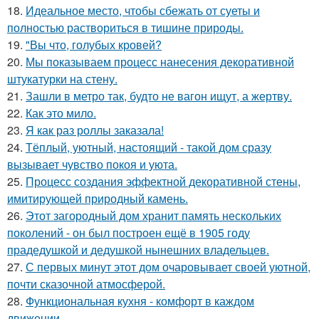
18.
Идеальное место, чтобы сбежать от суеты и
полностью раствориться в тишине природы.
19.
"Вы что, голубых кровей?
20.
Мы показываем процесс нанесения декоративной
штукатурки на стену.
21.
Зашли в метро так, будто не вагон ищут, а жертву.
22.
Как это мило.
23.
Я как раз роллы заказала!
24.
Тёплый, уютный, настоящий - такой дом сразу
вызывает чувство покоя и уюта.
25.
Процесс создания эффектной декоративной стены,
имитирующей природный камень.
26.
Этот загородный дом хранит память нескольких
поколений - он был построен ещё в 1905 году
прадедушкой и дедушкой нынешних владельцев.
27.
С первых минут этот дом очаровывает своей уютной,
почти сказочной атмосферой.
28.
Функциональная кухня - комфорт в каждом
движении.