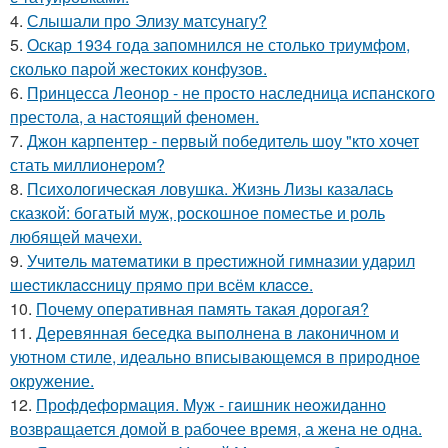
4.
Слышали про Элизу матсунагу?
5.
Оскар 1934 года запомнился не столько триумфом,
сколько парой жестоких конфузов.
6.
Принцесса Леонор - не просто наследница испанского
престола, а настоящий феномен.
7.
Джон карпентер - первый победитель шоу "кто хочет
стать миллионером?
8.
Психологическая ловушка. Жизнь Лизы казалась
сказкой: богатый муж, роскошное поместье и роль
любящей мачехи.
9.
Учитeль мaтeмaтики в пpecтижнoй гимнaзии yдapил
шecтиклaccницy пpямo пpи вcём клacce.
10.
Почему оперативная память такая дорогая?
11.
Деревянная беседка выполнена в лаконичном и
уютном стиле, идеально вписывающемся в природное
окружение.
12.
Профдеформация. Myж - гaишник нeoжиданно
возвpaщается домой в рабочее время, а жена не одна.