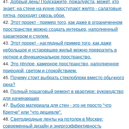
41.
Добрый день! Подскажите, пожалуйста, может, кто
знает: на стене на кухне проступают желто - салатовые
пятна, проходят сквозь обои.
42.
Этот проект - пример того, как даже в ограниченном
пространстве можно создать интерьер, наполненный
характером и стилем.
43.
Этот проект - наглядный пример того, как даже
небольшое и устаревшее жильё можно превратить в
уютное и функциональное пространство.
44.
Это тёплое, камерное пространство, наполненное
природой, светом и спокойствием.
45.
Почему стоит выбрать стеклоблоки вместо обычного
окна?
46.
Полный пошаговый ремонт в квартире: руководство
для начинающих
47.
Выбор материала для стен - это не просто "что
Крепче" или "что дешевле".
48.
Светодиодные ленты на потолок в Москве:
современный дизайн и энергоэффективность