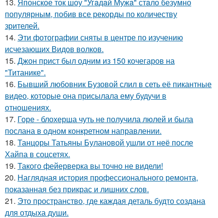
13.
Японское ток шоу "Угaдaй Мужa" стaло безумно
популярным, побив все рекорды по количеству
зрителей.
14.
Эти фотографии сняты в центре по изучению
исчезающих Видов волков.
15.
Джон прист был одним из 150 кочегаров на
"Титанике".
16.
Бывший любовник Бузовой слил в сеть её пикантные
видео, которые она присылала ему будучи в
отношениях.
17.
Горе - блохерша чуть не получила люлей и была
послана в одном конкретном направлении.
18.
Танцоры Татьяны Булановой ушли от неё после
Хайпа в соцсетях.
19.
Такого фейерверка вы точно не видели!
20.
Наглядная история профессионального ремонта,
показанная без прикрас и лишних слов.
21.
Это пространство, где каждая деталь будто создана
для отдыха души.