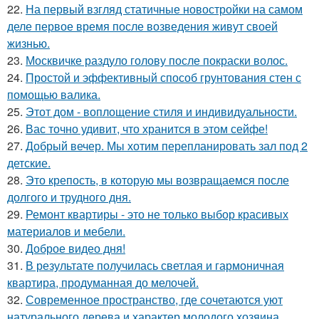
22.
На первый взгляд статичные новостройки на самом
деле первое время после возведения живут своей
жизнью.
23.
Москвичке раздуло голову после покраски волос.
24.
Простой и эффективный способ грунтования стен с
помощью валика.
25.
Этот дом - воплощение стиля и индивидуальности.
26.
Вас точно удивит, что хранится в этом сейфе!
27.
Добрый вечер. Мы хотим перепланировать зал под 2
детские.
28.
Это крепость, в которую мы возвращаемся после
долгого и трудного дня.
29.
Ремонт квартиры - это не только выбор красивых
материалов и мебели.
30.
Доброе видео дня!
31.
В результате получилась светлая и гармоничная
квартира, продуманная до мелочей.
32.
Современное пространство, где сочетаются уют
натурального дерева и характер молодого хозяина.