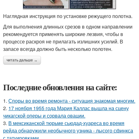
Наглядная инструкция по установке режущего полотна.
Для выполнения длинных срезов в одном направлении
рекомендуется применять широкие лезвия, чтобы в
процессе раскроя не прилагать излишних усилий. В
запасе всегда должно быть несколько полотен.
читать дальше →
Последние обновления на сайте:
1.
Споры во время ремонта - ситуация знакомая многим.
2.
17 ноября 1955 года Мария Каллас вышла на сцену
чикагской оперы и сорвала овации.
3.
В мексиканской тюрьме сьюдад-хуареса во время
рейда обнаружили необычного узника - лысого сфинкса
с татуировками.