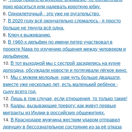
ярко краситься или надевать короткую юбку.
6.
Одноклеточный - это уже не ругательство.
7.
В 2020 году всё окончательно сломалось - я просто
больше не тянула всё одна.
8.
Ключ к выживанию.
9.
В 1960-х дельфин по имени питер участвовал в
проекте Nasa по изучению общения между человеком и
дельфином.
10.
В тот выходной мы с сестрой засиделись на кухне
допоздна, обсуждали новости и потягивали лёгкое вино.
11.
Мы с мужем молодые, нам чуть больше двадцати,
вместе уже несколько лет, есть маленький ребёнок -
сыну всего год.
12.
Лишь в том случае, если отношения, то только такие!
13.
Кадры, вызывающие тревогу: как живут первые
мигранты из Индии в российских общежитиях.
14.
В Краснодаре мужчина жестким ударом отправил
девушку в бессознательное состояние из-за её отказа