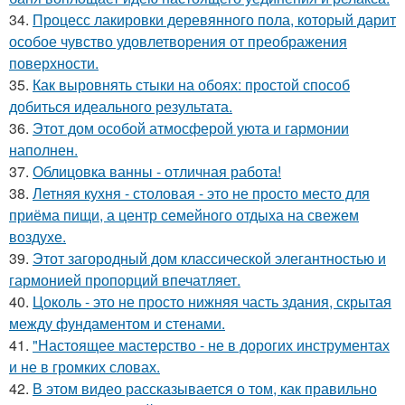
34.
Процесс лакировки деревянного пола, который дарит
особое чувство удовлетворения от преображения
поверхности.
35.
Как выровнять стыки на обоях: простой способ
добиться идеального результата.
36.
Этот дом особой атмосферой уюта и гармонии
наполнен.
37.
Облицовка ванны - отличная работа!
38.
Летняя кухня - столовая - это не просто место для
приёма пищи, а центр семейного отдыха на свежем
воздухе.
39.
Этот загородный дом классической элегантностью и
гармонией пропорций впечатляет.
40.
Цоколь - это не просто нижняя часть здания, скрытая
между фундаментом и стенами.
41.
"Настоящее мастерство - не в дорогих инструментах
и не в громких словах.
42.
В этом видео рассказывается о том, как правильно