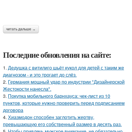
читать дальше →
Последние обновления на сайте:
1.
Дедушка с витилиго шьёт кукол для детей с таким же
диагнозом - и это трогает до слёз.
2.
Германия мощный удар по индустрии "Дизайнерской
Жестокости нанесла".
3.
Покупка мобильного барнхауса: чек-лист из 10
пунктов, которые нужно проверить перед подписанием
договора
4.
Хиазмодон способен заглотить жертву,
превышающую его собственный размер в десять раз.
5.
Чтобы привлечь мужское внимание, не обязательно