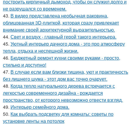
построить кирпичный дымоход, чтобы он служил долго и
не разрушался со временем.
43.
В видео представлена необычная раковина,
облицованная 3D-плиткой, которая сразу привлекает
внимание своей архитектурной выразительностью.
44.
Свет и воздух - главный герой такого интерьера.
45.
Уютный интерьер дачного дома - это про атмосферу
тепла, отдыха и неспешной жизни.
46.
Бюджетный ремонт кухни своими руками - просто,
стильно и доступно!
47.
В случае если вам близки тишина, уют и практичность
без лишнего шума - этот дом вас точно очарует.
48.
Когда тепло натурального дерева встречается с
легкостью современного дизайна - рождается
пространство, от которого невозможно отвести взгляд.
49.
Интерьер семейного дома.
50.
Как выбрать подсветку для комнаты: советы по
установке ленты на потолок