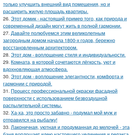
только улучшить внешний вид помещения, но и
расширить жилую площадь квартиры.
26.
Этот домик - настоящий пример того, как природа и
современный дизайн могут жить в полной гармонии.
27.
Давайте полюбуемся этим великолепным
загородным домом начала 1800-х годов, бережно
восстановленным архитектором.
28.
Этот дом - воплощение стиля и индивидуальности.
29.
Комната, в которой сочетаются лёгкость, уют и
вдохновляющая атмосфера.
30.
Этот дом - воплощение элегантности, комфорта и
гармонии с природой.
31.
Процесс профессиональной окраски фасадной
поверхности с использованием безвоздушной
распылительной системы.
32.
Ха-ха, это просто забавно - подумал мой муж и
отправился на рыбалку!
33.
Лаконичная, уютная и продуманная до мелочей - эта
баня воплощает идею настоящего уединения и релакса.