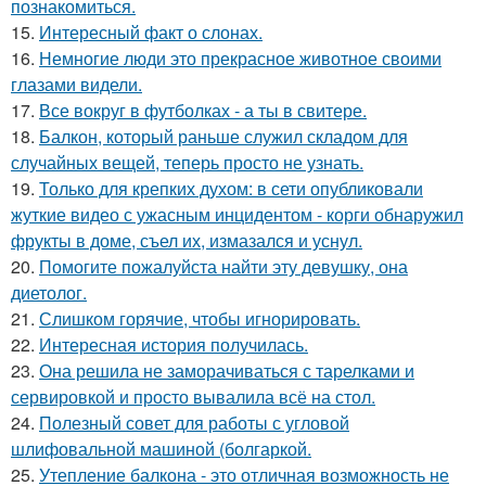
познакомиться.
15.
Интересный факт о слонах.
16.
Немногие люди это прекрасное животное своими
глазами видели.
17.
Все вокруг в футболках - а ты в свитере.
18.
Балкон, который раньше служил складом для
случайных вещей, теперь просто не узнать.
19.
Только для крепких духом: в сети опубликовали
жуткие видео с ужасным инцидентом - корги обнаружил
фрукты в доме, съел их, измазался и уснул.
20.
Помогите пожалуйста найти эту девушку, она
диетолог.
21.
Слишком горячие, чтобы игнорировать.
22.
Интересная история получилась.
23.
Она решила не заморачиваться с тарелками и
сервировкой и просто вывалила всё на стол.
24.
Полезный совет для работы с угловой
шлифовальной машиной (болгаркой.
25.
Утепление балкона - это отличная возможность не