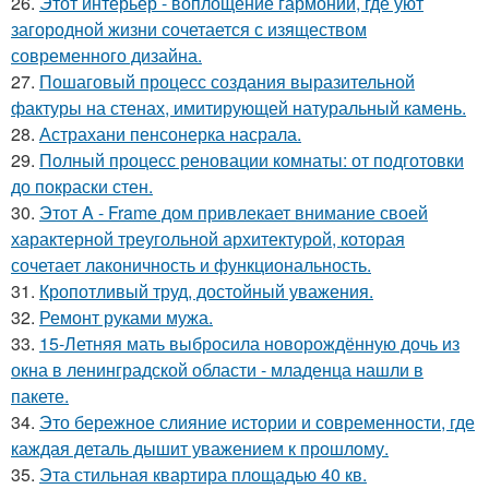
26.
Этот интерьер - воплощение гармонии, где уют
загородной жизни сочетается с изяществом
современного дизайна.
27.
Пошаговый процесс создания выразительной
фактуры на стенах, имитирующей натуральный камень.
28.
Астрахани пенсонерка насрала.
29.
Полный процесс реновации комнаты: от подготовки
до покраски стен.
30.
Этот A - Frame дом привлекает внимание своей
характерной треугольной архитектурой, которая
сочетает лаконичность и функциональность.
31.
Кропотливый труд, достойный уважения.
32.
Ремонт руками мужа.
33.
15-Летняя мать выбросила новорождённую дочь из
окна в ленинградской области - младенца нашли в
пакете.
34.
Это бережное слияние истории и современности, где
каждая деталь дышит уважением к прошлому.
35.
Эта стильная квартира площадью 40 кв.