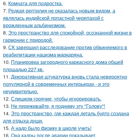
6.
Комната для подростка.
7.
Редкая рептилия не оказалась новым видом, а
являлась индийской лопастной черепахой с
врожденным альбинизмом.
8.
Это пространство для спокойной, осознанной жизни в
гармонии с природой.
9.
СК завершил расследование против обвиняемого в
реабилитации нацизма маркаряна.
10.
Планировка загородного каркасного дома общей
площадью 227 кв.
11.
Декоративная штукатурка вновь стала невероятно
популярной в современных интерьерах - и это
неудивительно.
12.
Слишком горячие, чтобы игнорировать.
13.
Не переживайте, я подниму эту "Голову"!
14.
Это пространство, где каждая деталь будто создана
для отдыха души.
15.
А надо было физику в школе учить!
16.
Она кадры после аварии показывает.