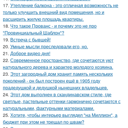
17.
Утепление балкона - это отличная возможность не
только улучшить внешний вид помещения, но и
расширить жилую площадь квартиры.
18.
Что такое Прованс - и почему это не про
"Провинциальный Шаблон"?
19.
Встреча с бывшей!
20.
Умные мысли преследовали его, но.
21.
Доброе видео дня!
22.
Современное пространство, где сочетаются уют
натурального дерева и характер молодого хозяина.
23.
Этот загородный дом хранит память нескольких
поколений - он был построен ещё в 1905 году
прадедушкой и дедушкой нынешних владельцев.
24.
Этот дом выполнен в скандинавском стиле, где
светлые, пастельные оттенки гармонично сочетаются с
натуральными, фактурными материалами.
25.
Хотите, чтобы интерьер выглядел "на Миллион", а
бюджет при этом не трещал по швам?