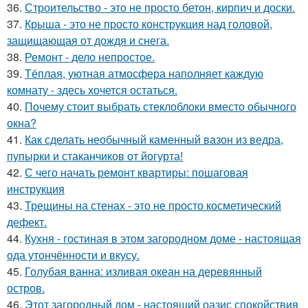
36.
Строительство - это не просто бетон, кирпич и доски.
37.
Крыша - это не просто конструкция над головой,
защищающая от дождя и снега.
38.
Ремонт - дело непростое.
39.
Тёплая, уютная атмосфера наполняет каждую
комнату - здесь хочется остаться.
40.
Почему стоит выбрать стеклоблоки вместо обычного
окна?
41.
Как сделать необычный каменный вазон из ведра,
пупырки и стаканчиков от йогурта!
42.
С чего начать ремонт квартиры: пошаговая
инструкция
43.
Трещины на стенах - это не просто косметический
дефект.
44.
Кухня - гостиная в этом загородном доме - настоящая
ода утончённости и вкусу.
45.
Голубая ванна: изливая океан на деревянный
остров.
46.
Этот загородный дом - настоящий оазис спокойствия