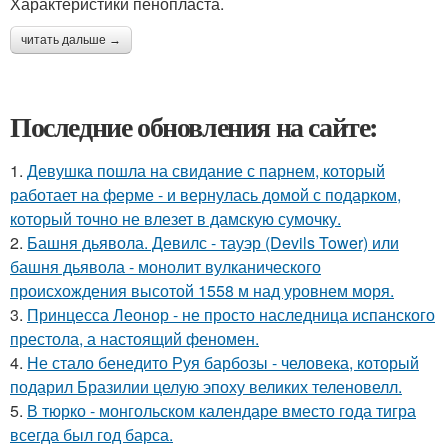
Характеристики пенопласта.
читать дальше →
Последние обновления на сайте:
1.
Девушка пошла на свидание с парнем, который
работает на ферме - и вернулась домой с подарком,
который точно не влезет в дамскую сумочку.
2.
Башня дьявола. Девилс - тауэр (Devils Tower) или
башня дьявола - монолит вулканического
происхождения высотой 1558 м над уровнем моря.
3.
Принцесса Леонор - не просто наследница испанского
престола, а настоящий феномен.
4.
Не стало бенедито Руя барбозы - человека, который
подарил Бразилии целую эпоху великих теленовелл.
5.
В тюрко - монгольском календаре вместо года тигра
всегда был год барса.