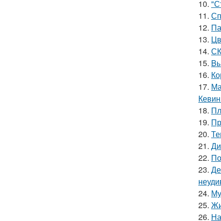
10.
"С
11.
Сп
12.
Па
13.
Цв
14.
СК
15.
Bы
16.
Ко
17.
Ма
Кевин
18.
Пл
19.
Пр
20.
Те
21.
Ди
22.
По
23.
Де
неуди
24.
Му
25.
Жи
26.
На