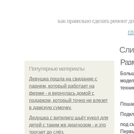
как правильно сделать ремонт до
г
Сли
Раз
Популярные материалы
Больш
Девушка пошла на свидание с
модел
парнем, который работает на
техни
ферме - и вернулась домой с
подарком, который точно не влезет
Пошаг
в дамскую сумочку.
Подкл
Дедушка с витилиго шьёт кукол для
под с
детей с таким же диагнозом - и это
Первы
трогает до слёз.