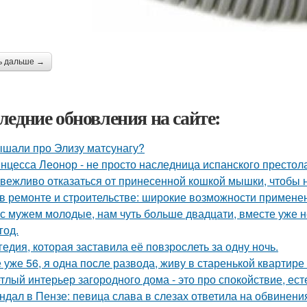
ь дальше →
ледние обновления на сайте:
шали про Элизу матсунагу?
нцесса Леонор - не просто наследница испанского престол
 вежливо отказаться от принесенной кошкой мышки, чтобы н
в ремонте и строительстве: широкие возможности примене
с мужем молодые, нам чуть больше двадцати, вместе уже не
год.
гедия, которая заставила её повзрослеть за одну ночь.
 уже 56, я одна после развода, живу в старенькой квартире 
тлый интерьер загородного дома - это про спокойствие, ес
ндал в Пензе: певица слава в слезах ответила на обвинени