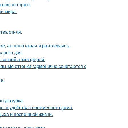
 свою историю.
ой мира.
тва стиля.
е, активно играя и развлекаясь.
удного дня.
казочной атмосферой.
ельные оттенки гармонично сочетаются с
а.
тукатурка.
ны и удобства современного дома.
дыха и неспешной жизни.
льными материалами.