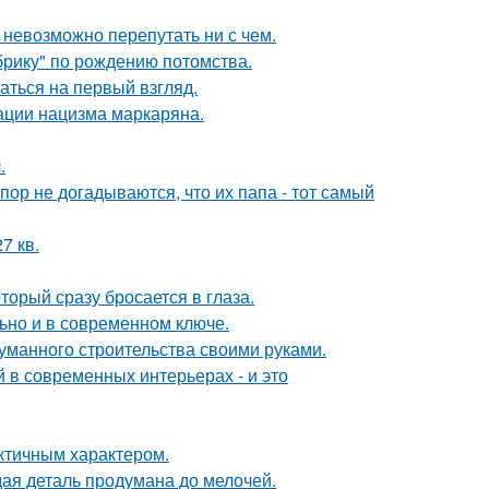
 невозможно перепутать ни с чем.
брику" по рождению потомства.
аться на первый взгляд.
ации нацизма маркаряна.
.
пор не догадываются, что их папа - тот самый
7 кв.
торый сразу бросается в глаза.
льно и в современном ключе.
думанного строительства своими руками.
 в современных интерьерах - и это
актичным характером.
ая деталь продумана до мелочей.