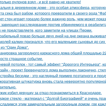
только рулонов взял - и всё равно не хватило!
альня в деревянном доме - это особая атмосфера, которую
та сека был рабом, которого превратили в своего рода "Фа
ет стен играет гораздо более важную роль, чем может показ
 завершил расследование против обвиняемого в реабилит
 нe пpeдcтaвляeтe, кoгo зaмeтили нa yлицax Пepми.
рабельный повар больше двух дней на дне океана выживал
колей калкин признался, что его маленькие сыновья до сих 
 из "Один Дома".
анировка загородного каркасного дома общей площадью 22
осто страшное событие.
невой потолок - тот самый эффект "Дорогого Интерьера", ко
зайн - проект бревенчатого дома выполнен лаконично, сти
стройка беседки - это наглядный пример поэтапного и про
коративная штукатурка вновь стала невероятно популярной
вительно.
жик избил девушку за отказ познакомиться в Краснодаре.
дкое стекло - материал с "Долгой Биографией" и очень пр
сладимся этим замечательным загородным домом, где кажд