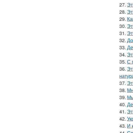
27.
Эт
28.
Эт
29.
Ка
30.
Эт
31.
Эт
32.
До
33.
Де
34.
Эт
35.
С 
36.
Эт
натур
37.
Эт
38.
Мн
39.
Мы
40.
Де
41.
Эт
42.
Ую
43.
И 
44.
Со