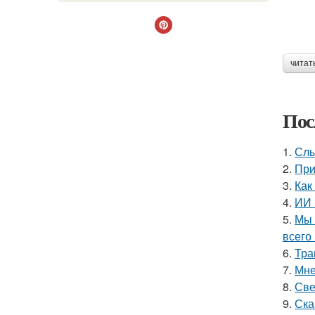
читат
Пос
1.
Слы
2.
При
3.
Как
4.
ИИ 
5.
Мы 
всего 
6.
Тра
7.
Мне
8.
Све
9.
Ска