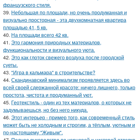
французского стиля.
39.
Небольшая по площади, но очень продуманная и
визуально просторная - эта двухкомнатная квартира
площадью 41, 5 кв.
40.
На площади всего 42 кв.
41.
Это гармония природных материалов,
функциональности и визуального уюта.
42.
Это как глоток свежего воздуха после городской
суеты.
43.
"Игра в кальмара" в строительстве?
44.
Скандинавский минимализм проявляется здесь во
всей своей сдержанной красоте: ничего лишнего, только
простота, чистота и продуманный уют.
45.
Геотекстиль - один из тех материалов, о которых не
задумываешься, но без него никуда.
46.
Этот интерьер - пример того, как современный стиль
может быть не холодным и строгим, а тёплым, уютным и
по-настоящему "Живым".
47.
Полное руководство по черновой и чистовой отделке