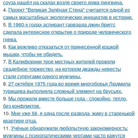
соуза нашёл на скалах возле своего дома пингвина.
4.
Проект "Великая Зелёная Стена" считается одной из
самых масштабных экологических инициатив в истории.
5.
В 1960-х годах аспирант гарварда джин бриггс
сделала интересное открытие о природе человеческого
гнева.
6.
Как вежливо отказаться от принесенной кошкой
мышки, чтобы не обидеть.
7.
В Калифорнии трое местных жителей провели
свадебное торжество, на котором дважды невесты
стали супругами одного мужчины.
8.
27 октября 1975 года во время многоборья Людмила
турищева выполняла сложный элемент на брусьях.
9.
Мы прожили вместе больше года - спокойно, тепло,
без конфликтов.
10.
Мне уже 56, я одна после развода, живу в старенькой
квартире отца.
11.
Учёные обнаружили любопытную закономерность:
мужчины с психопатическими чертами часто кажутся