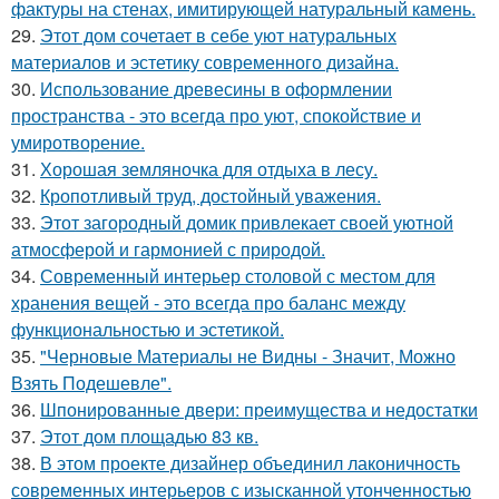
фактуры на стенах, имитирующей натуральный камень.
29.
Этот дом сочетает в себе уют натуральных
материалов и эстетику современного дизайна.
30.
Использование древесины в оформлении
пространства - это всегда про уют, спокойствие и
умиротворение.
31.
Хорошая земляночка для отдыха в лесу.
32.
Кропотливый труд, достойный уважения.
33.
Этот загородный домик привлекает своей уютной
атмосферой и гармонией с природой.
34.
Современный интерьер столовой с местом для
хранения вещей - это всегда про баланс между
функциональностью и эстетикой.
35.
"Черновые Материалы не Видны - Значит, Можно
Взять Подешевле".
36.
Шпонированные двери: преимущества и недостатки
37.
Этот дом площадью 83 кв.
38.
В этом проекте дизайнер объединил лаконичность
современных интерьеров с изысканной утонченностью