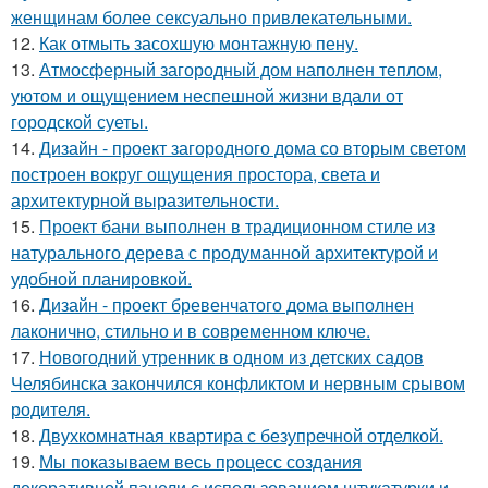
женщинам более сексуально привлекательными.
12.
Как отмыть засохшую монтажную пену.
13.
Атмосферный загородный дом наполнен теплом,
уютом и ощущением неспешной жизни вдали от
городской суеты.
14.
Дизайн - проект загородного дома со вторым светом
построен вокруг ощущения простора, света и
архитектурной выразительности.
15.
Проект бани выполнен в традиционном стиле из
натурального дерева с продуманной архитектурой и
удобной планировкой.
16.
Дизайн - проект бревенчатого дома выполнен
лаконично, стильно и в современном ключе.
17.
Новогодний утренник в одном из детских садов
Челябинска закончился конфликтом и нервным срывом
родителя.
18.
Двухкомнатная квартира с безупречной отделкой.
19.
Мы показываем весь процесс создания
декоративной панели с использованием штукатурки и