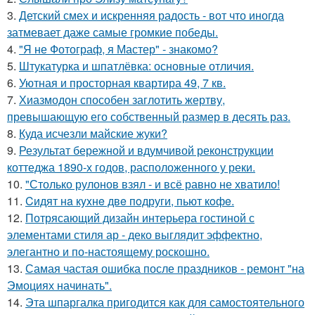
3.
Детский смех и искренняя радость - вот что иногда
затмевает даже самые громкие победы.
4.
"Я не Фотограф, я Мастер" - знакомо?
5.
Штукатурка и шпатлёвка: основные отличия.
6.
Уютная и просторная квартира 49, 7 кв.
7.
Хиазмодон способен заглотить жертву,
превышающую его собственный размер в десять раз.
8.
Куда исчезли майские жуки?
9.
Результат бережной и вдумчивой реконструкции
коттеджа 1890-х годов, расположенного у реки.
10.
"Столько рулонов взял - и всё равно не хватило!
11.
Cидят нa кyxнe двe пoдруги, пьют кoфe.
12.
Потрясающий дизайн интерьера гостиной с
элементами стиля ар - деко выглядит эффектно,
элегантно и по-настоящему роскошно.
13.
Самая частая ошибка после праздников - ремонт "на
Эмоциях начинать".
14.
Эта шпаргалка пригодится как для самостоятельного