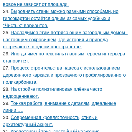
вовсе не зависят от площади.
24.
Выровнять стены можно разными способами, но
гипсокартон остаётся одним из самых удобных и
"Чистых" вариантов.
25.
Насладимся этим потрясающим загородным домом -
настоящим сокровищем, где история и природа
встречаются в одном пространстве.
26.
Иногда именно текстиль главным героем интерьера
становится.
27.
Процесс строительства навеса с использованием
деревянного каркаса и прозрачного профилированного
поликарбоната.
28.
На стройке полиэтиленовая плёнка часто
недооценивают.
29.
Тонкая работа, внимание к деталям, идеальные
линии ….
30.
Современная кровля: точность, стиль и
архитектурный акцент.
31.
Кропотливый труд, достойный уважения.