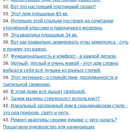
32.
Вот это настоящий плотницкий талант!
33.
Этот дом площадью 83 кв.
34.
Интерьер этой спальни построен на сочетании
утончённой классики и лаконичного модерна.
35.
Эта квартира площадью 34 кв.
36.
Вот как правильно армировать углы армопояса - суть
и почему это важно.
37.
Функциональность и комфорт - в каждой детали.
38.
Уютный, тёплый и очень живой - этот дом словно
вобрал в себя всё лучшее из разных стилей:
39.
Этот интерьер - о спокойствии, продуманности и
тактильной гармонии.
40.
В этом доме всё дышит свободой.
41.
Зачем маляры стеклохолст используют?
42.
Идеальный загородный дом в скандинавском стиле -
это ода природе, свету и уюту.
43.
Ремонт квартиры своими руками: с чего начать?
Пошаговое руководство для начинающих