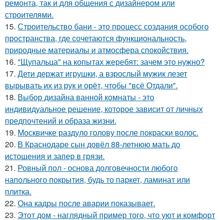
ремонта, так и для общения с дизайнером или
строителями.
15.
Строительство бани - это процесс создания особого
пространства, где сочетаются функциональность,
природные материалы и атмосфера спокойствия.
16.
"Щупальца" на копытах жеребят: зачем это нужно?
17.
Дети держат игрушки, а взрослый мужик лезет
вырывать их из рук и орёт, чтобы "всё Отдали".
18.
Выбор дизайна ванной комнаты - это
индивидуальное решение, которое зависит от личных
предпочтений и образа жизни.
19.
Москвичке раздуло голову после покраски волос.
20.
В Краснодаре сын довёл 88-летнюю мать до
истощения и запер в грязи.
21.
Ровный пол - основа долговечности любого
напольного покрытия, будь то паркет, ламинат или
плитка.
22.
Она кадры после аварии показывает.
23.
Этот дом - наглядный пример того, что уют и комфорт