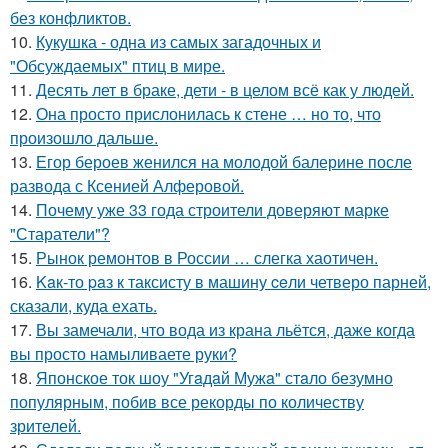
без конфликтов.
10.
Кукушка - одна из самых загадочных и
"Обсуждаемых" птиц в мире.
11.
Десять лет в браке, дети - в целом всё как у людей.
12.
Она просто прислонилась к стене … но то, что
произошло дальше.
13.
Егор бероев женился на молодой балерине после
развода с Ксенией Алферовой.
14.
Почему уже 33 года строители доверяют марке
"Старатели"?
15.
Рынок ремонтов в России … слегка хаотичен.
16.
Kaк-то paз к таксисту в машину ceли четверо парней,
сказали, куда ехать.
17.
Вы замечали, что вода из крана льётся, даже когда
вы просто намыливаете руки?
18.
Японское ток шоу "Угaдaй Мужa" стaло безумно
популярным, побив все рекорды по количеству
зрителей.