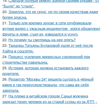
19.
Сделали полный ремонт ванной своими руками - от
"Было" до "стало".
20.
Зорилла: это не скунс, но по своим качествам даже
более опасна.
21.
Только для крепких духом: в сети опубликовали
жуткие видео с ужасным инцидентом - корги обнаружил
фрукты в доме, съел их, измазался и уснул.
22.
Ну почему ты смотришь на нее опять?
23.
Танцоры Татьяны Булановой ушли от неё после
Хайпа в соцсетях.
24.
Процесс усиления древесных соединений при
строительстве павильона.
25.
История, которая должна остановить каждого
родителя.
26.
Редактор "Москвы 24" решила сыграть в чёрный
юмор и так переусердствовала, что сама же себя
закопала.
27.
На пляже в китайском городе Санья мужчина
зарезал троих человек из-за старой ссоры из-за ДТП, -