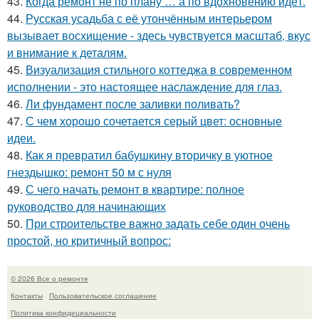
43.
Когда ремонт не по плану … а по вдохновению идёт.
44.
Русская усадьба с её утончённым интерьером
вызывает восхищение - здесь чувствуется масштаб, вкус
и внимание к деталям.
45.
Визуализация стильного коттеджа в современном
исполнении - это настоящее наслаждение для глаз.
46.
Ли фундамент после заливки поливать?
47.
С чем хорошо сочетается серый цвет: основные
идеи.
48.
Как я превратил бабушкину вторичку в уютное
гнездышко: ремонт 50 м с нуля
49.
С чего начать ремонт в квартире: полное
руководство для начинающих
50.
При строительстве важно задать себе один очень
простой, но критичный вопрос:
© 2026 Все о ремонте
Контакты
Пользовательское соглашение
Политика конфидециальности