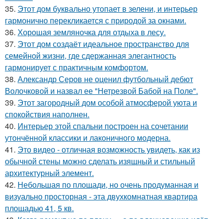
35.
Этот дом буквально утопает в зелени, и интерьер
гармонично перекликается с природой за окнами.
36.
Хорошая земляночка для отдыха в лесу.
37.
Этот дом создаёт идеальное пространство для
семейной жизни, где сдержанная элегантность
гармонирует с практичным комфортом.
38.
Александр Серов не оценил футбольный дебют
Волочковой и назвал ее "Нетрезвой Бабой на Поле".
39.
Этот загородный дом особой атмосферой уюта и
спокойствия наполнен.
40.
Интерьер этой спальни построен на сочетании
утончённой классики и лаконичного модерна.
41.
Это видео - отличная возможность увидеть, как из
обычной стены можно сделать изящный и стильный
архитектурный элемент.
42.
Небольшая по площади, но очень продуманная и
визуально просторная - эта двухкомнатная квартира
площадью 41, 5 кв.