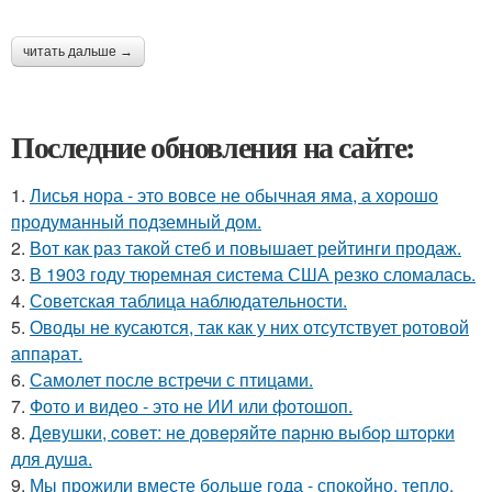
читать дальше →
Последние обновления на сайте:
1.
Лисья нора - это вовсе не обычная яма, а хорошо
продуманный подземный дом.
2.
Вот как раз такой стеб и повышает рейтинги продаж.
3.
В 1903 году тюремная система США резко сломалась.
4.
Советская таблица наблюдательности.
5.
Оводы не кусаются, так как у них отсутствует ротовой
аппарат.
6.
Самолет после встречи с птицами.
7.
Фото и видео - это не ИИ или фотошоп.
8.
Дeвушки, coвeт: нe дoвepяйтe пapню выбop штopки
для душa.
9.
Мы прожили вместе больше года - спокойно, тепло,