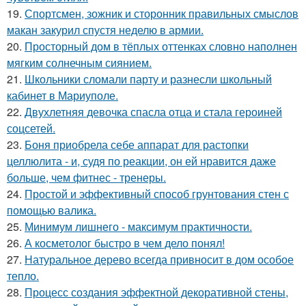
19.
Спортсмен, зожник и сторонник правильных смыслов
макан закурил спустя неделю в армии.
20.
Просторный дом в тёплых оттенках словно наполнен
мягким солнечным сиянием.
21.
Школьники сломали парту и разнесли школьный
кабинет в Мариуполе.
22.
Двухлетняя девочка спасла отца и стала героиней
соцсетей.
23.
Боня приобрела себе аппарат для растопки
целлюлита - и, судя по реакции, он ей нравится даже
больше, чем фитнес - тренеры.
24.
Простой и эффективный способ грунтования стен с
помощью валика.
25.
Минимум лишнего - максимум практичности.
26.
А косметолог быстро в чем дело понял!
27.
Натуральное дерево всегда привносит в дом особое
тепло.
28.
Процесс создания эффектной декоративной стены,