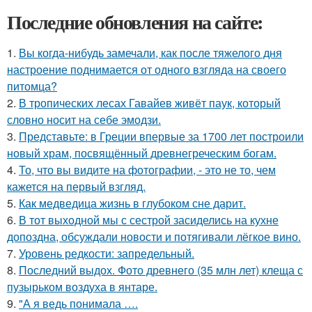
Последние обновления на сайте:
1.
Вы когда-нибудь замечали, как после тяжелого дня
настроение поднимается от одного взгляда на своего
питомца?
2.
В тропических лесах Гавайев живёт паук, который
словно носит на себе эмодзи.
3.
Представьте: в Греции впервые за 1700 лет построили
новый храм, посвящённый древнегреческим богам.
4.
То, что вы видите на фотографии, - это не то, чем
кажется на первый взгляд.
5.
Как медведица жизнь в глубоком сне дарит.
6.
В тот выходной мы с сестрой засиделись на кухне
допоздна, обсуждали новости и потягивали лёгкое вино.
7.
Уровень редкости: запредельный.
8.
Последний выдох. Фото древнего (35 млн лет) клеща с
пузырьком воздуха в янтаре.
9.
"А я ведь понимала ….