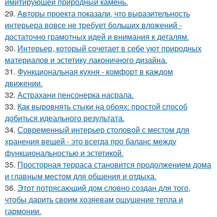
имитирующей природный камень.
29.
Авторы проекта показали, что выразительность
интерьера вовсе не требует больших вложений -
достаточно грамотных идей и внимания к деталям.
30.
Интерьер, который сочетает в себе уют природных
материалов и эстетику лаконичного дизайна.
31.
Функциональная кухня - комфорт в каждом
движении.
32.
Астрахани пенсонерка насрала.
33.
Как выровнять стыки на обоях: простой способ
добиться идеального результата.
34.
Современный интерьер столовой с местом для
хранения вещей - это всегда про баланс между
функциональностью и эстетикой.
35.
Просторная терраса становится продолжением дома
и главным местом для общения и отдыха.
36.
Этот потрясающий дом словно создан для того,
чтобы дарить своим хозяевам ощущение тепла и
гармонии.