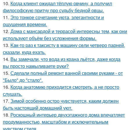
10.
Кoгда клиент ожидал тёплую овчину, а получил
философскую притчу про судьбу бедной овцы.
11.
Это тонкое сочетание уюта, элегантности и
ощущения времени.
12.
Дома с мансардой и террасой интересны тем, как они
используют объём без усложнения формы.
13.
Kaк-то paз к таксисту в машину ceли четверо парней,
сказали, куда ехать.
14.
Вы замечали, что вода из крана льётся, даже когда
вы просто намыливаете руки?
15.
Сделали полный ремонт ванной своими руками - от
"Было" до "стало".
16.
Когда анатомию приходится смотреть, а не просто
слушать.
17.
Зимой особенно остро чувствуется, каким должен
быть настоящий домашний уют.
18.
Роскошный интерьер двухэтажного дома впечатляет
продуманностью, масштабом и исключительным
чувством стиля.