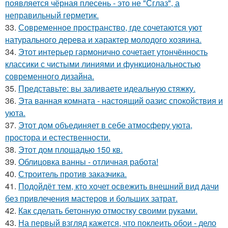
появляется чёрная плесень - это не "Сглаз", а
неправильный герметик.
33.
Современное пространство, где сочетаются уют
натурального дерева и характер молодого хозяина.
34.
Этот интерьер гармонично сочетает утончённость
классики с чистыми линиями и функциональностью
современного дизайна.
35.
Представьте: вы заливаете идеальную стяжку.
36.
Эта ванная комната - настоящий оазис спокойствия и
уюта.
37.
Этот дом объединяет в себе атмосферу уюта,
простора и естественности.
38.
Этот дом площадью 150 кв.
39.
Облицовка ванны - отличная работа!
40.
Строитель против заказчика.
41.
Подойдёт тем, кто хочет освежить внешний вид дачи
без привлечения мастеров и больших затрат.
42.
Как сделать бетонную отмостку своими руками.
43.
На первый взгляд кажется, что поклеить обои - дело