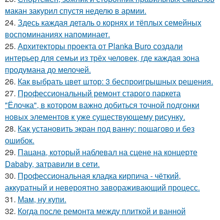
макан закурил спустя неделю в армии.
24.
Здесь каждая деталь о корнях и тёплых семейных
воспоминаниях напоминает.
25.
Архитекторы проекта от Planka Buro создали
интерьер для семьи из трёх человек, где каждая зона
продумана до мелочей.
26.
Как выбрать цвет штор: 3 беспроигрышных решения.
27.
Профессиональный ремонт старого паркета
"Ёлочка", в котором важно добиться точной подгонки
новых элементов к уже существующему рисунку.
28.
Как установить экран под ванну: пошагово и без
ошибок.
29.
Пацана, который наблевал на сцене на концерте
Dababy, затравили в сети.
30.
Профессиональная кладка кирпича - чёткий,
аккуратный и невероятно завораживающий процесс.
31.
Мам, ну купи.
32.
Когда после ремонта между плиткой и ванной