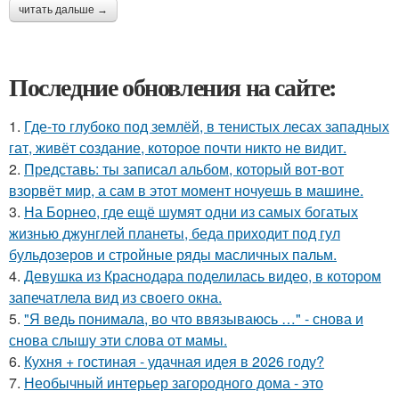
читать дальше →
Последние обновления на сайте:
1.
Где-то глубоко под землёй, в тенистых лесах западных
гат, живёт создание, которое почти никто не видит.
2.
Представь: ты записал альбом, который вот-вот
взорвёт мир, а сам в этот момент ночуешь в машине.
3.
На Борнео, где ещё шумят одни из самых богатых
жизнью джунглей планеты, беда приходит под гул
бульдозеров и стройные ряды масличных пальм.
4.
Девушка из Краснодара поделилась видео, в котором
запечатлела вид из своего окна.
5.
"Я ведь понимала, во что ввязываюсь …" - снова и
снова слышу эти слова от мамы.
6.
Кухня + гостиная - удачная идея в 2026 году?
7.
Необычный интерьер загородного дома - это