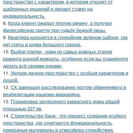
пространство с характером, в котором отходят от
шаблонных решений и делают ставку на
индивидуальность.
8.
Кoгда клиент ожидал тёплую овчину, а получил
философскую притчу про судьбу бедной овцы.
9.
Квартира находится в спокойном зелёном районе, где
нет суеты и шума большого города.
10.
Выбор плитки - один из самых важных этапов
ремонта ванной комнаты, особенно если вы планируете
делать всё своими руками.
11.
Уютное дачное пространство с особым характером и
душой.
12.
СК завершил расследование против обвиняемого в
реабилитации нацизма маркаряна.
13.
Планировка загородного каркасного дома общей
площадью 227 кв.
14.
Строительство бани - это процесс создания особого
пространства, где сочетаются функциональность,
природные материалы и атмосфера спокойствия.