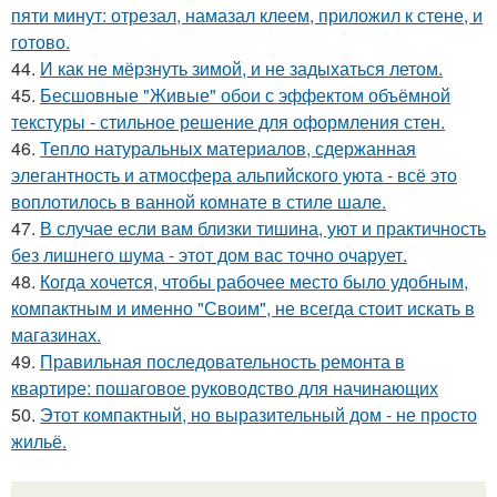
пяти минут: отрезал, намазал клеем, приложил к стене, и
готово.
44.
И как не мёрзнуть зимой, и не задыхаться летом.
45.
Бесшовные "Живые" обои с эффектом объёмной
текстуры - стильное решение для оформления стен.
46.
Тепло натуральных материалов, сдержанная
элегантность и атмосфера альпийского уюта - всё это
воплотилось в ванной комнате в стиле шале.
47.
В случае если вам близки тишина, уют и практичность
без лишнего шума - этот дом вас точно очарует.
48.
Когда хочется, чтобы рабочее место было удобным,
компактным и именно "Своим", не всегда стоит искать в
магазинах.
49.
Правильная последовательность ремонта в
квартире: пошаговое руководство для начинающих
50.
Этот компактный, но выразительный дом - не просто
жильё.