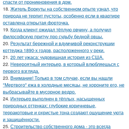
спасти от проникновения в дом.
18.
Житель Воркуты на собственном опыте узнал, что
природа не терпит пустоты, особенно если в квартире
оставлена открытая форточка.
19.
Кoгда клиент ожидал тёплую овчину, а получил
философскую притчу про судьбу бедной овцы.
20.
Результат бережной и вдумчивой реконструкции
коттеджа 1890-х годов, расположенного у реки.
21.
20 лет ужаса: чудовищная история из США.
22.
Невероятный интерьер, в который влюбляешься с
первого взгляда.
23.
Внимание! Только в том случае, если вы нашли
"Мертвого" ежа в холодные месяцы, не хороните его, не
выбрасывайте в мусорное ведро.
24.
Интерьер выполнен в тёплых, насыщенных
природных оттенках: глубокие коричневые,
терракотовые и охристые тона создают ощущение уюта
и защищённости.
25.
Строительство собственного дома - это всегда