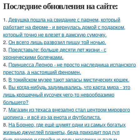
Последние обновления на сайте:
1.
Девушка пошла на свидание с парнем, который
работает на ферме - и вернулась домой с подарком,
который точно не влезет в дамскую сумочку.
2.
Он всего лишь развозил пиццу той ночью.
3.
Представьте: больше десяти лет жизни - с
хроническими болячками.
4.
Принцесса Леонор - не просто наследница испанского
престола, а настоящий феномен.
5.
В токийском музее тают запасы мистических кошек.
6.
Вы когда-нибудь задумывались, что карта мира - это
лишь крошечный кусочек чего-то невообразимо
большего?
7.
Магазин из техаса внезапно стал центром мирового
шопинга - и всё из-за енота и футболиста.
8.
На Борнео, где ещё шумят одни из самых богатых
жизнью джунглей планеты, беда приходит под гул
бульдозеров и стройные ряды масличных пальм.