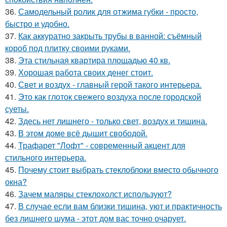
36.
Самодельный ролик для отжима губки - просто,
быстро и удобно.
37.
Как аккуратно закрыть трубы в ванной: съёмный
короб под плитку своими руками.
38.
Эта стильная квартира площадью 40 кв.
39.
Хорошая работа своих денег стоит.
40.
Свет и воздух - главный герой такого интерьера.
41.
Это как глоток свежего воздуха после городской
суеты.
42.
Здесь нет лишнего - только свет, воздух и тишина.
43.
В этом доме всё дышит свободой.
44.
Трафарет "Лофт" - современный акцент для
стильного интерьера.
45.
Почему стоит выбрать стеклоблоки вместо обычного
окна?
46.
Зачем маляры стеклохолст используют?
47.
В случае если вам близки тишина, уют и практичность
без лишнего шума - этот дом вас точно очарует.