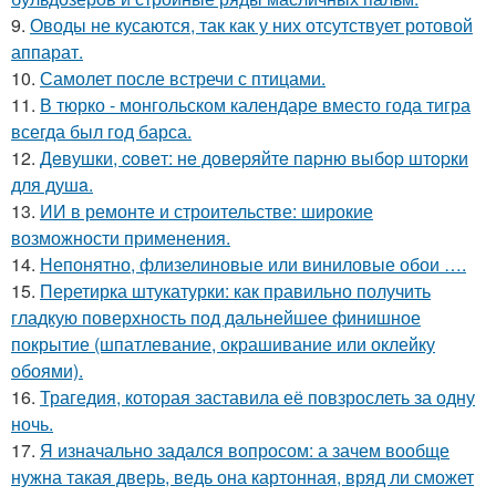
9.
Оводы не кусаются, так как у них отсутствует ротовой
аппарат.
10.
Самолет после встречи с птицами.
11.
В тюрко - монгольском календаре вместо года тигра
всегда был год барса.
12.
Дeвушки, coвeт: нe дoвepяйтe пapню выбop штopки
для душa.
13.
ИИ в ремонте и строительстве: широкие
возможности применения.
14.
Непонятно, флизелиновые или виниловые обои ….
15.
Перетирка штукатурки: как правильно получить
гладкую поверхность под дальнейшее финишное
покрытие (шпатлевание, окрашивание или оклейку
обоями).
16.
Трагедия, которая заставила её повзрослеть за одну
ночь.
17.
Я изначально задался вопросом: а зачем вообще
нужна такая дверь, ведь она картонная, вряд ли сможет