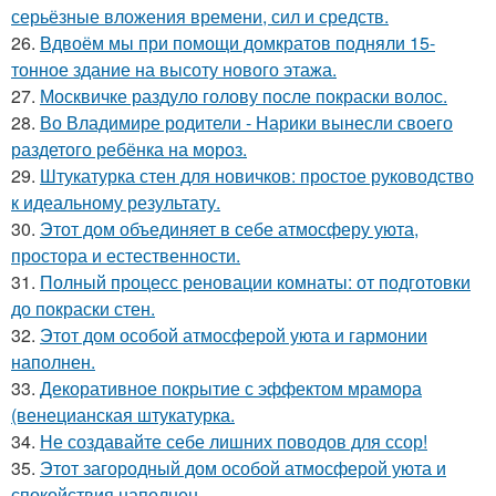
серьёзные вложения времени, сил и средств.
26.
Вдвоём мы при помощи домкратов подняли 15-
тонное здание на высоту нового этажа.
27.
Москвичке раздуло голову после покраски волос.
28.
Во Владимире родители - Нарики вынесли своего
раздетого ребёнка на мороз.
29.
Штукатурка стен для новичков: простое руководство
к идеальному результату.
30.
Этот дом объединяет в себе атмосферу уюта,
простора и естественности.
31.
Полный процесс реновации комнаты: от подготовки
до покраски стен.
32.
Этот дом особой атмосферой уюта и гармонии
наполнен.
33.
Декоративное покрытие с эффектом мрамора
(венецианская штукатурка.
34.
Не создавайте себе лишних поводов для ссор!
35.
Этот загородный дом особой атмосферой уюта и
спокойствия наполнен.