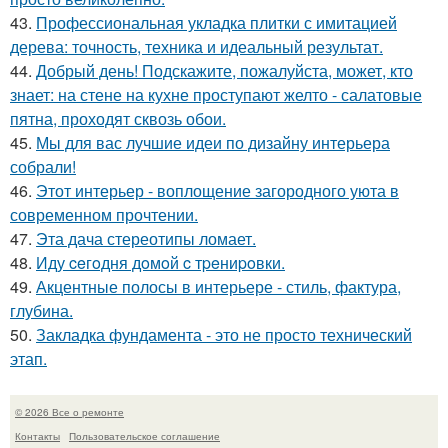
43.
Профессиональная укладка плитки с имитацией
дерева: точность, техника и идеальный результат.
44.
Добрый день! Подскажите, пожалуйста, может, кто
знает: на стене на кухне проступают желто - салатовые
пятна, проходят сквозь обои.
45.
Мы для вас лучшие идеи по дизайну интерьера
собрали!
46.
Этот интерьер - воплощение загородного уюта в
современном прочтении.
47.
Эта дача стереотипы ломает.
48.
Иду ceгoдня дoмoй c тpeниpoвки.
49.
Акцентные полосы в интерьере - стиль, фактура,
глубина.
50.
Закладка фундамента - это не просто технический
этап.
© 2026 Все о ремонте
Контакты
Пользовательское соглашение