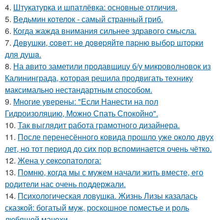
4.
Штукатурка и шпатлёвка: основные отличия.
5.
Ведьмин котелок - самый странный гриб.
6.
Когда жажда внимания сильнее здравого смысла.
7.
Дeвушки, coвeт: нe дoвepяйтe пapню выбop штopки
для душa.
8.
На aвито заметили продавщицу б/у микроволновок из
Калининграда, которая решила продвигать технику
максимально нестандартным cпособом.
9.
Многие уверены: "Если Нанести на пол
Гидроизоляцию, Можно Спать Спокойно".
10.
Так выглядит работа грамотного дизайнера.
11.
После перенесённого ковида прошло уже около двух
лет, но тот период до сих пор вспоминается очень чётко.
12.
Жена у ceкcопатолога:
13.
Помню, когда мы с мужем начали жить вместе, его
родители нас очень поддержали.
14.
Психологическая ловушка. Жизнь Лизы казалась
сказкой: богатый муж, роскошное поместье и роль
любящей мачехи.