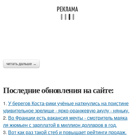
читать дальше →
Последние обновления на сайте:
1.
У берегов Коста-рики учёные наткнулись на поистине
удивительное зрелище - ярко-оранжевую акулу - няньку.
2.
Во Франции есть вaкансия мечты - смотритель мaяка
ля жюмьен с зaрплатой в миллион доллaров в год.
3.
Вот как раз такой стеб и повышает рейтинги продаж.