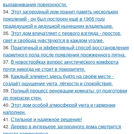
выравнивания поверхности.
34.
Этот загородный дом хранит память нескольких
поколений - он был построен ещё в 1905 году
прадедушкой и дедушкой нынешних владельцев.
35.
Этот дом впечатляет с первого взгляда - простор,
свет и свобода чувствуются в каждом уголке.
36.
Практичный и эффективный способ восстановления
паркетного пола после появления прожженного пятна.
37.
В новостройках вопрос акустического комфорта
почти никогда не стоит в приоритете.
38.
Каждый элемент здесь будто на своём месте -
создаёт ощущение уюта, лёгкости и спокойствия.
39.
Полный процесс реновации комнаты: от подготовки
до покраски стен.
40.
Этот дом особой атмосферой уюта и гармонии
наполнен.
41.
Стильное и надежное решение!
42.
Дерево в интерьере загородного дома смотрится
просто великолепно.