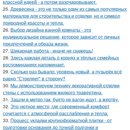
классной идеей - а потом разочаровывают.
25.
Древесина - это не только один из самых популярных
материалов для строительства и отделки, но и символ
природной красоты и тепла.
26.
Выбор дизайна ванной комнаты - это
индивидуальное решение, которое зависит от личных
предпочтений и образа жизни.
27.
Шикарная работа - иначе не скажешь!
28.
Здесь каждая деталь о корнях и тёплых семейных
воспоминаниях напоминает.
29.
Сколько раз бывало: уровень новый, а пузырёк всё
равно "Стреляет" в сторону?
30.
Мы демонстрируем технику декоративной отделки
стены с использованием жидкого травертина.
31.
Зашли в метро так, будто не вагон ищут, а жертву.
32.
Это уютное место, где современный комфорт
сочетается с атмосферой расслабления и тепла.
33.
Процесс укладки крупноформатной плитки - от
подготовки основания до точной подгонки и