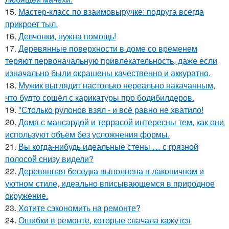
15.
Мастер-класс по взаимовыручке: подруга всегда
прикроет тыл.
16.
Девчонки, нужна помощь!
17.
Деревянные поверхности в доме со временем
теряют первоначальную привлекательность, даже если
изначально были окрашены качественно и аккуратно.
18.
Мужик выглядит настолько нереально накачанным,
что будто сошёл с карикатуры про бодибилдеров.
19.
"Столько рулонов взял - и всё равно не хватило!
20.
Дома с мансардой и террасой интересны тем, как они
используют объём без усложнения формы.
21.
Вы когда-нибудь идеальные стены … с грязной
полосой снизу видели?
22.
Деревянная беседка выполнена в лаконичном и
уютном стиле, идеально вписывающемся в природное
окружение.
23.
Хотите сэкономить на ремонте?
24.
Ошибки в ремонте, которые сначала кажутся