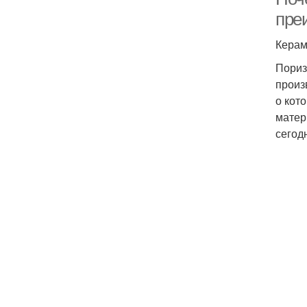
пре
Керам
Пориз
произ
о кот
матер
сегод