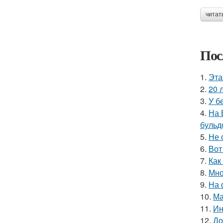
читат
Пос
1.
Эта
2.
20 
3.
У б
4.
На 
бульд
5.
Не 
6.
Вот
7.
Как
8.
Мно
9.
На 
10.
Ма
11.
Ин
12.
До