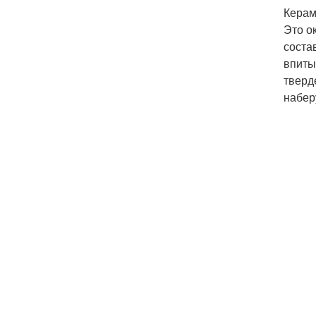
Керам
Это о
соста
впиты
тверд
набер