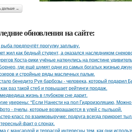
ь дальше →
ледние обновления на сайте:
 рыба предпочтёт прогулку заплыву.
лет жил как бедный студент, а оказался наследником снеков
ерегов Коста-рики учёные наткнулись на поистине удивитель
Борнео, где ещё шумят одни из самых богатых жизнью джунг
озеров и стройные ряды масличных пальм.
стало бенедито Руя барбозы - человека, который подарил Б
 как раз такой стеб и повышает рейтинги продаж.
 медведица жизнь в глубоком сне дарит.
гие уверены: "Если Нанести на пол Гидроизоляцию, Можно
фото - пчелы, которые возвращаются в улей с пыльцой.
стер-класс по взаимовыручке: подруга всегда прикроет тыл
тересный факт о слонах.
ма с мансардой и террасой интересны тем, как они исполь