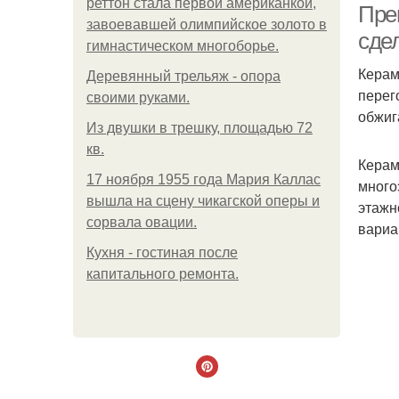
реттон стала первой американкой,
Пре
завоевавшей олимпийское золото в
сде
гимнастическом многоборье.
Керам
Деревянный трельяж - опора
перег
своими руками.
обжиг
Из двушки в трешку, площадью 72
кв.
Керам
17 ноября 1955 года Мария Каллас
много
вышла на сцену чикагской оперы и
этажн
сорвала овации.
вариа
Кухня - гостиная после
капитального ремонта.