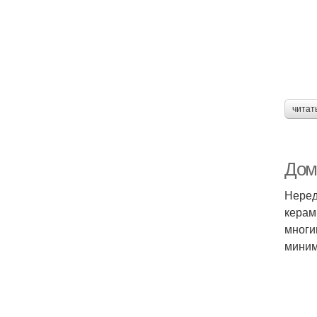
читат
Дом
Неред
керам
многи
миним