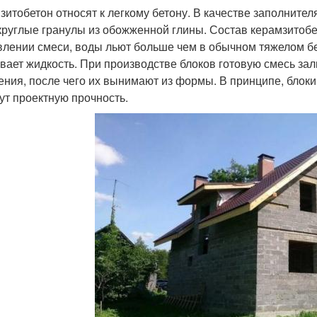
зитобетон относят к легкому бетону. В качестве заполните
круглые гранулы из обожженной глины. Состав керамзитобет
влении смеси, воды льют больше чем в обычном тяжелом бет
вает жидкость. При производстве блоков готовую смесь за
ения, после чего их вынимают из формы. В принципе, блоки 
ут проектную прочность.