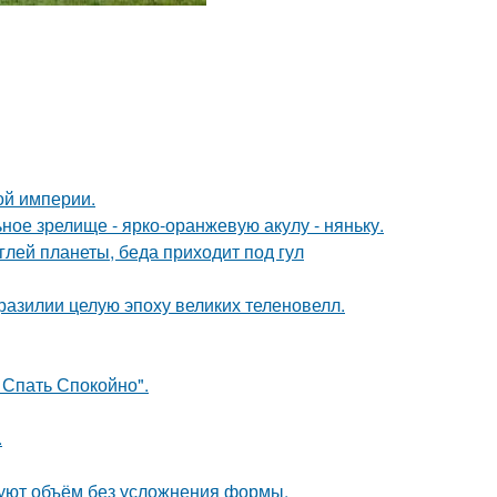
ой империи.
ное зрелище - ярко-оранжевую акулу - няньку.
лей планеты, беда приходит под гул
разилии целую эпоху великих теленовелл.
 Спать Спокойно".
.
зуют объём без усложнения формы.