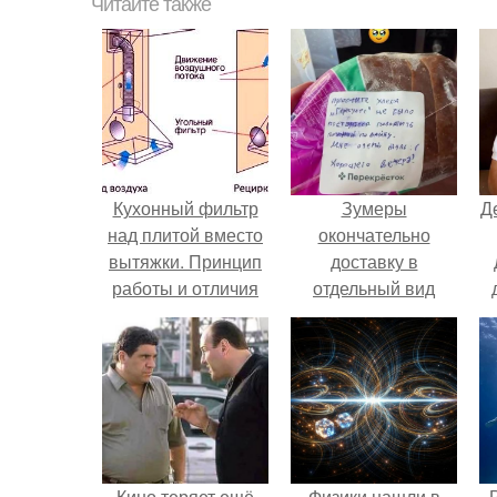
Читайте также
Кухонный фильтр
Зумеры
Д
над плитой вместо
окончательно
вытяжки. Принцип
доставку в
работы и отличия
отдельный вид
от обычной
искусства
вытяжки
превратили.
Кино теряет ещё
Физики нашли в