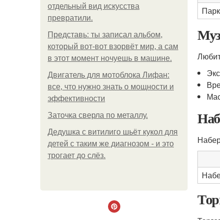
отдельный вид искусства
Парк
превратили.
Муз
Представь: ты записал альбом,
который вот-вот взорвёт мир, а сам
Любит
в этот момент ночуешь в машине.
Экс
Двигатель для мотоблока Лифан:
Вр
все, что нужно знать о мощности и
Мас
эффективности
Наб
Заточка сверла по металлу.
Дедушка с витилиго шьёт кукол для
Набер
детей с таким же диагнозом - и это
трогает до слёз.
Набе
Тор