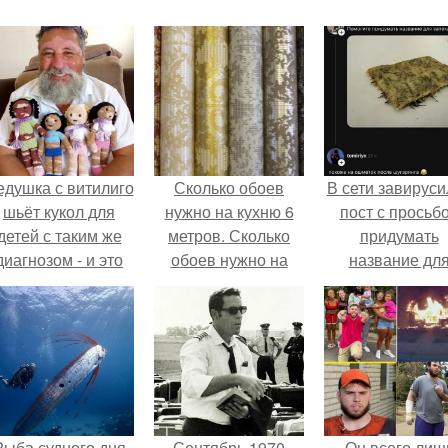
едушка с витилиго
Сколько обоев
В сети завируси
шьёт кукол для
нужно на кухню 6
пост с просьб
детей с таким же
метров. Сколько
придумать
диагнозом - и это
обоев нужно на
название дл
трогает до слёз.
комнату
домашней
запеканки.
Рыба судного дня
Сентябрь 1970
Он всего лиш