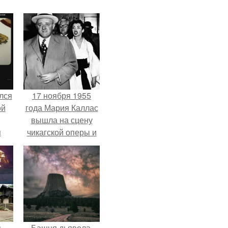
лся
17 ноября 1955
ой
года Мария Каллас
вышла на сцену
я
чикагской оперы и
сорвала овации.
ь
Башня дьявола.