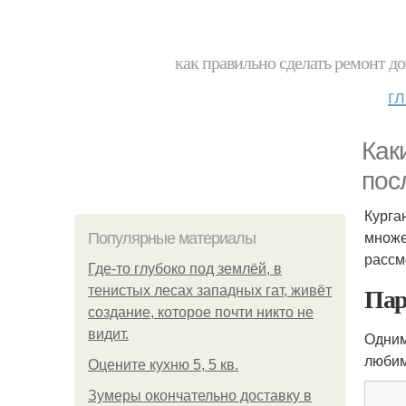
как правильно сделать ремонт до
г
Как
пос
Курга
множе
Популярные материалы
рассм
Где-то глубоко под землёй, в
Пар
тенистых лесах западных гат, живёт
создание, которое почти никто не
видит.
Одним
любим
Оцените кухню 5, 5 кв.
Зумеры окончательно доставку в