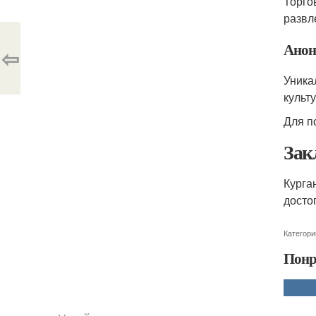
Торго
развл
Анон
⇦
Уника
культ
Для п
Зак
Курга
досто
Категори
Понр