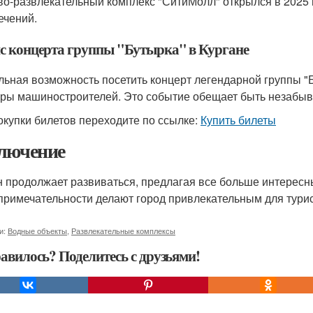
во-развлекательный комплекс "СитиМолл" открылся в 2025 
ечений.
с концерта группы "Бутырка" в Кургане
льная возможность посетить концерт легендарной группы "Б
уры машиностроителей. Это событие обещает быть незабы
окупки билетов переходите по ссылке:
Купить билеты
лючение
н продолжает развиваться, предлагая все больше интерес
примечательности делают город привлекательным для тури
и:
Водные объекты
,
Развлекательные комплексы
авилось? Поделитесь с друзьями!